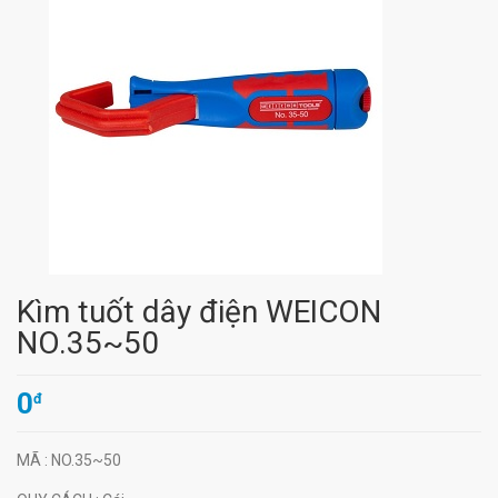
Kìm tuốt dây điện WEICON
NO.35~50
0
đ
MÃ
: NO.35~50