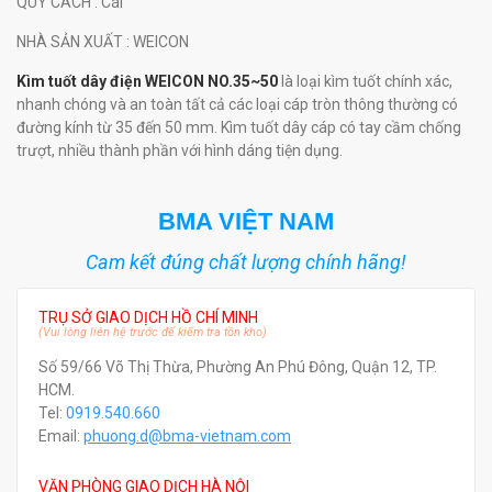
QUY CÁCH
: Cái
NHÀ SẢN XUẤT
: WEICON
Kìm tuốt dây điện WEICON NO.35~50
là loại kìm tuốt chính xác,
nhanh chóng và an toàn tất cả các loại cáp tròn thông thường có
đường kính từ 35 đến 50 mm. Kìm tuốt dây cáp có tay cầm chống
trượt, nhiều thành phần với hình dáng tiện dụng.
BMA VIỆT NAM
Cam kết đúng chất lượng chính hãng!
TRỤ SỞ GIAO DỊCH HỒ CHÍ MINH
(Vui lòng liên hệ trước để kiểm tra tồn kho)
Số 59/66 Võ Thị Thừa, Phường An Phú Đông, Quận 12, TP.
HCM.
Tel:
0919.540.660
Email:
phuong.d@bma-vietnam.com
VĂN PHÒNG GIAO DỊCH HÀ NỘI