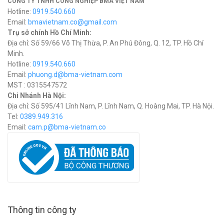
CÔNG TY TNHH CÔNG NGHIỆP BMA VIỆT NAM
Hotline:
0919.540.660
Email:
bmavietnam.co@gmail.com
Trụ sở chính Hồ Chí Minh:
Địa chỉ: Số 59/66 Võ Thị Thừa, P. An Phú Đông, Q. 12, TP. Hồ Chí
Minh.
Hotline:
0919.540.660
Email:
phuong.d@bma-vietnam.com
MST : 0315547572
Chi Nhánh Hà Nội:
Địa chỉ: Số 595/41 Lĩnh Nam, P. Lĩnh Nam, Q. Hoàng Mai, TP. Hà Nội.
Tel:
0389.949.316
Email:
c
am.p@bma-vietnam.co
Thông tin công ty