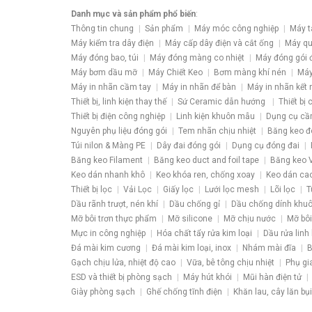
Danh mục và sản phẩm phổ biến
:
Thông tin chung
Sản phẩm
Máy móc công nghiệp
Máy t
Máy kiểm tra dây điện
Máy cấp dây điện và cắt ống
Máy qu
Máy đóng bao, túi
Máy đóng màng co nhiệt
Máy đóng gói 
Máy bơm dầu mỡ
Máy Chiết Keo
Bơm màng khí nén
Máy
Máy in nhãn cầm tay
Máy in nhãn để bàn
Máy in nhãn kết 
Thiết bị, linh kiện thay thế
Sứ Ceramic dẫn hướng
Thiết bị
Thiết bị điện công nghiệp
Linh kiện khuôn mẫu
Dụng cụ cầ
Nguyên phụ liệu đóng gói
Tem nhãn chịu nhiệt
Băng keo đ
Túi nilon & Màng PE
Dây đai đóng gói
Dụng cụ đóng đai
Băng keo Filament
Băng keo duct and foil tape
Băng keo V
Keo dán nhanh khô
Keo khóa ren, chống xoay
Keo dán ca
Thiết bị lọc
Vải Lọc
Giấy lọc
Lưới lọc mesh
Lõi lọc
T
Dầu rãnh trượt, nén khí
Dầu chống gỉ
Dầu chống dính khu
Mỡ bôi trơn thực phẩm
Mỡ silicone
Mỡ chịu nước
Mỡ bôi
Mực in công nghiệp
Hóa chất tẩy rửa kim loại
Dầu rửa linh 
Đá mài kim cương
Đá mài kim loại, inox
Nhám mài đĩa
B
Gạch chịu lửa, nhiệt độ cao
Vữa, bê tông chịu nhiệt
Phụ gi
ESD và thiết bị phòng sạch
Máy hút khói
Mũi hàn điện tử
Giày phòng sạch
Ghế chống tĩnh điện
Khăn lau, cây lăn bụi