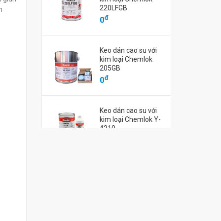
đ
đ
220LFGB
0
0
n
đ
0
Keo dán cao su với
kim loại Chemlok
205GB
đ
0
Keo dán cao su với
kim loại Chemlok Y-
4310
đ
0