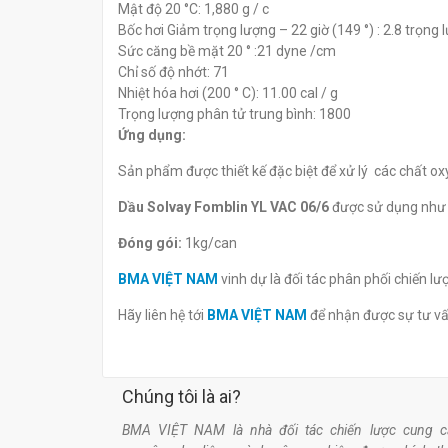
Mật độ 20 °C: 1,880 g / c
Bốc hơi Giảm trọng lượng – 22 giờ (149 °) : 2.8 trọng 
Sức căng bề mặt 20 ° :21 dyne /cm
Chỉ số độ nhớt: 71
Nhiệt hóa hơi (200 ° C): 11.00 cal / g
Trọng lượng phân tử trung bình: 1800
Ứng dụng:
Sản phẩm được thiết kế đặc biệt để xử lý các chất o
Dầu Solvay Fomblin YL VAC 06/6
được sử dụng như m
Đóng gói:
1kg/can
BMA VIỆT NAM
vinh dự là đối tác phân phối chiến 
Hãy liên hệ tới
BMA VIỆT NAM
để nhận được sự tư v
Chúng tôi là ai?
BMA VIỆT NAM là nhà đối tác chiến lược cung c