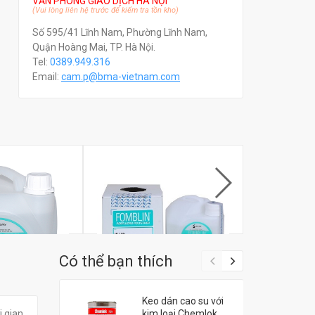
VĂN PHÒNG GIAO DỊCH HÀ NỘI
(Vui lòng liên hệ trước để kiểm tra tồn kho)
Số 595/41 Lĩnh Nam, Phường Lĩnh Nam,
Quận Hoàng Mai, TP. Hà Nội.
Tel:
0389.949.316
Email:
c
am.p@bma-vietnam.com
Có thể bạn thích
Keo dán cao su với
lden HT 200
Dầu Solvay Fomblin® W 150
Dầu Solvay 
i gian
kim loại Chemlok