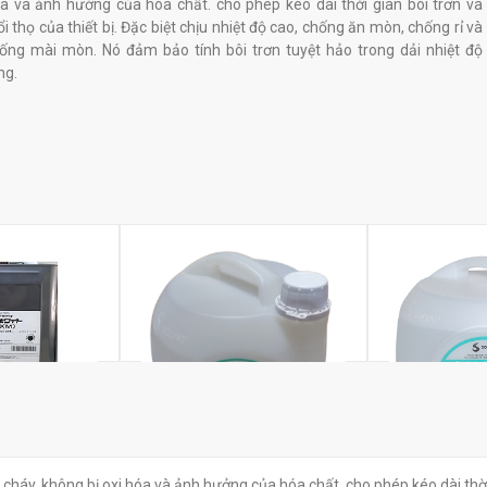
a và ảnh hưởng của hóa chất. cho phép kéo dài thời gian bôi trơn và
ổi thọ của thiết bị. Đặc biệt chịu nhiệt độ cao, chống ăn mòn, chống rỉ và
ống mài mòn. Nó đảm bảo tính bôi trơn tuyệt hảo trong dải nhiệt độ
ng.
oresco White
Dầu Solvay Galden SVX
Dầu Solvay Ga
g cháy, không bị oxi hóa và ảnh hưởng của hóa chất. cho phép kéo dài thờ