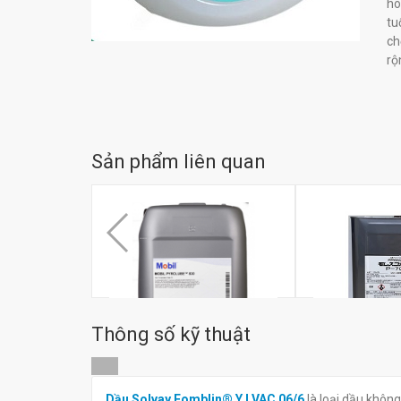
hó
tu
ch
rộ
Sản phẩm liên quan
Thông số kỹ thuật
Dầu bôi trơn xích nhiệt độ cao
Dầu Paraffin M
Dầu Solvay Fomblin® Y LVAC 06/6
là loại dầu khôn