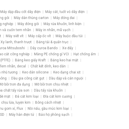
Máy dập đầu cốt dây điện
Máy cắt, tuốt vỏ dây điện
ng gói
Máy dán thùng carton
Máy đóng đai
g nghiệp
Máy đóng gói
Máy rửa khuôn, linh kiện
h và cuốn tem nhãn
Máy in nhãn, mã vạch
t
Máy siết vít
Máy cấp ốc vít
Máy buộc đầu túi
Xy lanh, thanh trượt
Băng tải & quấn trục
uroa Mitsuboshi
Dây curoa Bando
Xe đẩy
ao cắt công nghiệp
Màng PE chống gỉ VCI
Hạt chống ẩm
 (PTFE)
Băng keo giấy Kraft
Băng keo hai mặt
Tem nhãn, decal
Chất kết dính, keo dán
 nhũ tương
Keo dán silicone
Keo dạng chai xịt
hông
Dầu gia công cắt gọt
Dầu dập và cán nguội
Mỡ bôi trơn đa dụng
Mỡ bôi trơn chịu nhiệt
a chất tẩy rửa sơn
Dầu tẩy rửa khuôn
 bề mặt
Đá cắt kim loại
Đĩa cắt kim cương
u chịu lửa, luyện kim
Bông cách nhiệt
hu gom xỉ, Flux
Nồi nấu, gầu múc kim loại
ESD
Máy hàn điện tử
Bảo hộ phòng sạch