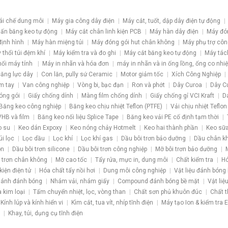
ái chế dung môi
Máy gia công dây điện
Máy cắt, tuốt, dập dây điện tự động
ấn băng keo tự động
Máy cắt chân linh kiện PCB
Máy hàn dây điện
Máy đó
định hình
Máy hàn miệng túi
Máy đóng gói hut chân không
Máy phụ trợ côn
 thổi túi đệm khí
Máy kiểm tra và đo ghi
Máy cắt băng keo tự động
Máy tác
nối máy tính
Máy in nhãn và hóa đơn
máy in nhãn và in ống lồng, ống co nhiệ
 căng lực dây
Con lăn, pully sứ Ceramic
Motor giảm tốc
Xích Công Nghiệp
m tay
Van công nghiệp
Vòng bi, bạc đạn
Ron và phớt
Dây Curoa
Dây C
óng gói
Giấy chống dính
Màng film chống dính
Giấy chống gỉ VCI Kraft
D
Băng keo công nghiệp
Băng keo chịu nhiệt Teflon (PTFE)
Vải chịu nhiệt Teflon
HB và film
Băng keo nối liệu Splice Tape
Băng keo vải PE cố định tạm thời
o su
Keo dán Expoxy
Keo nóng chảy Hotmelt
Keo hai thành phần
Keo sữa
úi lọc
Lọc dầu
Lọc khí
Lọc khí gas
Dầu bôi trơn bảo dưỡng
Dầu chân k
ôn
Dầu bôi trơn silicone
Dầu bôi trơn công nghiệp
Mỡ bôi trơn bảo dưỡng
 trơn chân không
Mỡ cao tốc
Tẩy rửa, mực in, dung môi
Chất kiểm tra
Hó
kiện điện tử
Hóa chất tẩy nồi hơi
Dung môi công nghiệp
Vật liệu đánh bóng
ánh đánh bóng
Nhám vải, nhám giấy
Compound đánh bóng bề mặt
Vật liệ
a kim loại
Tấm chuyển nhiệt, lọc, vòng than
Chất sơn phủ khuôn đúc
Chất t
Kính lúp và kính hiển vi
Kìm cắt, tua vít, nhíp tĩnh điện
Máy tạo Ion & kiểm tra 
Khay, túi, dụng cụ tĩnh điện