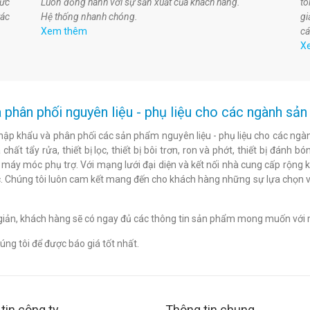
hức
Luôn đồng hành với sự sản xuất của khách hàng.
t
tác
Hệ thống nhanh chóng.
gi
Xem thêm
cá
X
 phân phối nguyên liệu - phụ liệu cho các ngành s
hập khẩu và phân phối các sản phẩm nguyên liệu - phụ liệu cho các ngàn
chất tẩy rửa, thiết bị lọc, thiết bị bôi trơn, ron và phớt, thiết bị đán
c máy móc phụ trợ. Với mạng lưới đại diện và kết nối nhà cung cấp rộng 
. Chúng tôi luôn cam kết mang đến cho khách hàng những sự lựa chọn v
n giản, khách hàng sẽ có ngay đủ các thông tin sản phẩm mong muốn với 
ng tôi để được báo giá tốt nhất.
tin công ty
Thông tin chung