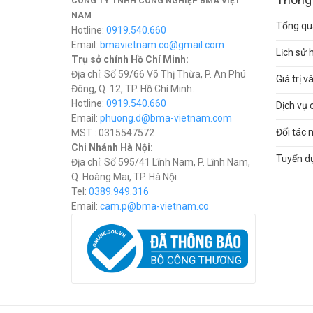
CÔNG TY TNHH CÔNG NGHIỆP BMA VIỆT
NAM
Tổng qua
Hotline:
0919.540.660
Email:
bmavietnam.co@gmail.com
Lịch sử 
Trụ sở chính Hồ Chí Minh:
Địa chỉ: Số 59/66 Võ Thị Thừa, P. An Phú
Giá trị 
Đông, Q. 12, TP. Hồ Chí Minh.
Hotline:
0919.540.660
Dịch vụ 
Email:
phuong.d@bma-vietnam.com
Đối tác 
MST : 0315547572
Chi Nhánh Hà Nội:
Tuyển d
Địa chỉ: Số 595/41 Lĩnh Nam, P. Lĩnh Nam,
Q. Hoàng Mai, TP. Hà Nội.
Tel:
0389.949.316
Email:
c
am.p@bma-vietnam.co