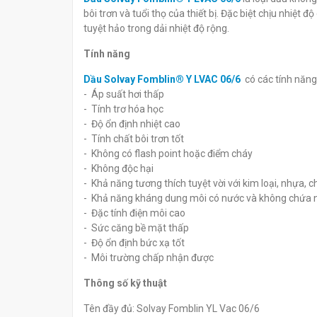
Mobile Pyrolube 830
P70 (M)
bôi trơn và tuổi thọ của thiết bị. Đặc biệt chịu nhiệ
đ
đ
0
0
tuyệt hảo trong dải nhiệt độ rộng.
Tính năng
Dầu Solvay Fomblin® Y LVAC 06/6
có các tính năng
- Áp suất hơi thấp
- Tính trơ hóa học
- Độ ổn định nhiệt cao
- Tính chất bôi trơn tốt
- Không có flash point hoặc điểm cháy
- Không độc hại
- Khả năng tương thích tuyệt vời với kim loại, nhựa, c
- Khả năng kháng dung môi có nước và không chứa 
- Đặc tính điện môi cao
- Sức căng bề mặt thấp
- Độ ổn định bức xạ tốt
- Môi trường chấp nhận được
Thông số kỹ thuật
Tên đầy đủ: Solvay Fomblin YL Vac 06/6