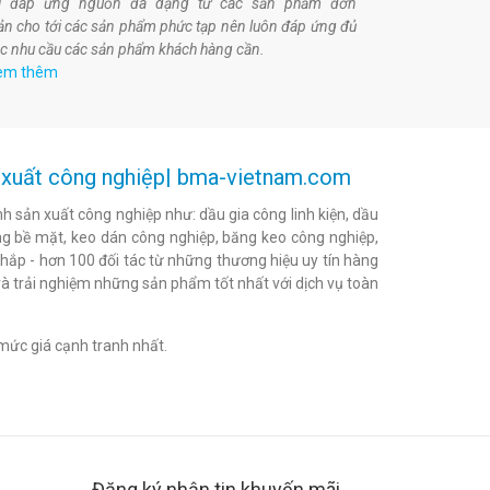
ôi đáp ứng nguồn đa dạng từ các sản phẩm đơn
ản cho tới các sản phẩm phức tạp nên luôn đáp ứng đủ
c nhu cầu các sản phẩm khách hàng cần.
em thêm
ản xuất công nghiệp| bma-vietnam.com
h sản xuất công nghiệp như: dầu gia công linh kiện, dầu
h bóng bề mặt, keo dán công nghiệp, băng keo công nghiệp,
khắp - hơn 100 đối tác từ những thương hiệu uy tín hàng
à trải nghiệm những sản phẩm tốt nhất với dịch vụ toàn
mức giá cạnh tranh nhất.
Đăng ký nhận tin khuyến mãi