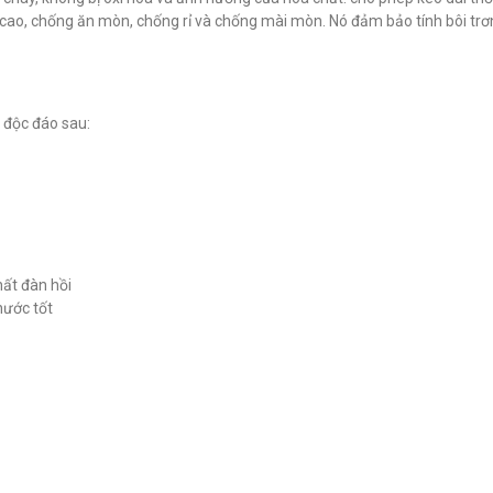
đ
đ
0
0
t độ cao, chống ăn mòn, chống rỉ và chống mài mòn. Nó đảm bảo tính bôi trơ
 độc đáo sau:
hất đàn hồi
nước tốt