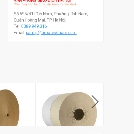
VĂN PHÒNG GIAO DỊCH HÀ NỘI
(Vui lòng liên hệ trước để kiểm tra tồn kho)
Số 595/41 Lĩnh Nam, Phường Lĩnh Nam,
Quận Hoàng Mai, TP. Hà Nội.
Tel:
0389.949.316
Email:
c
am.p@bma-vietnam.com