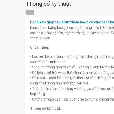
Thông số kỹ thuật
Băng keo giấy nâu Kraft thấm
Băng keo giấy 
nước có chữ cảnh báo IPG
nước có chữ m
Băng keo giấy nâu Kraft thấm nước có chữ cảnh 
Fragile Tape
báo IPG Central
khác nhau, băng keo gia cường thương hiệu Central® 
đ
đ
0
0
carton đòi hỏi độ bền, độ bền và độ tin cậy cao hơn. 
thêm độ bền.
Chức năng:
• Lực liên kết an toàn — thử nghiệm chứng minh rằng 
của đối thủ cạnh tranh.
• Sử dụng trong mọi thời tiết — không bị ảnh hưởng b
• Độ bền vượt trội — sợi thủy tinh làm kín các thùng 
• Chịu bụi — chất kết dính gốc tinh bột của chúng tô
cũng hoạt động như một rào cản bụi.
• Thân thiện với môi trường — băng gia cố được coi là 
hộp sóng.
• Chống an cắp vặt — sợi quang sẽ bị hư hại không th
Thông số kỹ thuật: