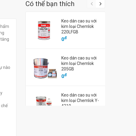
Có thể bạn thích
ò có chỉ thấm
Băng keo giấy nâu Kraft thấm
Băng keo giấ
Keo dán cao su với
ral No.283
nước IPG Central No. K2800-
nước sợi thủy
 phẩm
kim loại Chemlok
160
No. 265
220LFGB
ùng
đ
đ
0
0
đ
0
 tăng
Keo dán cao su với
kim loại Chemlok
tự nào
205GB
đ
0
ay
Keo dán cao su với
kim loại Chemlok Y-
i chế
4310
đ
0