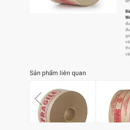
N
Bă
Wa
đư
đư
gó
và
th
và
Sản phẩm liên quan