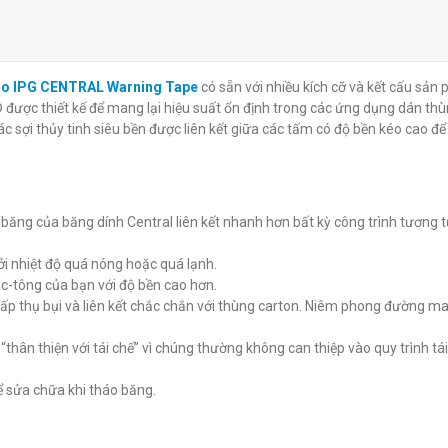
nâu Kraft thấm
Băng keo giấy nâu Kraft thấm
Băng keo da b
àu đỏ cảnh
nước có chữ cảnh báo IPG
nước IPG Cent
báo IPG CENTRAL Warning Tape
có sẵn với nhiều kích cỡ và kết cấu sản
 No. 270
CENTRAL Stop Caution Tape
đ
0
được thiết kế để mang lại hiệu suất ổn định trong các ứng dụng dán th
đ
0
Các sợi thủy tinh siêu bền được liên kết giữa các tấm có độ bền kéo cao để
băng của băng dính Central liên kết nhanh hơn bất kỳ công trình tương 
ởi nhiệt độ quá nóng hoặc quá lạnh.
các-tông của bạn với độ bền cao hơn.
i hấp thụ bụi và liên kết chắc chắn với thùng carton. Niêm phong đường m
“thân thiện với tái chế” vì chúng thường không can thiệp vào quy trình tá
ể sửa chữa khi tháo băng.