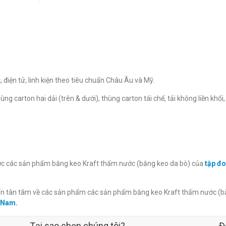
điện tử, linh kiện theo tiêu chuẩn Châu Âu và Mỹ.
 carton hai dải (trên & dưới), thùng carton tái chế, tải không liền khối,
lược các sản phẩm băng keo Kraft thấm nước (băng keo da bò) của
tập đ
ấn tân tâm về các sản phẩm các sản phẩm băng keo Kraft thấm nước (
t Nam.
Tại sao chọn chúng tôi?
Đ