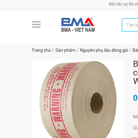
Đối tác uy tín chiến lược
Trang chủ
Sản phẩm
Nguyên phụ liệu đóng gói
Bă
B
c
W
0
M
Q