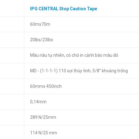
IPG CENTRAL Stop Caution Tape
60mx70m
20lbs/23lbs
Màu nâu tự nhiên, có chữ in cảnh báo màu đỏ
MD - (1-1-1-1) 110 sợi thủy tinh, 5/8” khoảng trống
60mmx 450inch
0,14mm
289 N/25mm
114 N/25 mm