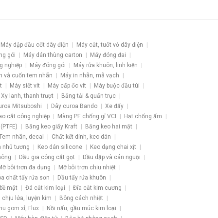
Máy dập đầu cốt dây điện
Máy cắt, tuốt vỏ dây điện
ng gói
Máy dán thùng carton
Máy đóng đai
g nghiệp
Máy đóng gói
Máy rửa khuôn, linh kiện
h và cuốn tem nhãn
Máy in nhãn, mã vạch
t
Máy siết vít
Máy cấp ốc vít
Máy buộc đầu túi
Xy lanh, thanh trượt
Băng tải & quấn trục
uroa Mitsuboshi
Dây curoa Bando
Xe đẩy
ao cắt công nghiệp
Màng PE chống gỉ VCI
Hạt chống ẩm
 (PTFE)
Băng keo giấy Kraft
Băng keo hai mặt
Tem nhãn, decal
Chất kết dính, keo dán
 nhũ tương
Keo dán silicone
Keo dạng chai xịt
hông
Dầu gia công cắt gọt
Dầu dập và cán nguội
Mỡ bôi trơn đa dụng
Mỡ bôi trơn chịu nhiệt
a chất tẩy rửa sơn
Dầu tẩy rửa khuôn
 bề mặt
Đá cắt kim loại
Đĩa cắt kim cương
u chịu lửa, luyện kim
Bông cách nhiệt
hu gom xỉ, Flux
Nồi nấu, gầu múc kim loại