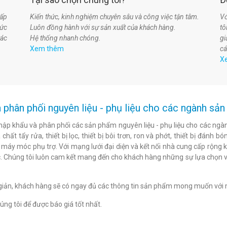
ấp
Kiến thức, kinh nghiệm chuyên sâu và công việc tận tâm.
Vớ
hức
Luôn đồng hành với sự sản xuất của khách hàng.
t
tác
Hệ thống nhanh chóng.
gi
Xem thêm
cá
X
 phân phối nguyên liệu - phụ liệu cho các ngành s
hập khẩu và phân phối các sản phẩm nguyên liệu - phụ liệu cho các ngàn
chất tẩy rửa, thiết bị lọc, thiết bị bôi trơn, ron và phớt, thiết bị đán
c máy móc phụ trợ. Với mạng lưới đại diện và kết nối nhà cung cấp rộng 
. Chúng tôi luôn cam kết mang đến cho khách hàng những sự lựa chọn v
n giản, khách hàng sẽ có ngay đủ các thông tin sản phẩm mong muốn với 
ng tôi để được báo giá tốt nhất.