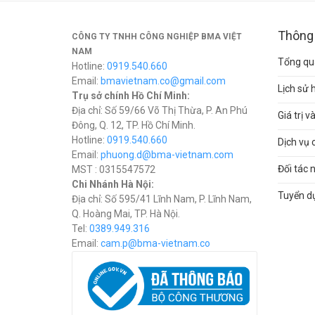
Thông 
CÔNG TY TNHH CÔNG NGHIỆP BMA VIỆT
NAM
Tổng qua
Hotline:
0919.540.660
Email:
bmavietnam.co@gmail.com
Lịch sử 
Trụ sở chính Hồ Chí Minh:
Địa chỉ: Số 59/66 Võ Thị Thừa, P. An Phú
Giá trị 
Đông, Q. 12, TP. Hồ Chí Minh.
Hotline:
0919.540.660
Dịch vụ 
Email:
phuong.d@bma-vietnam.com
Đối tác 
MST : 0315547572
Chi Nhánh Hà Nội:
Tuyển d
Địa chỉ: Số 595/41 Lĩnh Nam, P. Lĩnh Nam,
Q. Hoàng Mai, TP. Hà Nội.
Tel:
0389.949.316
Email:
c
am.p@bma-vietnam.co