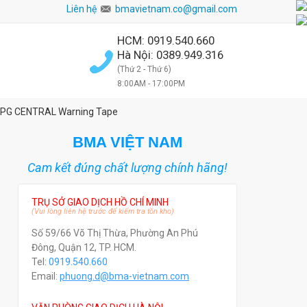
Liên hệ
bmavietnam.co@gmail.com
HCM: 0919.540.660
Hà Nội: 0389.949.316
(Thứ 2 - Thứ 6)
8:00AM - 17:00PM
o IPG CENTRAL Warning Tape
BMA VIỆT NAM
Cam kết đúng chất lượng chính hãng!
TRỤ SỞ GIAO DỊCH HỒ CHÍ MINH
(Vui lòng liên hệ trước để kiểm tra tồn kho)
Số 59/66 Võ Thị Thừa, Phường An Phú
Đông, Quận 12, TP. HCM.
Tel:
0919.540.660
Email:
phuong.d@bma-vietnam.com