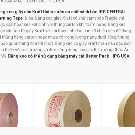
HÀ SẢN XUẤT
: CENTRAL - IPG USA
ng keo giấy nâu Kraft thấm nước có chữ cảnh báo IPG CENTRAL
rning Tape
là loại băng keo giấy Kraft có chữ cảnh báo Fragile chỉ
ợc kích hoạt keo kết dính với thùng carton khi thấm nước. Băng keo
ợc cấu tạo từ giấy Kraft với sợi thủy tinh đan chéo 3 chiều nên để đóng
i thùng hàng carton hoặc nhựa có trọng lượng nặng dưới 18kg/thùng
 bảo quản hàng hóa tốt nhất. Băng keo có giấy Kraft màu nâu đặc biệt
ân thiện với môi trường và được ứng dụng cho các thị trường Châu Âu
 Mỹ.
Băng keo có thể sử dụng bằng máy cắt Better Pack - IPG USA.