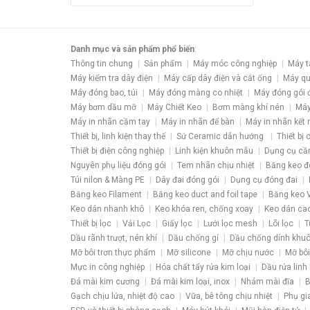
Danh mục và sản phẩm phổ biến
:
Thông tin chung
Sản phẩm
Máy móc công nghiệp
Máy t
Máy kiểm tra dây điện
Máy cấp dây điện và cắt ống
Máy qu
Máy đóng bao, túi
Máy đóng màng co nhiệt
Máy đóng gói 
Máy bơm dầu mỡ
Máy Chiết Keo
Bơm màng khí nén
Máy
Máy in nhãn cầm tay
Máy in nhãn để bàn
Máy in nhãn kết 
Thiết bị, linh kiện thay thế
Sứ Ceramic dẫn hướng
Thiết bị
Thiết bị điện công nghiệp
Linh kiện khuôn mẫu
Dụng cụ cầ
Nguyên phụ liệu đóng gói
Tem nhãn chịu nhiệt
Băng keo đ
Túi nilon & Màng PE
Dây đai đóng gói
Dụng cụ đóng đai
Băng keo Filament
Băng keo duct and foil tape
Băng keo V
Keo dán nhanh khô
Keo khóa ren, chống xoay
Keo dán ca
Thiết bị lọc
Vải Lọc
Giấy lọc
Lưới lọc mesh
Lõi lọc
T
Dầu rãnh trượt, nén khí
Dầu chống gỉ
Dầu chống dính khu
Mỡ bôi trơn thực phẩm
Mỡ silicone
Mỡ chịu nước
Mỡ bôi
Mực in công nghiệp
Hóa chất tẩy rửa kim loại
Dầu rửa linh 
Đá mài kim cương
Đá mài kim loại, inox
Nhám mài đĩa
B
Gạch chịu lửa, nhiệt độ cao
Vữa, bê tông chịu nhiệt
Phụ gi