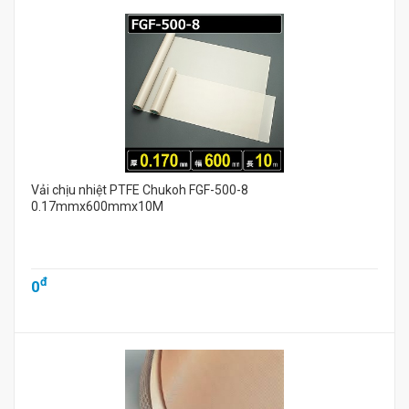
Vải chịu nhiệt PTFE Chukoh FGF-500-8
0.17mmx600mmx10M
đ
0