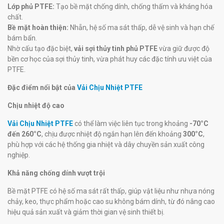
Lớp phủ PTFE:
Tạo bề mặt chống dính, chống thấm và kháng hóa
chất.
Bề mặt hoàn thiện:
Nhẵn, hệ số ma sát thấp, dễ vệ sinh và hạn chế
bám bẩn.
Nhờ cấu tạo đặc biệt,
vải sợi thủy tinh phủ PTFE
vừa giữ được độ
bền cơ học của sợi thủy tinh, vừa phát huy các đặc tính ưu việt của
PTFE.
Đặc điểm nổi bật của
Vải Chịu Nhiệt PTFE
Chịu nhiệt độ cao
Vải Chịu Nhiệt PTFE
có thể làm việc liên tục trong khoảng
-70°C
đến 260°C
, chịu được nhiệt độ ngắn hạn lên đến khoảng
300°C
,
phù hợp với các hệ thống gia nhiệt và dây chuyền sản xuất công
nghiệp.
Khả năng chống dính vượt trội
Bề mặt PTFE có hệ số ma sát rất thấp, giúp vật liệu như nhựa nóng
chảy, keo, thực phẩm hoặc cao su không bám dính, từ đó nâng cao
hiệu quả sản xuất và giảm thời gian vệ sinh thiết bị.