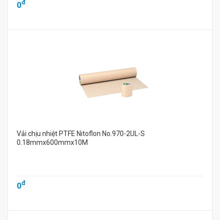
đ
0
Vải chịu nhiệt PTFE Nitoflon No.970-2UL-S
0.18mmx600mmx10M
đ
0