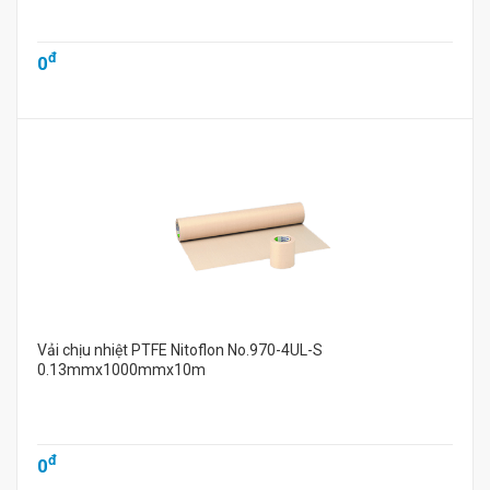
đ
0
Vải chịu nhiệt PTFE Nitoflon No.970-4UL-S
0.13mmx1000mmx10m
đ
0