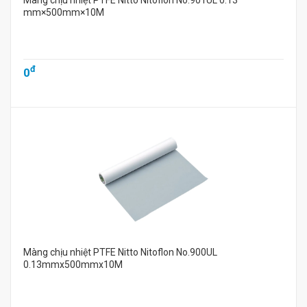
Màng chịu nhiệt PTFE Nitto Nitoflon No.901UL 0.13
mm×500mm×10M
đ
0
Màng chịu nhiệt PTFE Nitto Nitoflon No.900UL
0.13mmx500mmx10M