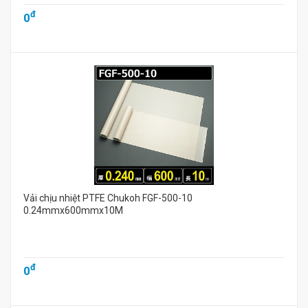
đ
0
Vải chịu nhiệt PTFE Chukoh FGF-500-10
0.24mmx600mmx10M
đ
0