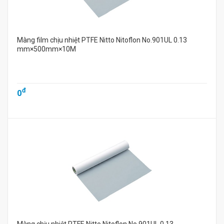
Màng film chịu nhiệt PTFE Nitto Nitoflon No.901UL 0.13
mm×500mm×10M
đ
0