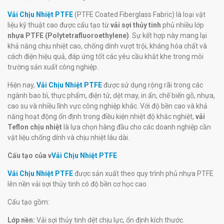
Vải Chịu Nhiệt PTFE
(PTFE Coated Fiberglass Fabric) là loại vật
liệu kỹ thuật cao được cấu tạo từ
vải sợi thủy tinh
phủ nhiều lớp
nhựa PTFE (Polytetrafluoroethylene)
. Sự kết hợp này mang lại
khả năng chịu nhiệt cao, chống dính vượt trội, kháng hóa chất và
cách điện hiệu quả, đáp ứng tốt các yêu cầu khắt khe trong môi
trường sản xuất công nghiệp.
Hiện nay,
Vải Chịu Nhiệt PTFE
được sử dụng rộng rãi trong các
ngành bao bì, thực phẩm, điện tử, dệt may, in ấn, chế biến gỗ, nhựa,
cao su và nhiều lĩnh vực công nghiệp khác. Với độ bền cao và khả
năng hoạt động ổn định trong điều kiện nhiệt độ khắc nghiệt,
vải
Teflon chịu nhiệt
là lựa chọn hàng đầu cho các doanh nghiệp cần
vật liệu chống dính và chịu nhiệt lâu dài.
Cấu tạo của v
Vải Chịu Nhiệt PTFE
Vải Chịu Nhiệt PTFE
được sản xuất theo quy trình phủ nhựa PTFE
lên nền vải sợi thủy tinh có độ bền cơ học cao.
Cấu tạo gồm:
Lớp nền:
Vải sợi thủy tinh dệt chịu lực, ổn định kích thước.