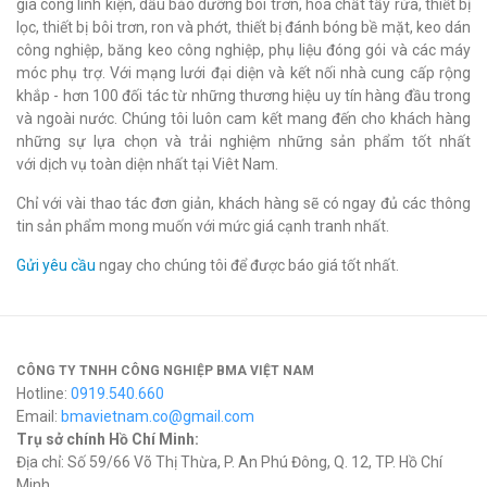
gia công linh kiện, dầu bảo dưỡng bôi trơn, hóa chất tẩy rửa, thiết bị
lọc, thiết bị bôi trơn, ron và phớt, thiết bị đánh bóng bề mặt, keo dán
công nghiệp, băng keo công nghiệp, phụ liệu đóng gói và các máy
móc phụ trợ. Với mạng lưới đại diện và kết nối nhà cung cấp rộng
khắp - hơn 100 đối tác từ những thương hiệu uy tín hàng đầu trong
và ngoài nước. Chúng tôi luôn cam kết mang đến cho khách hàng
những sự lựa chọn và trải nghiệm những sản phẩm tốt nhất
với dịch vụ toàn diện nhất tại Viêt Nam.
Chỉ với vài thao tác đơn giản, khách hàng sẽ có ngay đủ các thông
tin sản phẩm mong muốn với mức giá cạnh tranh nhất.
Gửi yêu cầu
ngay cho chúng tôi để được báo giá tốt nhất.
CÔNG TY TNHH CÔNG NGHIỆP BMA VIỆT NAM
Hotline:
0919.540.660
Email:
bmavietnam.co@gmail.com
Trụ sở chính Hồ Chí Minh:
Địa chỉ: Số 59/66 Võ Thị Thừa, P. An Phú Đông, Q. 12, TP. Hồ Chí
Minh.