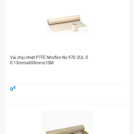
Vải chịu nhiệt PTFE Nitoflon No.970-2UL-S
0.13mmx600mmx10M
đ
0