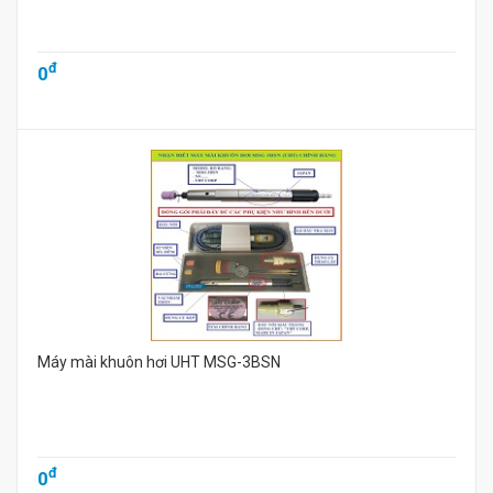
đ
0
Máy mài khuôn hơi UHT MSG-3BSN
đ
0