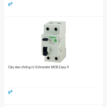
đ
0
Cầu dao chống rò Schneider MCB Easy 9
đ
0