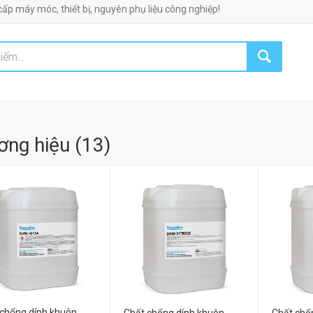
, thiết bị, nguyên phụ liệu công nghiệp!
ơng hiệu
(
13
)
chống dính khuôn