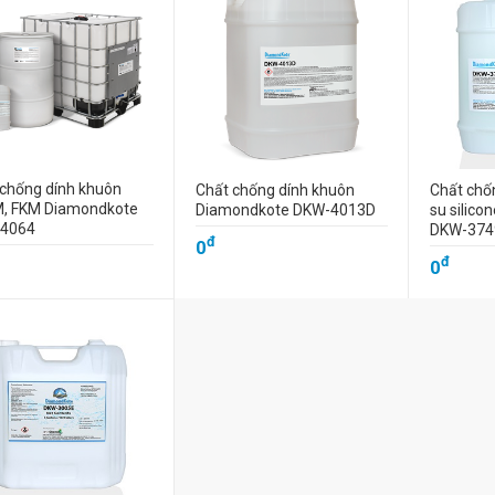
chống dính khuôn
Chất chống dính khuôn
Chất chố
, FKM Diamondkote
Diamondkote DKW-4013D
su silic
4064
DKW-374
đ
0
đ
0