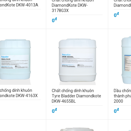
Chất chống dính khuôn
Chất chố
ondKote DKW-4013A
DiamondKote DKW-
Diamond
3178G3X
đ
0
đ
0
chống dính khuôn
Chất chống dính khuôn
Dầu chốn
ondkote DKW-4163X
Tyre Bladder Diamondkote
thành ph
DKW-4655BL
2000
đ
đ
0
0