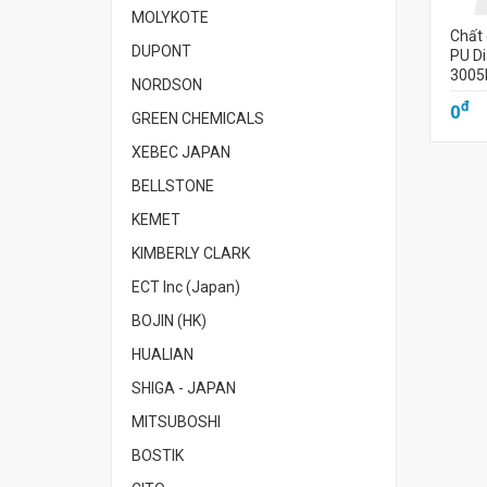
MOLYKOTE
Chất 
DUPONT
PU D
3005
NORDSON
đ
0
GREEN CHEMICALS
XEBEC JAPAN
BELLSTONE
KEMET
KIMBERLY CLARK
ECT Inc (Japan)
BOJIN (HK)
HUALIAN
SHIGA - JAPAN
MITSUBOSHI
BOSTIK