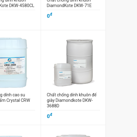
ng dính khuôn
Chất chống dính khuôn
Kote DKW-4580CL
DiamondKote DKW-71E
đ
0
g dính cao su
Chất chống dính khuôn đế
ẩm Crystal CRW
giày Diamondkote DKW-
3688D
đ
0