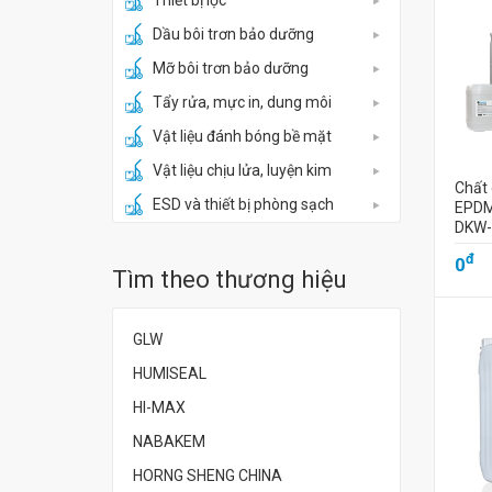
Thiết bị lọc
Dầu bôi trơn bảo dưỡng
Mỡ bôi trơn bảo dưỡng
Tẩy rửa, mực in, dung môi
Vật liệu đánh bóng bề mặt
Vật liệu chịu lửa, luyện kim
Chất 
ESD và thiết bị phòng sạch
EPDM
DKW-
đ
0
Tìm theo thương hiệu
GLW
HUMISEAL
HI-MAX
NABAKEM
HORNG SHENG CHINA