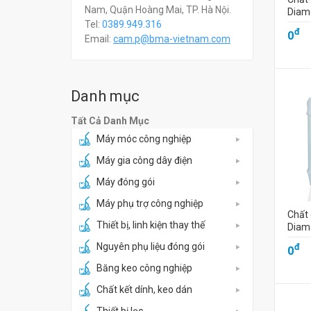
Nam, Quận Hoàng Mai, TP. Hà Nội.
Diam
Tel:
0389.949.316
đ
0
Email:
c
am.p@bma-vietnam.com
Danh mục
Tất Cả Danh Mục
Máy móc công nghiệp
Máy gia công dây điện
Máy đóng gói
Máy phụ trợ công nghiệp
Chất 
Thiết bị, linh kiện thay thế
Diam
Nguyên phụ liệu đóng gói
đ
0
Băng keo công nghiệp
Chất kết dính, keo dán