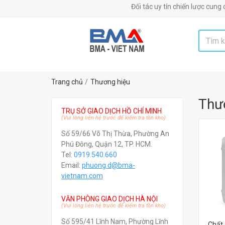
Đối tác uy tín chiến lược cung cấp máy móc
Trang chủ
Thương hiệu
Thư
TRỤ SỞ GIAO DỊCH HỒ CHÍ MINH
(Vui lòng liên hệ trước để kiểm tra tồn kho)
Số 59/66 Võ Thị Thừa, Phường An
Phú Đông, Quận 12, TP. HCM.
Tel:
0919.540.660
Email:
phuong.d@bma-
vietnam.com
VĂN PHÒNG GIAO DỊCH HÀ NỘI
(Vui lòng liên hệ trước để kiểm tra tồn kho)
Số 595/41 Lĩnh Nam, Phường Lĩnh
Chất 