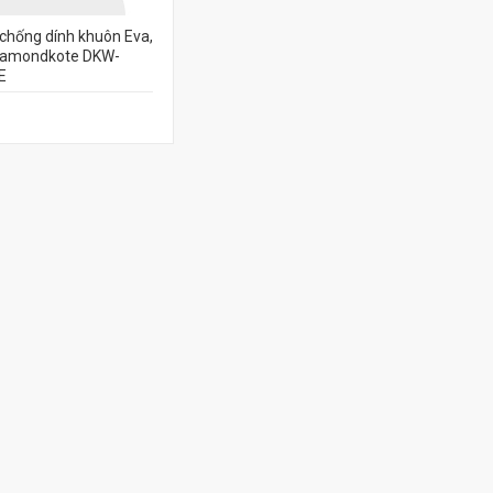
chống dính khuôn Eva,
iamondkote DKW-
E