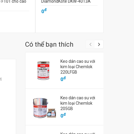
e F101 cho cao
DiamondKote DKW-4013A
DiamondKot
đ
đ
0
0
Có thể bạn thích
Keo dán cao su với
kim loại Chemlok
220LFGB
đ
0
l
Keo dán cao su với
kim loại Chemlok
205GB
đ
0