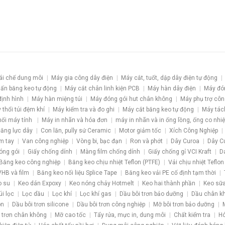
ái chế dung môi
Máy gia công dây điện
Máy cắt, tuốt, dập dây điện tự động
ấn băng keo tự động
Máy cắt chân linh kiện PCB
Máy hàn dây điện
Máy đó
định hình
Máy hàn miệng túi
Máy đóng gói hut chân không
Máy phụ trợ côn
 thổi túi đệm khí
Máy kiểm tra và đo ghi
Máy cắt băng keo tự động
Máy tác
nối máy tính
Máy in nhãn và hóa đơn
máy in nhãn và in ống lồng, ống co nhiệ
 căng lực dây
Con lăn, pully sứ Ceramic
Motor giảm tốc
Xích Công Nghiệp
m tay
Van công nghiệp
Vòng bi, bạc đạn
Ron và phớt
Dây Curoa
Dây C
óng gói
Giấy chống dính
Màng film chống dính
Giấy chống gỉ VCI Kraft
D
Băng keo công nghiệp
Băng keo chịu nhiệt Teflon (PTFE)
Vải chịu nhiệt Teflon
HB và film
Băng keo nối liệu Splice Tape
Băng keo vải PE cố định tạm thời
o su
Keo dán Expoxy
Keo nóng chảy Hotmelt
Keo hai thành phần
Keo sữa
úi lọc
Lọc dầu
Lọc khí
Lọc khí gas
Dầu bôi trơn bảo dưỡng
Dầu chân k
ôn
Dầu bôi trơn silicone
Dầu bôi trơn công nghiệp
Mỡ bôi trơn bảo dưỡng
 trơn chân không
Mỡ cao tốc
Tẩy rửa, mực in, dung môi
Chất kiểm tra
Hó