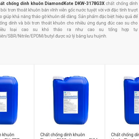
ất chống dính khuôn DiamondKote DKW-3178G3X
chất chống dính
 bôi trơn thoát khuôn bán vĩnh viễn gốc nước tuyệt vời với đặc tính trượt
o giúp khả năng tháo gỡ khuôn dễ dàng. Sản phẩm đặc biệt hiệu quả để
ống dính và bôi trơn thoát khuôn cho nhiều ứng dụng đúc cao su cho
hiều loại cao su khó tháo ra như cao su tổng hợp tự
iên/SBR/Nitrile/EPDM/butyl được xử lý bằng lưu huỳnh.
h khuôn
Chất chống dính khuôn
Chất chống dí