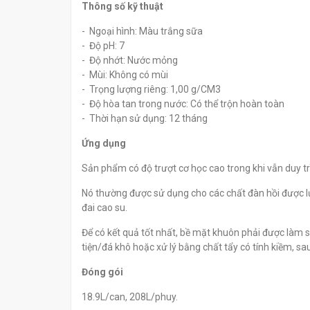
Thông số kỹ thuật
- Ngoại hình: Màu trắng sữa
- Độ pH: 7
- Độ nhớt: Nước mỏng
- Mùi: Không có mùi
- Trọng lượng riêng: 1,00 g/CM3
- Độ hòa tan trong nước: Có thể trộn hoàn toàn
- Thời hạn sử dụng: 12 tháng
Ứng dụng
Sản phẩm có độ trượt cơ học cao trong khi vẫn duy trì
Nó thường được sử dụng cho các chất đàn hồi được lư
đai cao su.
Để có kết quả tốt nhất, bề mặt khuôn phải được làm 
tiện/đá khô hoặc xử lý bằng chất tẩy có tính kiềm, s
Đóng gói
18.9L/can, 208L/phuy.