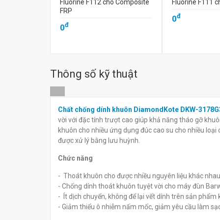
Fluorine F112 cho Composite
Fluorine F111 c
FRP
đ
0
đ
0
Thông số kỹ thuật
Chất chống dính khuôn DiamondKote DKW-3178G
vời với đặc tính trượt cao giúp khả năng tháo gỡ khu
khuôn cho nhiều ứng dụng đúc cao su cho nhiều loại
được xử lý bằng lưu huỳnh.
Chức năng
- Thoát khuôn cho được nhiều nguyên liệu khác nhau
- Chống dính thoát khuôn tuyệt vời cho máy đùn Barw
- Ít dịch chuyển, không để lại vết dính trên sản phẩm
- Giảm thiểu ô nhiễm nấm mốc, giảm yêu cầu làm sạ