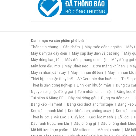
Danh mục và sản phẩm phổ biến
:
Thông tin chung
Sản phẩm
Máy móc công nghiệp
Máy t
Máy kiểm tra dây điện
Máy cấp dây điện và cắt ống
Máy qu
Máy đóng bao, túi
Máy đóng màng co nhiệt
Máy đóng gói 
Máy bơm dầu mỡ
Máy Chiết Keo
Bơm màng khí nén
Máy
Máy in nhãn cầm tay
Máy in nhãn để bàn
Máy in nhãn kết 
Thiết bị, linh kiện thay thế
Sứ Ceramic dẫn hướng
Thiết bị
Thiết bị điện công nghiệp
Linh kiện khuôn mẫu
Dụng cụ cầ
Nguyên phụ liệu đóng gói
Tem nhãn chịu nhiệt
Băng keo đ
Túi nilon & Màng PE
Dây đai đóng gói
Dụng cụ đóng đai
Băng keo Filament
Băng keo duct and foil tape
Băng keo V
Keo dán nhanh khô
Keo khóa ren, chống xoay
Keo dán ca
Thiết bị lọc
Vải Lọc
Giấy lọc
Lưới lọc mesh
Lõi lọc
T
Dầu rãnh trượt, nén khí
Dầu chống gỉ
Dầu chống dính khu
Mỡ bôi trơn thực phẩm
Mỡ silicone
Mỡ chịu nước
Mỡ bôi