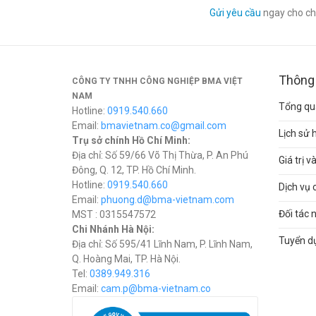
Gửi yêu cầu
ngay cho chú
Thông 
CÔNG TY TNHH CÔNG NGHIỆP BMA VIỆT
NAM
Tổng qua
Hotline:
0919.540.660
Email:
bmavietnam.co@gmail.com
Lịch sử 
Trụ sở chính Hồ Chí Minh:
Địa chỉ: Số 59/66 Võ Thị Thừa, P. An Phú
Giá trị 
Đông, Q. 12, TP. Hồ Chí Minh.
Hotline:
0919.540.660
Dịch vụ 
Email:
phuong.d@bma-vietnam.com
Đối tác 
MST : 0315547572
Chi Nhánh Hà Nội:
Tuyển d
Địa chỉ: Số 595/41 Lĩnh Nam, P. Lĩnh Nam,
Q. Hoàng Mai, TP. Hà Nội.
Tel:
0389.949.316
Email:
c
am.p@bma-vietnam.co