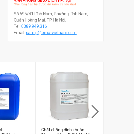
VĂN PHÒNG GIAO DỊCH HÀ NỘI
(Vui lòng liên hệ trước để kiểm tra tồn kho)
Số 595/41 Lĩnh Nam, Phường Lĩnh Nam,
Quận Hoàng Mai, TP. Hà Nội.
Tel:
0389.949.316
Email:
c
am.p@bma-vietnam.com
nh
Chất chống dính khuôn
Chất chống 