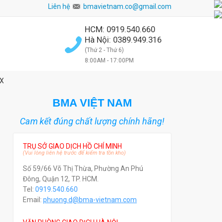
Liên hệ
bmavietnam.co@gmail.com
HCM: 0919.540.660
Hà Nội: 0389.949.316
(Thứ 2 - Thứ 6)
8:00AM - 17:00PM
3X
BMA VIỆT NAM
Cam kết đúng chất lượng chính hãng!
TRỤ SỞ GIAO DỊCH HỒ CHÍ MINH
(Vui lòng liên hệ trước để kiểm tra tồn kho)
Số 59/66 Võ Thị Thừa, Phường An Phú
Đông, Quận 12, TP. HCM.
Tel:
0919.540.660
Email:
phuong.d@bma-vietnam.com