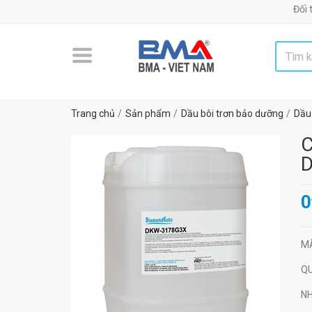
Đối tác uy tí
Trang chủ
Sản phẩm
Dầu bôi trơn bảo dưỡng
Dầu
C
0
M
Q
N