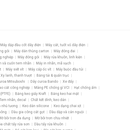
Máy dập đầu cốt dây điện
Máy cắt, tuốt vỏ dây điện
ng gói
Máy dán thùng carton
Máy đóng đai
g nghiệp
Máy đóng gói
Máy rửa khuôn, linh kiện
h và cuốn tem nhãn
Máy in nhãn, mã vạch
t
Máy siết vít
Máy cấp ốc vít
Máy buộc đầu túi
Xy lanh, thanh trượt
Băng tải & quấn trục
uroa Mitsuboshi
Dây curoa Bando
Xe đẩy
ao cắt công nghiệp
Màng PE chống gỉ VCI
Hạt chống ẩm
 (PTFE)
Băng keo giấy Kraft
Băng keo hai mặt
Tem nhãn, decal
Chất kết dính, keo dán
 nhũ tương
Keo dán silicone
Keo dạng chai xịt
hông
Dầu gia công cắt gọt
Dầu dập và cán nguội
Mỡ bôi trơn đa dụng
Mỡ bôi trơn chịu nhiệt
a chất tẩy rửa sơn
Dầu tẩy rửa khuôn