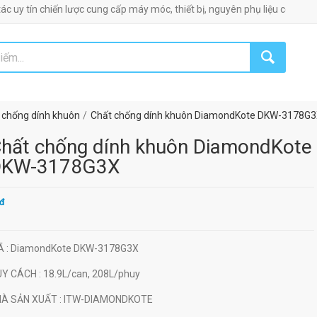
n chiến lược cung cấp máy móc, thiết bị, nguyên phụ liệu công nghiệp!
 chống dính khuôn
Chất chống dính khuôn DiamondKote DKW-3178G
hất chống dính khuôn DiamondKote
DKW-3178G3X
đ
Ã
: DiamondKote DKW-3178G3X
UY CÁCH
: 18.9L/can, 208L/phuy
HÀ SẢN XUẤT
: ITW-DIAMONDKOTE