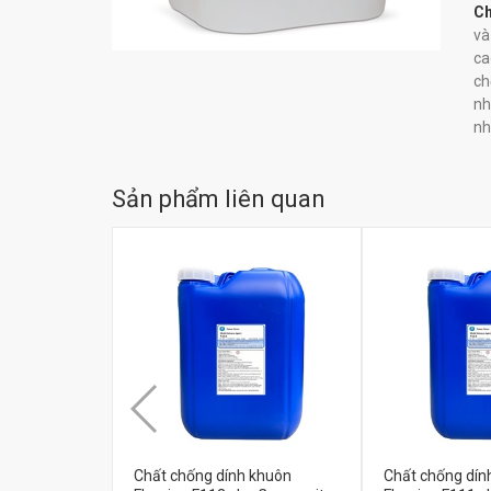
Ch
và
ca
ch
n
nh
Sản phẩm liên quan
Chất chống dính khuôn
Chất chống dín