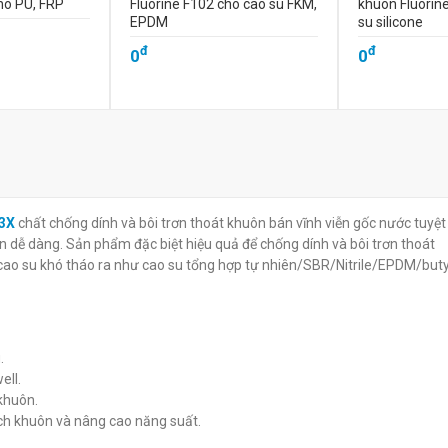
ho PU, FRP
Fluorine F102 cho cao su FKM,
khuôn Fluorin
EPDM
su silicone
đ
đ
0
0
3X
chất chống dính và bôi trơn thoát khuôn bán vĩnh viễn gốc nước tuyệt
ôn dễ dàng. Sản phẩm đặc biệt hiệu quả để chống dính và bôi trơn thoát
 cao su khó tháo ra như cao su tổng hợp tự nhiên/SBR/Nitrile/EPDM/buty
.
ell.
 khuôn.
ch khuôn và nâng cao năng suất.