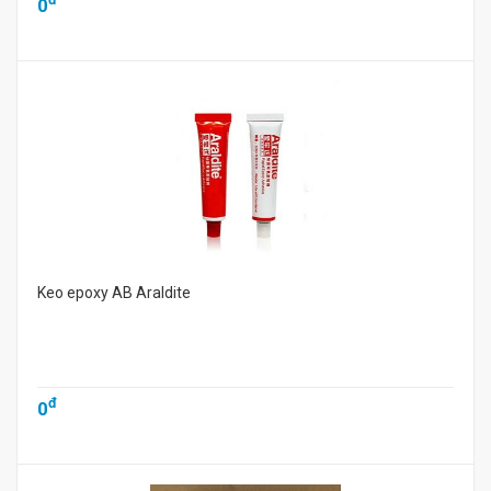
0
Keo epoxy AB Araldite
đ
0