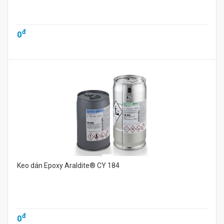
đ
0
Keo dán Epoxy Araldite® CY 184
đ
0