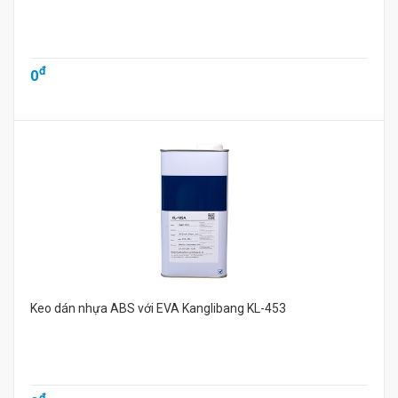
đ
0
Keo dán nhựa ABS với EVA Kanglibang KL-453
đ