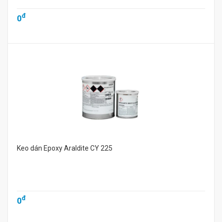
đ
0
Keo dán Epoxy Araldite CY 225
đ
0