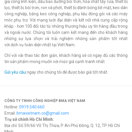
gia công linh kiện, dầu bảo dưỡng bôi trơn, hóa chất tẩy rửa, thiết bị
lọc, thiết bị bôi trơn, ron và phớt, thiết bị đánh bóng bề mặt, keo dán
công nghiệp, băng keo công nghiệp, phụ liệu đóng gói và các máy
móc phụ trợ. Với mạng lưới đại diện và kết nối nhà cung cấp rộng
khắp - hơn 100 đối tác từ những thương hiệu uy tín hàng đầu trong
và ngoài nước. Chúng tôi luôn cam kết mang đến cho khách hàng
những sự lựa chọn và trải nghiệm những sản phẩm tốt nhất
với dịch vụ toàn diện nhất tại Viêt Nam.
Chỉ với vài thao tác đơn giản, khách hàng sẽ có ngay đủ các thông
tin sản phẩm mong muốn với mức giá cạnh tranh nhất.
Gửi yêu cầu
ngay cho chúng tôi để được báo giá tốt nhất.
CÔNG TY TNHH CÔNG NGHIỆP BMA VIỆT NAM
Hotline:
0919.540.660
Email:
bmavietnam.co@gmail.com
Trụ sở chính Hồ Chí Minh:
Địa chỉ: Số 59/66 Võ Thị Thừa, P. An Phú Đông, Q. 12, TP. Hồ Chí
Minh.