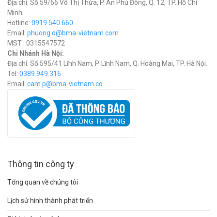
Địa chỉ: Số 59/66 Võ Thị Thừa, P. An Phú Đông, Q. 12, TP. Hồ Chí
Minh.
Hotline:
0919.540.660
Email:
phuong.d@bma-vietnam.com
MST : 0315547572
Chi Nhánh Hà Nội:
Địa chỉ: Số 595/41 Lĩnh Nam, P. Lĩnh Nam, Q. Hoàng Mai, TP. Hà Nội.
Tel:
0389.949.316
Email:
c
am.p@bma-vietnam.co
Thông tin công ty
Tổng quan về chúng tôi
Lịch sử hình thành phát triển