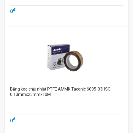
đ
0
Băng keo chịu nhiệt PTFE AMMK Taconic 6095-03HSC
0.13mmx25mmx10M
đ
0