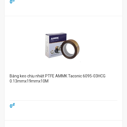
đ
0
Băng keo chịu nhiệt PTFE AMMK Taconic 6095-03HCG
0.13mmx19mmx10M
đ
0