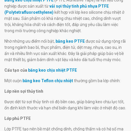
Băng keo chịu nhiệt PTFE
(PTFE Adhesive Tape) là vật liệu công
nghiệp được sản xuất từ
vải sợi thủy tinh phủ nhựa PTFE
(Polytetrafluoroethylene)
kết hợp với lớp keo silicone chịu nhiệt ở
mặt sau. Sản phẩm có khả năng chịu nhiệt cao, chống dính vượt
trội, kháng hóa chất và cách điện tốt, đáp ứng yêu cầu làm việc
trong môi trường công nghiệp khắc nghiệt.
Nhờ những ưu điểm nổi bật,
băng keo PTFE
được sử dụng rộng rãi
trong ngành bao bì, thực phẩm, điện tử, dệt may, nhựa, cao su, in
ấn và nhiều lĩnh vực sản xuất khác. Đây là giải pháp giúp bảo vệ bề
mặt thiết bị, giảm bám dính vật liệu và kéo dài tuổi thọ máy móc.
Cấu tạo của
băng keo chịu nhiệt PTFE
Một cuộn
băng keo Teflon chịu nhiệt
thường gồm ba lớp chính:
Lớp nền sợi thủy tinh
Được dệt từ sợi thủy tinh có độ bền cao, giúp băng keo chịu lực tốt,
ổn định kích thước và hạn chế biến dạng khi làm việc ở nhiệt độ cao.
Lớp phủ PTFE
Lớp PTFE tạo nên bề mặt chống dính, chống thấm và có hệ số ma