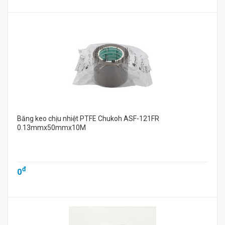
Băng keo chịu nhiệt PTFE Chukoh ASF-121FR
0.13mmx50mmx10M
đ
0