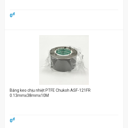
đ
0
Băng keo chịu nhiệt PTFE Chukoh ASF-121FR
0.13mmx38mmx10M
đ
0