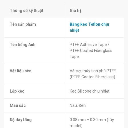
Thông số kỹ thuật
Giá trị
Tên sản phẩm
Băng keo Teflon chịu
nhiệt
Tên tiếng Anh
PTFE Adhesive Tape /
PTFE Coated Fiberglass
Tape
Vật liệu nền
Vải sợi thủy tinh phủ PTFE
(PTFE Coated Fiberglass)
Lớp keo
Keo Silicone chịu nhiệt
Màu sắc
Nâu, Đen
Độ dày tổng
0.08 mm – 0.30 mm (tùy
model)