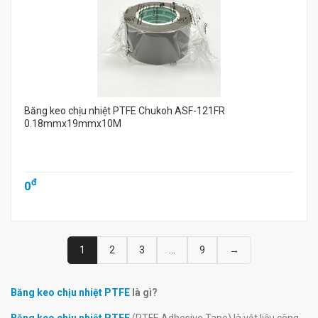
Băng keo chịu nhiệt PTFE Chukoh ASF-121FR
0.18mmx19mmx10M
đ
0
1
2
3
...
9
→
Băng keo chịu nhiệt PTFE
là gì?