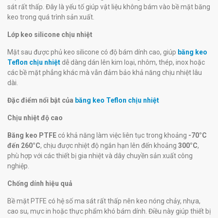
sát rất thấp. Đây là yếu tố giúp vật liệu không bám vào bề mặt băng
keo trong quá trình sản xuất.
Lớp keo silicone chịu nhiệt
Mặt sau được phủ keo silicone có độ bám dính cao, giúp
băng keo
Teflon chịu nhiệt
dễ dàng dán lên kim loại, nhôm, thép, inox hoặc
các bề mặt phẳng khác mà vẫn đảm bảo khả năng chịu nhiệt lâu
dài.
Đặc điểm nổi bật của
băng keo Teflon chịu nhiệt
Chịu nhiệt độ cao
Băng keo PTFE
có khả năng làm việc liên tục trong khoảng
-70°C
đến 260°C
, chịu được nhiệt độ ngắn hạn lên đến khoảng
300°C
,
phù hợp với các thiết bị gia nhiệt và dây chuyền sản xuất công
nghiệp.
Chống dính hiệu quả
Bề mặt PTFE có hệ số ma sát rất thấp nên keo nóng chảy, nhựa,
cao su, mực in hoặc thực phẩm khó bám dính. Điều này giúp thiết bị