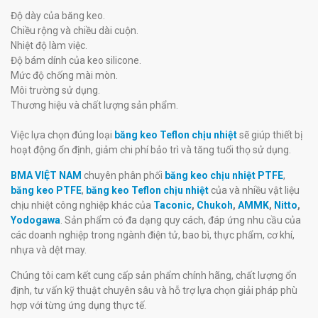
Độ dày của băng keo.
Chiều rộng và chiều dài cuộn.
Nhiệt độ làm việc.
Độ bám dính của keo silicone.
Mức độ chống mài mòn.
Môi trường sử dụng.
Thương hiệu và chất lượng sản phẩm.
Việc lựa chọn đúng loại
băng keo Teflon chịu nhiệt
sẽ giúp thiết bị
hoạt động ổn định, giảm chi phí bảo trì và tăng tuổi thọ sử dụng.
BMA VIỆT NAM
chuyên phân phối
băng keo chịu nhiệt PTFE
,
băng keo PTFE
,
băng keo Teflon chịu nhiệt
của và nhiều vật liệu
chịu nhiệt công nghiệp khác của
Taconic
,
Chukoh
,
AMMK
,
Nitto
,
Yodogawa
. Sản phẩm có đa dạng quy cách, đáp ứng nhu cầu của
các doanh nghiệp trong ngành điện tử, bao bì, thực phẩm, cơ khí,
nhựa và dệt may.
Chúng tôi cam kết cung cấp sản phẩm chính hãng, chất lượng ổn
định, tư vấn kỹ thuật chuyên sâu và hỗ trợ lựa chọn giải pháp phù
hợp với từng ứng dụng thực tế.