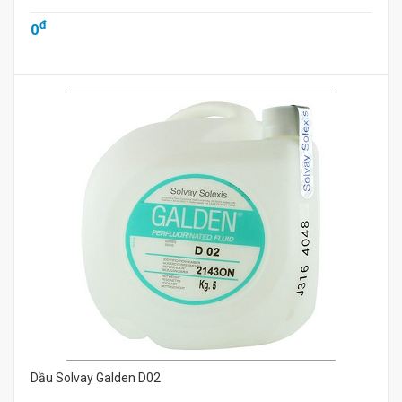
đ
0
Dầu Solvay Galden D02