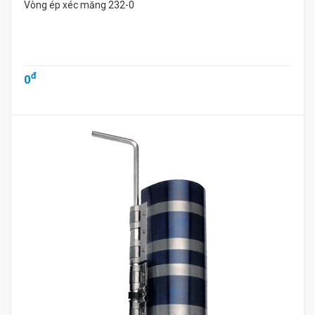
Vòng ép xéc măng 232-0
đ
0