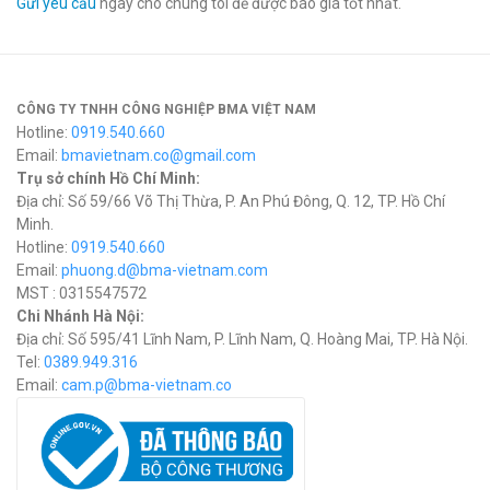
Gửi yêu cầu
ngay cho chúng tôi để được báo giá tốt nhất.
CÔNG TY TNHH CÔNG NGHIỆP BMA VIỆT NAM
Hotline:
0919.540.660
Email:
bmavietnam.co@gmail.com
Trụ sở chính Hồ Chí Minh:
Địa chỉ: Số 59/66 Võ Thị Thừa, P. An Phú Đông, Q. 12, TP. Hồ Chí
Minh.
Hotline:
0919.540.660
Email:
phuong.d@bma-vietnam.com
MST : 0315547572
Chi Nhánh Hà Nội:
Địa chỉ: Số 595/41 Lĩnh Nam, P. Lĩnh Nam, Q. Hoàng Mai, TP. Hà Nội.
Tel:
0389.949.316
Email:
c
am.p@bma-vietnam.co