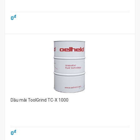
đ
0
Dầu mài ToolGrind TC-X 1000
đ
0