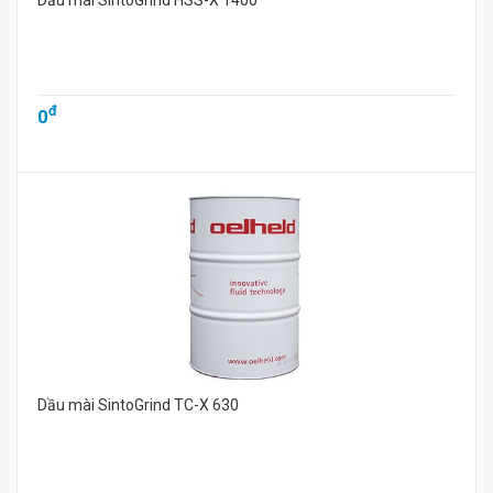
Dầu mài SintoGrind HSS-X 1400
đ
0
Dầu mài SintoGrind TC-X 630