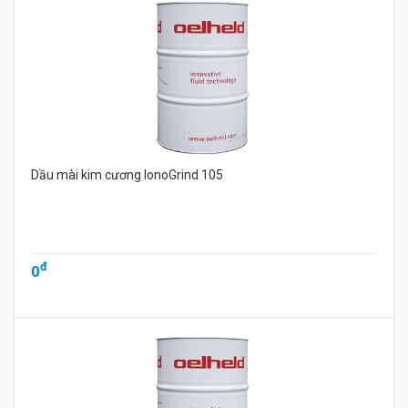
Dầu mài kim cương IonoGrind 105
đ
0