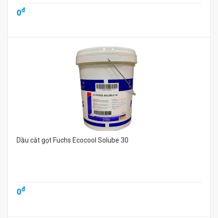
đ
0
Dầu cắt gọt Fuchs Ecocool Solube 30
đ
0