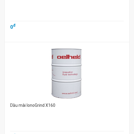
đ
0
Dầu mài IonoGrind X160