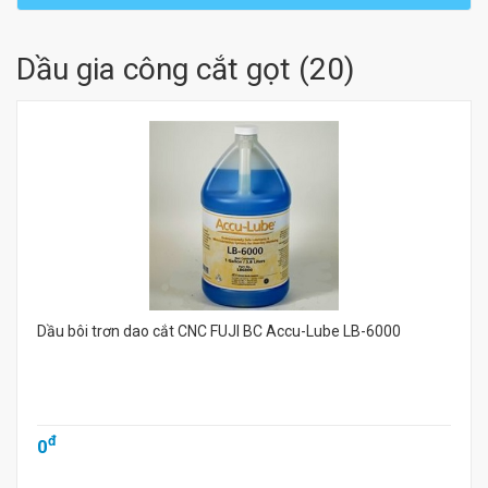
Dầu gia công cắt gọt
(
20
)
Dầu bôi trơn dao cắt CNC FUJI BC Accu-Lube LB-6000
đ
0