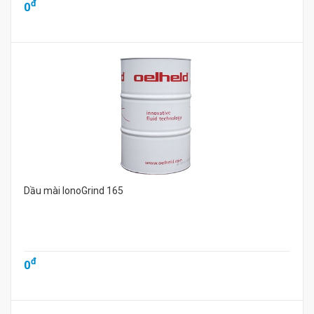
đ
0
Dầu mài IonoGrind 165
đ
0