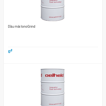
Dầu mài IonoGrind
đ
0