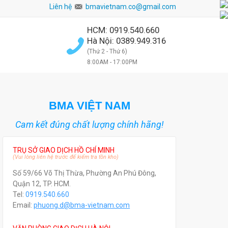
Liên hệ
bmavietnam.co@gmail.com
HCM: 0919.540.660
Hà Nội: 0389.949.316
(Thứ 2 - Thứ 6)
8:00AM - 17:00PM
BMA VIỆT NAM
Cam kết đúng chất lượng chính hãng!
TRỤ SỞ GIAO DỊCH HỒ CHÍ MINH
(Vui lòng liên hệ trước để kiểm tra tồn kho)
Số 59/66 Võ Thị Thừa, Phường An Phú Đông,
Quận 12, TP. HCM.
Tel:
0919.540.660
Email:
phuong.d@bma-vietnam.com