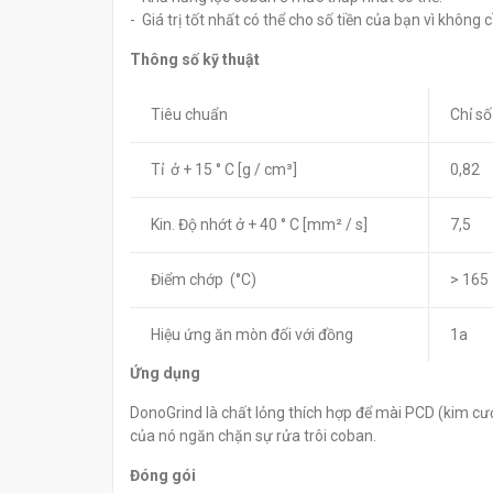
- Giá trị tốt nhất có thể cho số tiền của bạn vì không 
Thông số kỹ thuật
Tiêu chuẩn
Chỉ số
Tỉ ở + 15 ° C [g / cm³]
0,82
Kin. Độ nhớt ở + 40 ° C [mm² / s]
7,5
Điểm chớp (°C)
> 165
Hiệu ứng ăn mòn đối với đồng
1a
Ứng dụng
DonoGrind là chất lỏng thích hợp để mài PCD (kim cư
của nó ngăn chặn sự rửa trôi coban.
Đóng gói