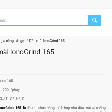
gia công cắt gọt
Dầu mài IonoGrind 165
mài IonoGrind 165
Grind 165
H
: 200L/phuy
 XUẤT
: OELHELD
onoGrind 165
là
dầu đa chức năng thích hợp như dầu mài và chống