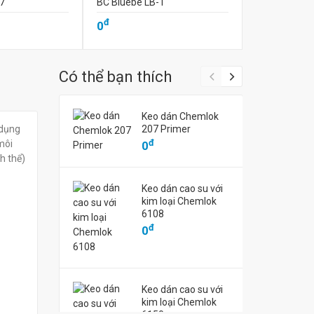
-7
BC Bluebe LB-1
Dầu mài Ion
đ
đ
0
0
Có thể bạn thích
Keo dán Chemlok
 dụng
207 Primer
đ
môi
0
h thể)
Keo dán cao su với
kim loại Chemlok
6108
đ
0
Keo dán cao su với
kim loại Chemlok