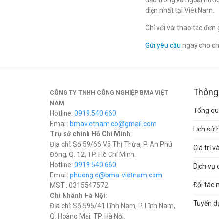
đầu trong và ngoài nước
diện nhất tại Viêt Nam.
Chỉ với vài thao tác đơ
Gửi yêu cầu
ngay cho chú
Thông 
CÔNG TY TNHH CÔNG NGHIỆP BMA VIỆT
NAM
Tổng qua
Hotline:
0919.540.660
Email:
bmavietnam.co@gmail.com
Lịch sử 
Trụ sở chính Hồ Chí Minh:
Địa chỉ: Số 59/66 Võ Thị Thừa, P. An Phú
Giá trị 
Đông, Q. 12, TP. Hồ Chí Minh.
Hotline:
0919.540.660
Dịch vụ 
Email:
phuong.d@bma-vietnam.com
Đối tác 
MST : 0315547572
Chi Nhánh Hà Nội:
Tuyển d
Địa chỉ: Số 595/41 Lĩnh Nam, P. Lĩnh Nam,
Q. Hoàng Mai, TP. Hà Nội.