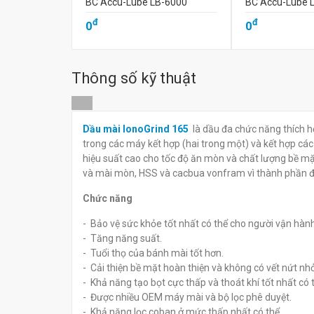
BC Accu-Lube LB-6000
BC Accu-Lube 
đ
đ
0
0
Thông số kỹ thuật
Dầu mài IonoGrind 165
là dầu đa chức năng thích h
trong các máy kết hợp (hai trong một) và kết hợp các 
hiệu suất cao cho tốc độ ăn mòn và chất lượng bề mặt
và mài mòn, HSS và cacbua vonfram vì thành phần đặ
Chức năng
- Bảo vệ sức khỏe tốt nhất có thể cho người vận hành
- Tăng năng suất.
- Tuổi thọ của bánh mài tốt hơn.
- Cải thiện bề mặt hoàn thiện và không có vết nứt nh
- Khả năng tạo bọt cực thấp và thoát khí tốt nhất có 
- Được nhiều OEM máy mài và bộ lọc phê duyệt.
- Khả năng lọc coban ở mức thấp nhất có thể.