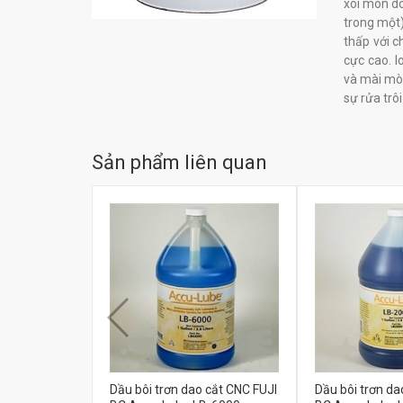
xói mòn do
trong một)
thấp với c
cực cao. I
và mài mò
sự rửa trô
Sản phẩm liên quan
Dầu bôi trơn dao cắt CNC FUJI
Dầu bôi trơn da