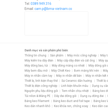
Tel:
0389.949.316
Email:
c
am.p@bma-vietnam.co
Danh mục và sản phẩm phổ biến
:
Thông tin chung
Sản phẩm
Máy móc công nghiệp
Máy t
Máy kiểm tra dây điện
Máy cấp dây điện và cắt ống
Máy qu
Máy đóng bao, túi
Máy đóng màng co nhiệt
Máy đóng gói 
Máy bơm dầu mỡ
Máy Chiết Keo
Bơm màng khí nén
Máy
Máy in nhãn cầm tay
Máy in nhãn để bàn
Máy in nhãn kết 
Thiết bị, linh kiện thay thế
Sứ Ceramic dẫn hướng
Thiết bị
Thiết bị điện công nghiệp
Linh kiện khuôn mẫu
Dụng cụ cầ
Nguyên phụ liệu đóng gói
Tem nhãn chịu nhiệt
Băng keo đ
Túi nilon & Màng PE
Dây đai đóng gói
Dụng cụ đóng đai
Băng keo Filament
Băng keo duct and foil tape
Băng keo V
Keo dán nhanh khô
Keo khóa ren, chống xoay
Keo dán ca