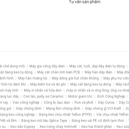
Tư vấn sản phẩm
ái chế dung môi
Máy gia công dây điện
Máy cắt, tuốt, dập dây điện tự động
ấn băng keo tự động
Máy cắt chân linh kiện PCB
Máy hàn dây điện
Máy đó
định hình
Máy hàn miệng túi
Máy đóng gói hut chân không
Máy phụ trợ côn
 thổi túi đệm khí
Máy kiểm tra và đo ghi
Máy cắt băng keo tự động
Máy tác
nối máy tính
Máy in nhãn và hóa đơn
máy in nhãn và in ống lồng, ống co nhiệ
 căng lực dây
Con lăn, pully sứ Ceramic
Motor giảm tốc
Xích Công Nghiệp
m tay
Van công nghiệp
Vòng bi, bạc đạn
Ron và phớt
Dây Curoa
Dây C
óng gói
Giấy chống dính
Màng film chống dính
Giấy chống gỉ VCI Kraft
D
Băng keo công nghiệp
Băng keo chịu nhiệt Teflon (PTFE)
Vải chịu nhiệt Teflon
HB và film
Băng keo nối liệu Splice Tape
Băng keo vải PE cố định tạm thời
o su
Keo dán Expoxy
Keo nóng chảy Hotmelt
Keo hai thành phần
Keo sữa