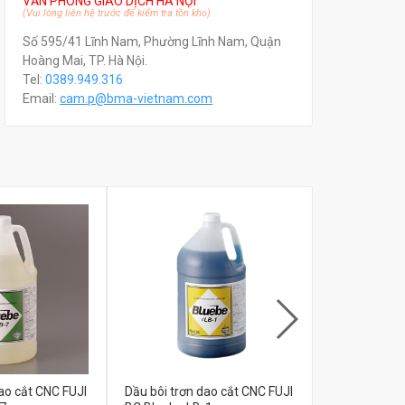
VĂN PHÒNG GIAO DỊCH HÀ NỘI
(Vui lòng liên hệ trước để kiểm tra tồn kho)
Số 595/41 Lĩnh Nam, Phường Lĩnh Nam, Quận
Hoàng Mai, TP. Hà Nội.
Tel:
0389.949.316
Email:
c
am.p@bma-vietnam.com
ao cắt CNC FUJI
Dầu bôi trơn dao cắt CNC FUJI