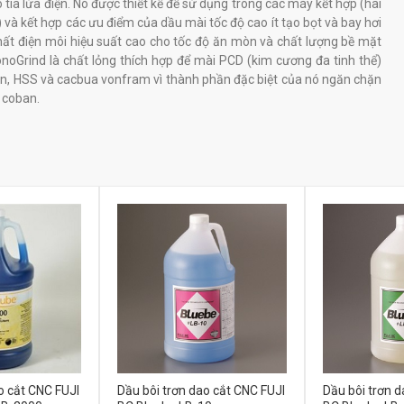
 tia lửa điện. Nó được thiết kế để sử dụng trong các máy kết hợp (hai
 và kết hợp các ưu điểm của dầu mài tốc độ cao ít tạo bọt và bay hơi
hất điện môi hiệu suất cao cho tốc độ ăn mòn và chất lượng bề mặt
onoGrind là chất lỏng thích hợp để mài PCD (kim cương đa tinh thể)
n, HSS và cacbua vonfram vì thành phần đặc biệt của nó ngăn chặn
i coban.
o cắt CNC FUJI
Dầu bôi trơn dao cắt CNC FUJI
Dầu bôi trơn d