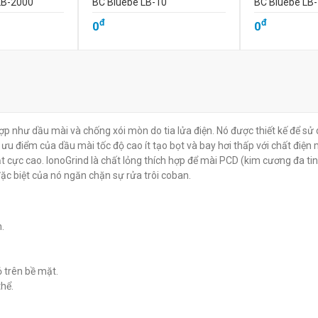
LB-2000
BC Bluebe LB-10
BC Bluebe LB
đ
đ
0
0
ợp như dầu mài và chống xói mòn do tia lửa điện. Nó được thiết kế để sử
ưu điểm của dầu mài tốc độ cao ít tạo bọt và bay hơi thấp với chất điện 
 cực cao. IonoGrind là chất lỏng thích hợp để mài PCD (kim cương đa tin
c biệt của nó ngăn chặn sự rửa trôi coban.
.
ỏ trên bề mặt.
thể.