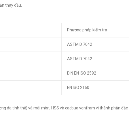
cần thay dầu.
Phương pháp kiểm tra
ASTM D 7042
ASTM D 7042
DIN EN ISO 2592
EN ISO 2160
ơng đa tinh thể) và mài mòn, HSS và cacbua vonfram vì thành phần đặc 