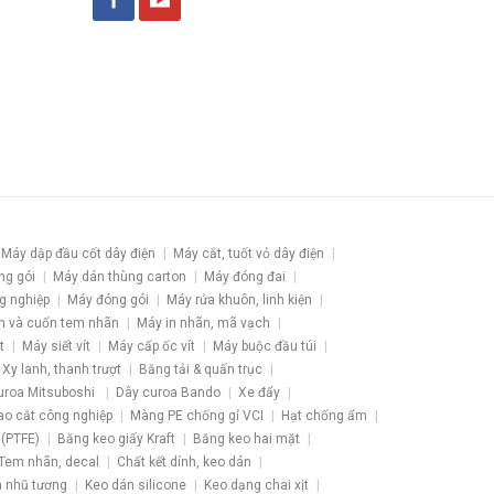
Máy dập đầu cốt dây điện
Máy cắt, tuốt vỏ dây điện
ng gói
Máy dán thùng carton
Máy đóng đai
g nghiệp
Máy đóng gói
Máy rửa khuôn, linh kiện
h và cuốn tem nhãn
Máy in nhãn, mã vạch
t
Máy siết vít
Máy cấp ốc vít
Máy buộc đầu túi
Xy lanh, thanh trượt
Băng tải & quấn trục
uroa Mitsuboshi
Dây curoa Bando
Xe đẩy
ao cắt công nghiệp
Màng PE chống gỉ VCI
Hạt chống ẩm
 (PTFE)
Băng keo giấy Kraft
Băng keo hai mặt
Tem nhãn, decal
Chất kết dính, keo dán
 nhũ tương
Keo dán silicone
Keo dạng chai xịt