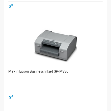
đ
0
Máy in Epson Business Inkjet GP-M830
đ
0