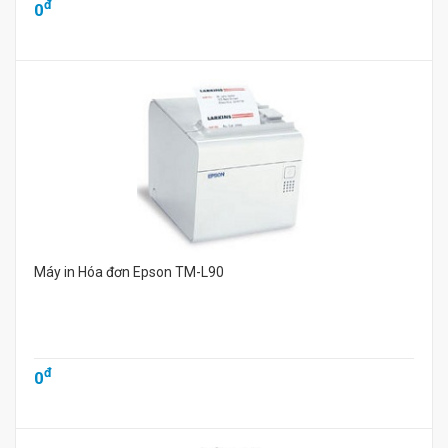
đ
0
Máy in Hóa đơn Epson TM-L90
đ
0