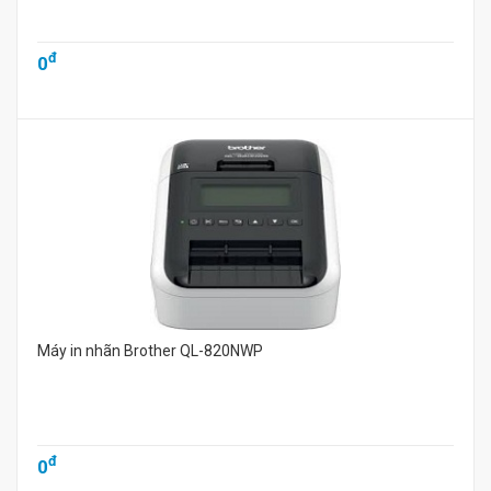
đ
0
Máy in nhãn Brother QL-820NWP
đ
0