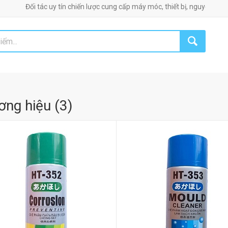
i tác uy tín chiến lược cung cấp máy móc, thiết bị, nguyên phụ liệu công n
ơng hiệu
(
3
)