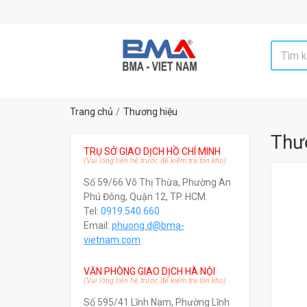
Đố
Trang chủ
Thương hiệu
Thư
TRỤ SỞ GIAO DỊCH HỒ CHÍ MINH
(Vui lòng liên hệ trước để kiểm tra tồn kho)
Số 59/66 Võ Thị Thừa, Phường An
Phú Đông, Quận 12, TP. HCM.
Tel:
0919.540.660
Email:
phuong.d@bma-
vietnam.com
VĂN PHÒNG GIAO DỊCH HÀ NỘI
(Vui lòng liên hệ trước để kiểm tra tồn kho)
Số 595/41 Lĩnh Nam, Phường Lĩnh