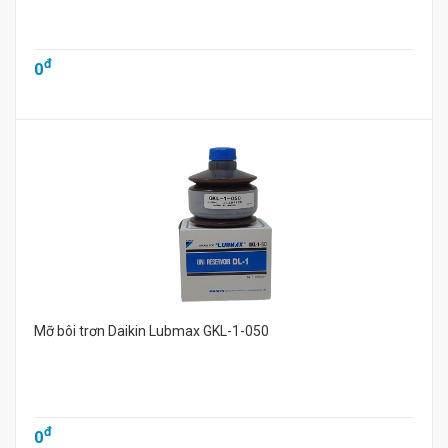
đ
0
Mỡ bôi trơn Daikin Lubmax GKL-1-050
đ
0