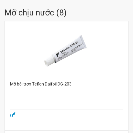
Mỡ chịu nước
(
8
)
Mỡ bôi trơn Teflon Daifoil DG-203
đ
0