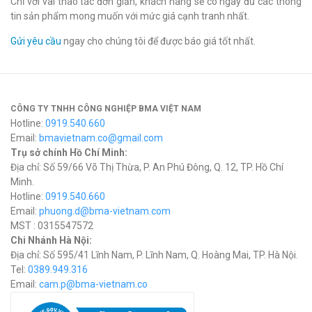
Chỉ với vài thao tác đơn giản, khách hàng sẽ có ngay đủ các thông
tin sản phẩm mong muốn với mức giá cạnh tranh nhất.
Gửi yêu cầu
ngay cho chúng tôi để được báo giá tốt nhất.
CÔNG TY TNHH CÔNG NGHIỆP BMA VIỆT NAM
Hotline:
0919.540.660
Email:
bmavietnam.co@gmail.com
Trụ sở chính Hồ Chí Minh:
Địa chỉ: Số 59/66 Võ Thị Thừa, P. An Phú Đông, Q. 12, TP. Hồ Chí
Minh.
Hotline:
0919.540.660
Email:
phuong.d@bma-vietnam.com
MST : 0315547572
Chi Nhánh Hà Nội:
Địa chỉ: Số 595/41 Lĩnh Nam, P. Lĩnh Nam, Q. Hoàng Mai, TP. Hà Nội.
Tel:
0389.949.316
Email:
c
am.p@bma-vietnam.co