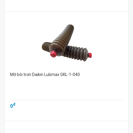
Mỡ bôi trơn Daikin Lubmax GKL-1-040
đ
0