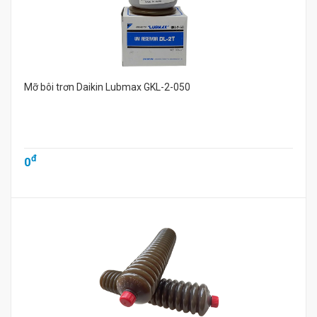
Mỡ bôi trơn Daikin Lubmax GKL-2-050
đ
0