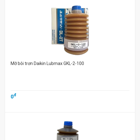
Mỡ bôi trơn Daikin Lubmax GKL-2-100
đ
0