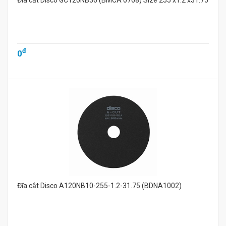
Đĩa cắt Disco GC120NB36 (BMCA 0768) Size 255 x1.2 x31.75
đ
0
Đĩa cắt Disco A120NB10-255-1.2-31.75 (BDNA1002)