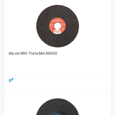
Đĩa cắt NRS Theta Mini NX60S
đ
0