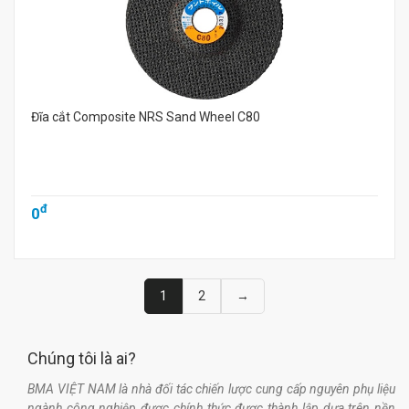
Đĩa cắt Composite NRS Sand Wheel C80
đ
0
1
2
→
Chúng tôi là ai?
BMA VIỆT NAM là nhà đối tác chiến lược cung cấp nguyên phụ liệu
ngành công nghiệp được chính thức được thành lập dựa trên nền