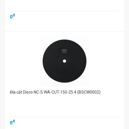
đ
0
Đĩa cắt Disco NC-S WA-CUT-150-25.4 (BSCW0002)
đ
0