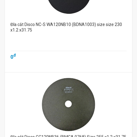
Đĩa cắt Disco NC-S WA120NB10 (BDNA1003) size size 230
x1.2 x31.75
đ
0