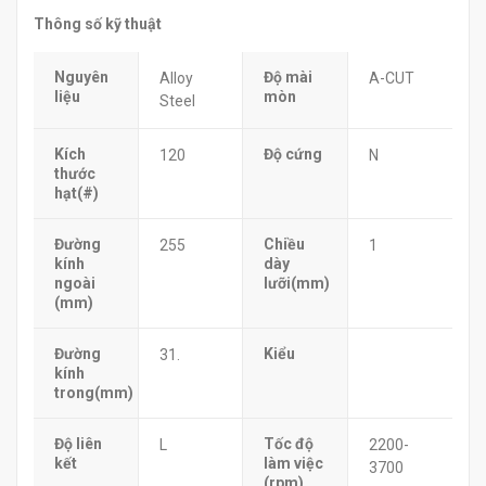
Thông số kỹ thuật
Nguyên
Độ mài
Alloy
A-CUT
liệu
mòn
Steel
Kích
Độ cứng
120
N
thước
hạt(#)
Đường
Chiều
255
1
kính
dày
ngoài
lưỡi(mm)
(mm)
Đường
Kiểu
31.
kính
trong(mm)
Độ liên
Tốc độ
L
2200-
kết
làm việc
3700
(rpm)