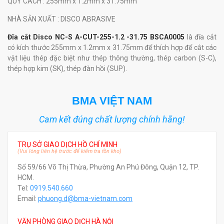
QUY CÁCH
: 255mm x 1.2mm x 31.75mm
NHÀ SẢN XUẤT
: DISCO ABRASIVE
Đĩa cắt Disco NC-S A-CUT-255-1.2 -31.75 BSCA0005
là đĩa cắt
có kích thước 255mm x 1.2mm x 31.75mm để thích hợp để cắt các
vật liệu thép đặc biệt như thép thông thường, thép carbon (S-C),
thép hợp kim (SK), thép đàn hồi (SUP).
BMA VIỆT NAM
Cam kết đúng chất lượng chính hãng!
TRỤ SỞ GIAO DỊCH HỒ CHÍ MINH
(Vui lòng liên hệ trước để kiểm tra tồn kho)
Số 59/66 Võ Thị Thừa, Phường An Phú Đông, Quận 12, TP.
HCM.
Tel:
0919.540.660
Email:
phuong.d@bma-vietnam.com
VĂN PHÒNG GIAO DỊCH HÀ NỘI