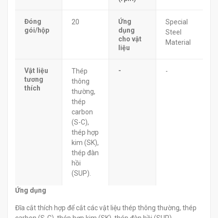
Đóng
Ứng
20
Special
gói/hộp
dụng
Steel
cho vật
Material
liệu
Vật liệu
-
Thép
-
tương
thông
thích
thường,
thép
carbon
(S-C),
thép hợp
kim (SK),
thép đàn
hồi
(SUP).
Ứng dụng
Đĩa cắt thích hợp để cắt các vật liệu thép thông thường, thép