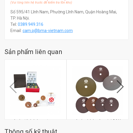
(Vui lòng liên hệ trước để kiểm tra tồn kho)
Số 595/41 Lĩnh Nam, Phường Lĩnh Nam, Quận Hoàng Mai,
TP. Hà Nội.
Tel:
0389.949.316
Email:
c
am.p@bma-vietnam.com
Sản phẩm liên quan
Đá cắt đánh bóng sứ
Đá cắt chính xác mini SAN-
Zirconia SAN-I
I PRECISION 1.1mm-
Thông số kỹ thuật
1.5mm