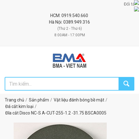
Đối tác uy tí
HCM: 0919.540.660
Hà Nội: 0389.949.316
(Thứ 2 - Thứ 6)
8:00AM - 17:00PM
Trang chủ
Sản phẩm
Vật liệu đánh bóng bề mặt
Đá cắt kim loại
Đĩa cắt Disco NC-S A-CUT-255-1.2 -31.75 BSCA0005