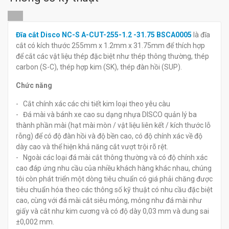
đ
đ
0
0
Đĩa cắt Disco NC-S A-CUT-255-1.2 -31.75 BSCA0005
là đĩa
cắt có kích thước 255mm x 1.2mm x 31.75mm để thích hợp
để cắt các vật liệu thép đặc biệt như thép thông thường, thép
carbon (S-C), thép hợp kim (SK), thép đàn hồi (SUP).
Chức năng
- Cắt chính xác các chi tiết kim loại theo yêu càu
- Đá mài và bánh xe cao su dạng nhựa DISCO quản lý ba
thành phần mài (hạt mài mòn / vật liệu liên kết / kích thước lỗ
rỗng) để có độ đàn hồi và độ bền cao, có độ chính xác về độ
dày cao và thể hiện khả năng cắt vượt trội rõ rệt.
- Ngoài các loại đá mài cắt thông thường và có độ chính xác
cao đáp ứng nhu cầu của nhiều khách hàng khác nhau, chúng
tôi còn phát triển một dòng tiêu chuẩn có giá phải chăng được
tiêu chuẩn hóa theo các thông số kỹ thuật có nhu cầu đặc biệt
cao, cùng với đá mài cắt siêu mỏng, mỏng như đá mài như
giấy và cắt như kim cương và có độ dày 0,03 mm và dung sai
±0,002 mm.