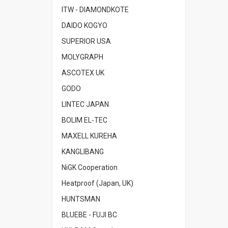
ITW - DIAMONDKOTE
DAIDO KOGYO
SUPERIOR USA
MOLYGRAPH
ASCOTEX UK
GODO
LINTEC JAPAN
BOLIM EL-TEC
MAXELL KUREHA
KANGLIBANG
NiGK Cooperation
Heatproof (Japan, UK)
HUNTSMAN
BLUEBE - FUJI BC