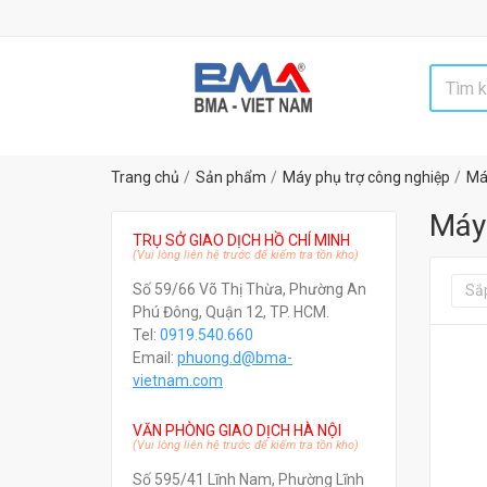
Đối tác u
Trang chủ
Sản phẩm
Máy phụ trợ công nghiệp
Má
Máy
TRỤ SỞ GIAO DỊCH HỒ CHÍ MINH
(Vui lòng liên hệ trước để kiểm tra tồn kho)
Số 59/66 Võ Thị Thừa, Phường An
Sắ
Phú Đông, Quận 12, TP. HCM.
Tel:
0919.540.660
Email:
phuong.d@bma-
vietnam.com
VĂN PHÒNG GIAO DỊCH HÀ NỘI
(Vui lòng liên hệ trước để kiểm tra tồn kho)
Số 595/41 Lĩnh Nam, Phường Lĩnh