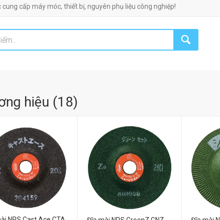
y móc, thiết bị, nguyên phụ liệu công nghiệp!
ơng hiệu
(
18
)
mài NRS Cast Ace CTA