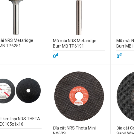
ài NRS Metaridge
Mũ mài NRS Metaridge
Mũ mài N
 MB TP6251
Burr MB TP6191
Burr MB 
đ
đ
0
0
t kim loại NRS THETA
EX 105x1x16
Đĩa cắt NRS Theta Mini
Đĩa cắt 
NX60S
Sand Whe