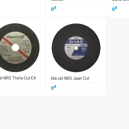
đ
đ
0
0
ắt NRS Theta Cut EX
Đĩa cắt NRS Jaan Cut
đ
0