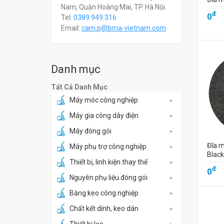
Nam, Quận Hoàng Mai, TP. Hà Nội.
đ
0
Tel:
0389.949.316
Email:
c
am.p@bma-vietnam.com
Danh mục
Tất Cả Danh Mục
Máy móc công nghiệp
Máy gia công dây điện
Máy đóng gói
Đĩa m
Máy phụ trợ công nghiệp
Blac
Thiết bị, linh kiện thay thế
đ
0
Nguyên phụ liệu đóng gói
Băng keo công nghiệp
Chất kết dính, keo dán