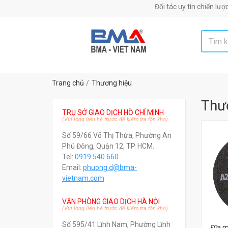
Đối tác uy tín chiến lược cung cấp má
Trang chủ
Thương hiệu
Thư
TRỤ SỞ GIAO DỊCH HỒ CHÍ MINH
(Vui lòng liên hệ trước để kiểm tra tồn kho)
Số 59/66 Võ Thị Thừa, Phường An
Phú Đông, Quận 12, TP. HCM.
Tel:
0919.540.660
Email:
phuong.d@bma-
vietnam.com
VĂN PHÒNG GIAO DỊCH HÀ NỘI
(Vui lòng liên hệ trước để kiểm tra tồn kho)
Số 595/41 Lĩnh Nam, Phường Lĩnh
Đĩa 