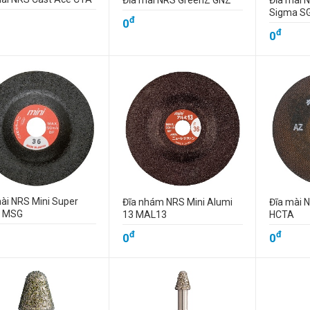
Đĩa mài NRS GreenZ GNZ
Đĩa mài 
Sigma S
đ
0
đ
0
ài NRS Mini Super
Đĩa nhám NRS Mini Alumi
Đĩa mài 
k MSG
13 MAL13
HCTA
đ
đ
0
0