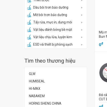
Thiết bị lọc
Dầu bôi trơn bảo dưỡng
Mỡ bôi trơn bảo dưỡng
Tẩy rửa, mực in, dung môi
Vật liệu đánh bóng bề mặt
Mũ m
Burr
Vật liệu chịu lửa, luyện kim
đ
0
ESD và thiết bị phòng sạch
Tìm theo thương hiệu
GLW
HUMISEAL
HI-MAX
Đá cắ
NABAKEM
CUT 
HORNG SHENG CHINA
đ