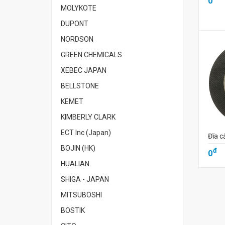
0
MOLYKOTE
DUPONT
NORDSON
GREEN CHEMICALS
XEBEC JAPAN
BELLSTONE
KEMET
KIMBERLY CLARK
ECT Inc (Japan)
Đĩa c
BOJIN (HK)
đ
0
HUALIAN
SHIGA - JAPAN
MITSUBOSHI
BOSTIK