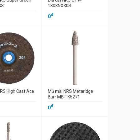
NRS Super Green
Đĩa cắt NRS CTW-
GS
1803NX30S
đ
0
NRS High Cast Ace
Mũ mài NRS Metaridge
Burr MB TK5271
đ
0