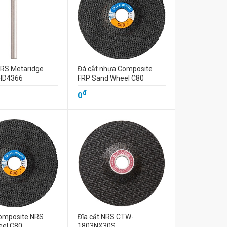
RS Metaridge
Đá cắt nhựa Composite
HD4366
FRP Sand Wheel C80
đ
0
Composite NRS
Đĩa cắt NRS CTW-
el C80
1803NX30S