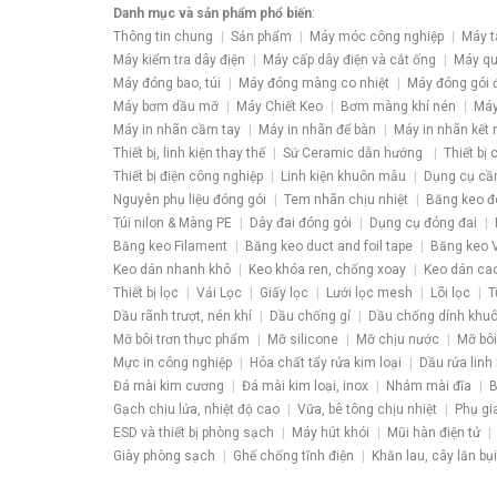
Danh mục và sản phẩm phổ biến
:
Thông tin chung
Sản phẩm
Máy móc công nghiệp
Máy t
Máy kiểm tra dây điện
Máy cấp dây điện và cắt ống
Máy qu
Máy đóng bao, túi
Máy đóng màng co nhiệt
Máy đóng gói 
Máy bơm dầu mỡ
Máy Chiết Keo
Bơm màng khí nén
Máy
Máy in nhãn cầm tay
Máy in nhãn để bàn
Máy in nhãn kết 
Thiết bị, linh kiện thay thế
Sứ Ceramic dẫn hướng
Thiết bị
Thiết bị điện công nghiệp
Linh kiện khuôn mẫu
Dụng cụ cầ
Nguyên phụ liệu đóng gói
Tem nhãn chịu nhiệt
Băng keo đ
Túi nilon & Màng PE
Dây đai đóng gói
Dụng cụ đóng đai
Băng keo Filament
Băng keo duct and foil tape
Băng keo V
Keo dán nhanh khô
Keo khóa ren, chống xoay
Keo dán ca
Thiết bị lọc
Vải Lọc
Giấy lọc
Lưới lọc mesh
Lõi lọc
T
Dầu rãnh trượt, nén khí
Dầu chống gỉ
Dầu chống dính khu
Mỡ bôi trơn thực phẩm
Mỡ silicone
Mỡ chịu nước
Mỡ bôi
Mực in công nghiệp
Hóa chất tẩy rửa kim loại
Dầu rửa linh 
Đá mài kim cương
Đá mài kim loại, inox
Nhám mài đĩa
B
Gạch chịu lửa, nhiệt độ cao
Vữa, bê tông chịu nhiệt
Phụ gi
ESD và thiết bị phòng sạch
Máy hút khói
Mũi hàn điện tử
Giày phòng sạch
Ghế chống tĩnh điện
Khăn lau, cây lăn bụi