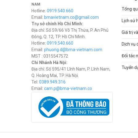
NAM
Tổng qua
Hotline:
0919.540.660
Email:
bmavietnam.co@gmail.com
Lịch sử 
Trụ sở chính Hồ Chí Minh:
Địa chỉ: Số 59/66 Võ Thị Thừa, P. An Phú
Giá trị 
Đông, Q. 12, TP. Hồ Chí Minh.
Hotline:
0919.540.660
Dịch vụ 
Email:
phuong.d@bma-vietnam.com
Đối tác 
MST : 0315547572
Chi Nhánh Hà Nội:
Tuyển d
Địa chỉ: Số 595/41 Lĩnh Nam, P. Lĩnh Nam,
Q. Hoàng Mai, TP. Hà Nội.
Tel:
0389.949.316
Email:
c
am.p@bma-vietnam.co