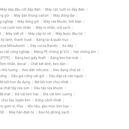
Máy dập đầu cốt dây điện
Máy cắt, tuốt vỏ dây điện
ng gói
Máy dán thùng carton
Máy đóng đai
g nghiệp
Máy đóng gói
Máy rửa khuôn, linh kiện
h và cuốn tem nhãn
Máy in nhãn, mã vạch
t
Máy siết vít
Máy cấp ốc vít
Máy buộc đầu túi
Xy lanh, thanh trượt
Băng tải & quấn trục
uroa Mitsuboshi
Dây curoa Bando
Xe đẩy
ao cắt công nghiệp
Màng PE chống gỉ VCI
Hạt chống ẩm
 (PTFE)
Băng keo giấy Kraft
Băng keo hai mặt
Tem nhãn, decal
Chất kết dính, keo dán
 nhũ tương
Keo dán silicone
Keo dạng chai xịt
hông
Dầu gia công cắt gọt
Dầu dập và cán nguội
Mỡ bôi trơn đa dụng
Mỡ bôi trơn chịu nhiệt
a chất tẩy rửa sơn
Dầu tẩy rửa khuôn
 bề mặt
Đá cắt kim loại
Đĩa cắt kim cương
u chịu lửa, luyện kim
Bông cách nhiệt
hu gom xỉ, Flux
Nồi nấu, gầu múc kim loại
ESD
Máy hàn điện tử
Bảo hộ phòng sạch