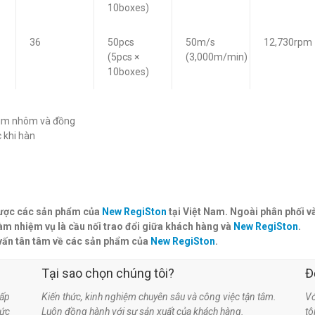
10boxes)
36
50pcs
50m/s
12,730rpm
(5pcs ×
(3,000m/min)
10boxes)
kim nhôm và đồng
 khi hàn
 lược các sản phẩm của
New RegiSton
tại Việt Nam. Ngoài phân phối v
àm nhiệm vụ là cầu nối trao đổi giữa khách hàng và
New RegiSton
.
vấn tân tâm về các sản phẩm của
New RegiSton
.
Tại sao chọn chúng tôi?
Đ
ấp
Kiến thức, kinh nghiệm chuyên sâu và công việc tận tâm.
Vớ
hức
Luôn đồng hành với sự sản xuất của khách hàng.
t