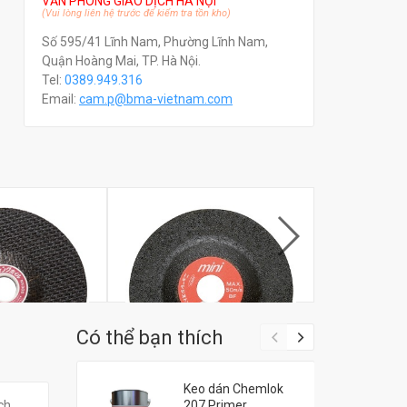
VĂN PHÒNG GIAO DỊCH HÀ NỘI
(Vui lòng liên hệ trước để kiểm tra tồn kho)
Số 595/41 Lĩnh Nam, Phường Lĩnh Nam,
Quận Hoàng Mai, TP. Hà Nội.
Tel:
0389.949.316
Email:
c
am.p@bma-vietnam.com
Có thể bạn thích
Keo dán Chemlok
CTW-1803NX30S
Đĩa mài NRS Mini Super Black
Đĩa mài NRS 
ch
207 Primer