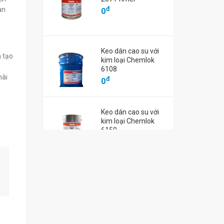
MSG
HCTA
đ
an
0
đ
đ
0
0
Keo dán cao su với
à tạo
kim loại Chemlok
6108
mài
đ
0
Keo dán cao su với
kim loại Chemlok
6150
đ
0