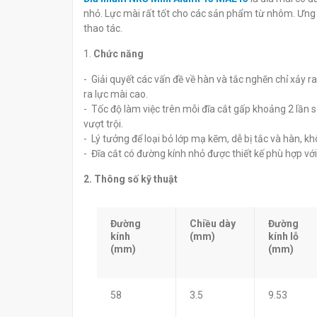
đ
đ
0
0
nhỏ. Lực mài rất tốt cho các sản phẩm từ nhôm. Ưng dụ
thao tác.
1.
Chức năng
- Giải quyết các vấn đề về hàn và tắc nghẽn chỉ xảy 
ra lực mài cao.
- Tốc độ làm việc trên mỗi đĩa cắt gấp khoảng 2 lần 
vượt trội.
- Lý tưởng để loại bỏ lớp mạ kẽm, dễ bị tắc và hàn, k
- Đĩa cắt có đường kính nhỏ được thiết kế phù hợp với
2. Thông số kỹ thuật
Đường
Chiều dày
Đường
kính
(mm)
kính lỗ
(mm)
(mm)
58
3.5
9.53