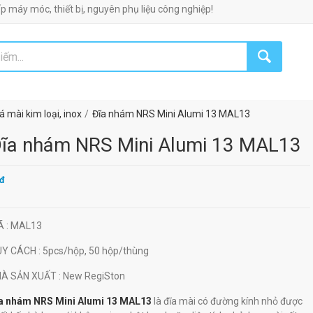
óc, thiết bị, nguyên phụ liệu công nghiệp!
á mài kim loại, inox
Đĩa nhám NRS Mini Alumi 13 MAL13
ĩa nhám NRS Mini Alumi 13 MAL13
đ
Ã
: MAL13
UY CÁCH
: 5pcs/hộp, 50 hộp/thùng
HÀ SẢN XUẤT
: New RegiSton
a nhám NRS Mini Alumi 13 MAL13
là đĩa mài có đường kính nhỏ được