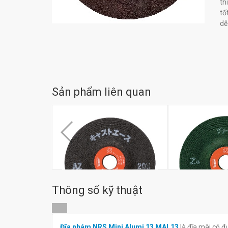
th
tố
dễ
Sản phẩm liên quan
Thông số kỹ thuật
Đĩa mài NRS Cast Ace CTA
Đĩa mài NRS G
Đĩa nhám NRS Mini Alumi 13 MAL13
là đĩa mài có đ