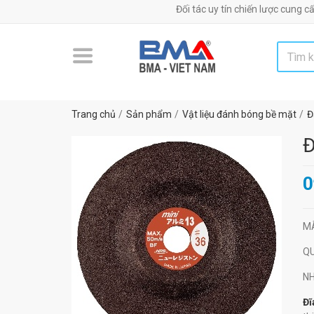
Đối tác uy tín chiến lược cung cấp máy m
Trang chủ
Sản phẩm
Vật liệu đánh bóng bề mặt
Đ
Đ
0
M
Q
N
Đĩ