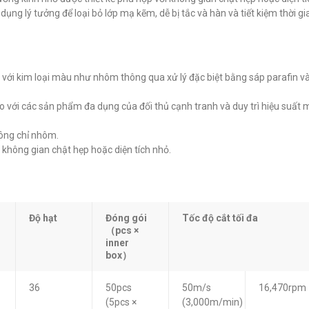
Sigma SGS
đ
0
ng lý tưởng để loại bỏ lớp mạ kẽm, dễ bị tắc và hàn và tiết kiệm thời gi
đ
0
ra với kim loại màu như nhôm thông qua xử lý đặc biệt bằng sáp parafin v
so với các sản phẩm đa dụng của đối thủ cạnh tranh và duy trì hiệu suất 
hông chỉ nhôm.
 không gian chật hẹp hoặc diện tích nhỏ.
Độ hạt
Đóng gói
Tốc độ cắt tối đa
（pcs ×
inner
box）
36
50pcs
50m/s
16,470rpm
(5pcs ×
(3,000m/min)