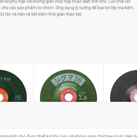
iết kế phù hợp với không gian chật hẹp hoặc diện tích nhỏ. Lực mài rất
t cho các sản phẩm từ nhôm. Ứng dụng lý tưởng để loại bỏ lớp mạ kẽm,
 bị tắc và hàn và tiết kiệm thời gian thao tác.
reenZ GNZ
Đĩa mài NRS Super Green
Đĩa cắt NRS 
ường kính nhỏ được thiết kế phù hợp với không gian chật hẹp hoặc diện tí