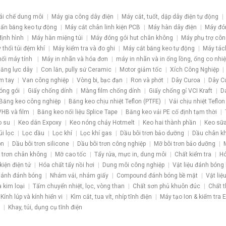
ái chế dung môi
Máy gia công dây điện
Máy cắt, tuốt, dập dây điện tự động
ấn băng keo tự động
Máy cắt chân linh kiện PCB
Máy hàn dây điện
Máy đó
định hình
Máy hàn miệng túi
Máy đóng gói hut chân không
Máy phụ trợ côn
 thổi túi đệm khí
Máy kiểm tra và đo ghi
Máy cắt băng keo tự động
Máy tác
nối máy tính
Máy in nhãn và hóa đơn
máy in nhãn và in ống lồng, ống co nhiệ
 căng lực dây
Con lăn, pully sứ Ceramic
Motor giảm tốc
Xích Công Nghiệp
m tay
Van công nghiệp
Vòng bi, bạc đạn
Ron và phớt
Dây Curoa
Dây C
óng gói
Giấy chống dính
Màng film chống dính
Giấy chống gỉ VCI Kraft
D
Băng keo công nghiệp
Băng keo chịu nhiệt Teflon (PTFE)
Vải chịu nhiệt Teflon
HB và film
Băng keo nối liệu Splice Tape
Băng keo vải PE cố định tạm thời
o su
Keo dán Expoxy
Keo nóng chảy Hotmelt
Keo hai thành phần
Keo sữa
úi lọc
Lọc dầu
Lọc khí
Lọc khí gas
Dầu bôi trơn bảo dưỡng
Dầu chân k
ôn
Dầu bôi trơn silicone
Dầu bôi trơn công nghiệp
Mỡ bôi trơn bảo dưỡng
 trơn chân không
Mỡ cao tốc
Tẩy rửa, mực in, dung môi
Chất kiểm tra
Hó
kiện điện tử
Hóa chất tẩy nồi hơi
Dung môi công nghiệp
Vật liệu đánh bóng
ánh đánh bóng
Nhám vải, nhám giấy
Compound đánh bóng bề mặt
Vật liệ
a kim loại
Tấm chuyển nhiệt, lọc, vòng than
Chất sơn phủ khuôn đúc
Chất t
Kính lúp và kính hiển vi
Kìm cắt, tua vít, nhíp tĩnh điện
Máy tạo Ion & kiểm tra 
Khay, túi, dụng cụ tĩnh điện