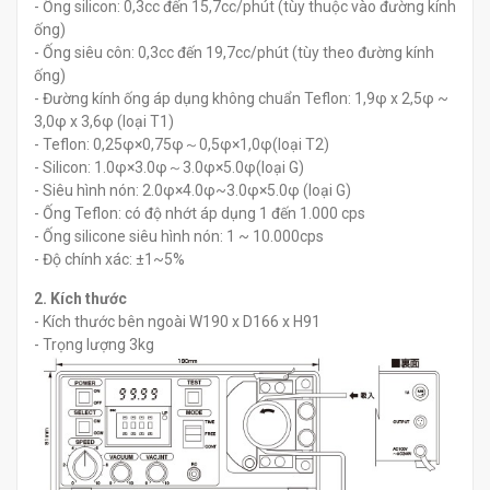
- Ống silicon: 0,3cc đến 15,7cc/phút (tùy thuộc vào đường kính
ống)
- Ống siêu côn: 0,3cc đến 19,7cc/phút (tùy theo đường kính
ống)
- Đường kính ống áp dụng không chuẩn Teflon: 1,9φ x 2,5φ ~
3,0φ x 3,6φ (loại T1)
- Teflon: 0,25φ×0,75φ～0,5φ×1,0φ(loại T2)
- Silicon: 1.0φ×3.0φ～3.0φ×5.0φ(loại G)
- Siêu hình nón: 2.0φ×4.0φ~3.0φ×5.0φ (loại G)
- Ống Teflon: có độ nhớt áp dụng 1 đến 1.000 cps
- Ống silicone siêu hình nón: 1 ~ 10.000cps
- Độ chính xác: ±1~5%
2. Kích thước
- Kích thước bên ngoài W190 x D166 x H91
- Trọng lượng 3kg