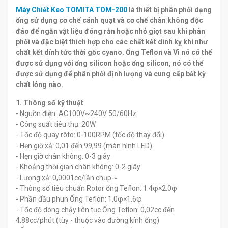
đ
0
Máy Chiết Keo TOMITA TOM-200
là thiết bị phân phối dạng
ống sử dụng cơ chế cánh quạt và cơ chế chân không độc
đáo để ngăn vật liệu đóng rắn hoặc nhỏ giọt sau khi phân
phối và đặc biệt thích hợp cho các chất kết dính kỵ khí như
chất kết dính tức thời gốc cyano. Ống Teflon và Vì nó có thể
được sử dụng với ống silicon hoặc ống silicon, nó có thể
được sử dụng để phân phối định lượng và cung cấp bất kỳ
chất lỏng nào.
1. Thông số kỹ thuật
- Nguồn điện: AC100V~240V 50/60Hz
- Công suất tiêu thụ: 20W
- Tốc độ quay rôto: 0-100RPM (tốc độ thay đổi)
- Hẹn giờ xả: 0,01 đến 99,99 (màn hình LED)
- Hẹn giờ chân không: 0-3 giây
- Khoảng thời gian chân không: 0-2 giây
- Lượng xả: 0,0001cc/lần chụp～
- Thông số tiêu chuẩn Rotor ống Teflon: 1.4φ×2.0φ
- Phần đầu phun Ống Teflon: 1.0φ×1.6φ
- Tốc độ dòng chảy liên tục Ống Teflon: 0,02cc đến
4,88cc/phút (tùy - thuộc vào đường kính ống)