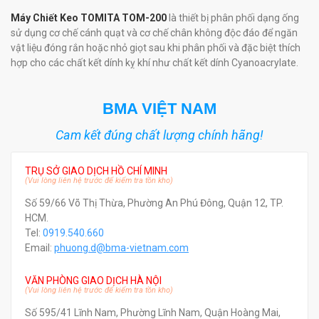
Máy Chiết Keo TOMITA TOM-200
là thiết bị phân phối dạng ống
sử dụng cơ chế cánh quạt và cơ chế chân không độc đáo để ngăn
vật liệu đóng rắn hoặc nhỏ giọt sau khi phân phối và đặc biệt thích
hợp cho các chất kết dính kỵ khí như chất kết dính Cyanoacrylate.
BMA VIỆT NAM
Cam kết đúng chất lượng chính hãng!
TRỤ SỞ GIAO DỊCH HỒ CHÍ MINH
(Vui lòng liên hệ trước để kiểm tra tồn kho)
Số 59/66 Võ Thị Thừa, Phường An Phú Đông, Quận 12, TP.
HCM.
Tel:
0919.540.660
Email:
phuong.d@bma-vietnam.com
VĂN PHÒNG GIAO DỊCH HÀ NỘI
(Vui lòng liên hệ trước để kiểm tra tồn kho)
Số 595/41 Lĩnh Nam, Phường Lĩnh Nam, Quận Hoàng Mai,