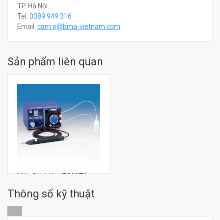
TP. Hà Nội.
Tel:
0389.949.316
Email:
c
am.p@bma-vietnam.com
Sản phẩm liên quan
Máy Chiết Keo TOMITA
TOM-1000
Thông số kỹ thuật