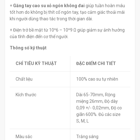
+
Găng tay cao su xỏ ngón không đai
giúp tuần hoàn máu
tốt hơn do không bị thít cổ ngón tay, tạo cảm giác thoải mái
khi người dùng thao tác trong thời gian dài.
+ Điện trở bề mặt từ 10^6 – 10^9 Ω giúp giảm sự ảnh hưởng
của tĩnh điện đến cơ thể người.
Thông số kỹ thuật
CHỈ TIÊU KỸ THUẬT
ĐẶC ĐIỂM CHI TIẾT
Chất liệu
100% cao su tự nhiên
Kích thước
Dài 65-70mm, Rộng
miệng 26mm, Độ dày
0,09 +/- 0,02mm, Độ co
giãn 600%. Đủ các size
S, M, L
Màu sắc
Trắng sáng