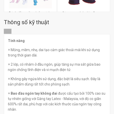
Bộ áo liền quần chống tĩnh
Găng tay cách điện Snap-
điện
on Tech-EV S
Thông số kỹ thuật
SKGLOVELRS
đ
đ
0
0
Tính năng
+ Mỏng, mềm, nhẹ, dai tạo cảm giác thoải mái khi sử dụng
trong thời gian dài.
+ 2 lớp, có nhám ở đầu ngón, giúp tăng sự ma sát giữa bao
ngón chống tĩnh điện và vi mạch điện tử.
+ Không gây ngứa khi sử dụng, đặc biệt là siêu sạch. Đây là
sản phẩm dùng rất tốt cho phòng sạch.
+
Bao đầu ngón tay không đai
được cấu tạo bởi 100% cao su
tự nhiên giống với Găng tay Latex - Malaysia, với độ co giãn
600% rất dai, phù hợp với các kích thước của ngón tay công
nhân.