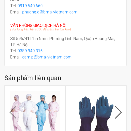
Tel:
0919.540.660
Email:
phuong.d@bma-vietnam.com
VĂN PHÒNG GIAO DỊCH HÀ NỘI
(Vui lòng liên hệ trước để kiểm tra tồn kho)
Số 595/41 Lĩnh Nam, Phường Lĩnh Nam, Quận Hoàng Mai,
TP. Hà Nội.
Tel:
0389.949.316
Email:
c
am.p@bma-vietnam.com
Sản phẩm liên quan