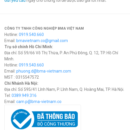
Gửi yêu cầu
ngay cho chúng tôi để được báo giá tốt nhất.
CÔNG TY TNHH CÔNG NGHIỆP BMA VIỆT NAM
Hotline:
0919.540.660
Email:
bmavietnam.co@gmail.com
Trụ sở chính Hồ Chí Minh:
Địa chỉ: Số 59/66 Võ Thị Thừa, P. An Phú Đông, Q. 12, TP. Hồ Chí
Minh.
Hotline:
0919.540.660
Email:
phuong.d@bma-vietnam.com
MST : 0315547572
Chi Nhánh Hà Nội:
Địa chỉ: Số 595/41 Lĩnh Nam, P. Lĩnh Nam, Q. Hoàng Mai, TP. Hà Nội.
Tel:
0389.949.316
Email:
c
am.p@bma-vietnam.co