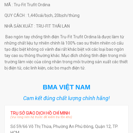
MÃ
: Tru-Fit Trufit Ordina
QUY CÁCH
: 1,440cái/bịch, 20bịch/thùng
NHÀ SẢN XUẤT
: TRU-FIT THÁI LAN
Bao ngón tay chống tĩnh điện Tru-Fit Trufit Ordina là được làm từ
những chất liệu tự nhiên chính là 100% cao su thiên nhiên có cấu
tạo đặc biệt không có vành đai rất khác biệt với các loại bao ngón
tay cao su thông thường khác. Mục đích chống tĩnh điện trong môi
trường làm việc của công nhân trong môi trường sản xuất các thiết
bị điện tử, các linh kiện, các bo mạch điện tử.
BMA VIỆT NAM
Cam kết đúng chất lượng chính hãng!
TRỤ SỞ GIAO DỊCH HỒ CHÍ MINH
(Vui lòng liên hệ trước để kiểm tra tồn kho)
Số 59/66 Võ Thị Thừa, Phường An Phú Đông, Quận 12, TP.
HCM.