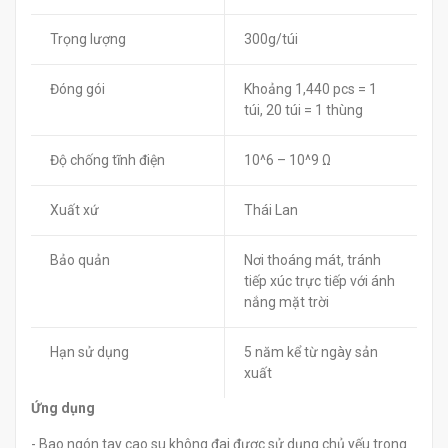
Trọng lượng
300g/túi
Đóng gói
Khoảng 1,440 pcs = 1
túi, 20 túi = 1 thùng
Độ chống tĩnh điện
10^6 – 10^9 Ω
Xuất xứ
Thái Lan
Bảo quản
Nơi thoáng mát, tránh
tiếp xúc trực tiếp với ánh
nắng mặt trời
Hạn sử dụng
5 năm kể từ ngày sản
xuất
Ứng dụng
- Bao ngón tay cao su không đai được sử dụng chủ yếu trong