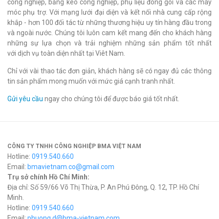
công nghiệp, băng keo công nghiệp, phụ liệu đóng gói và các máy
móc phụ trợ. Với mạng lưới đại diện và kết nối nhà cung cấp rộng
khắp - hơn 100 đối tác từ những thương hiệu uy tín hàng đầu trong
và ngoài nước. Chúng tôi luôn cam kết mang đến cho khách hàng
những sự lựa chọn và trải nghiệm những sản phẩm tốt nhất
với dịch vụ toàn diện nhất tại Viêt Nam.
Chỉ với vài thao tác đơn giản, khách hàng sẽ có ngay đủ các thông
tin sản phẩm mong muốn với mức giá cạnh tranh nhất.
Gửi yêu cầu
ngay cho chúng tôi để được báo giá tốt nhất.
CÔNG TY TNHH CÔNG NGHIỆP BMA VIỆT NAM
Hotline:
0919.540.660
Email:
bmavietnam.co@gmail.com
Trụ sở chính Hồ Chí Minh:
Địa chỉ: Số 59/66 Võ Thị Thừa, P. An Phú Đông, Q. 12, TP. Hồ Chí
Minh.
Hotline:
0919.540.660
Email:
phuong.d@bma-vietnam.com