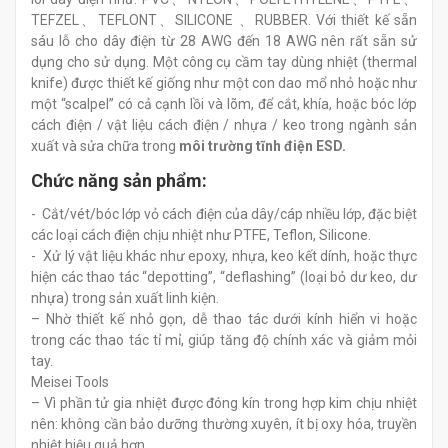
TEFZEL、TEFLONT、SILICONE 、RUBBER. Với thiết kế sẵn
sáu lỗ cho dây điện từ 28 AWG đến 18 AWG nên rất sẵn sử
dụng cho sử dụng. Một công cụ cầm tay dùng nhiệt (thermal
knife) được thiết kế giống như một con dao mổ nhỏ hoặc như
một “scalpel” có cả cạnh lồi và lõm, để cắt, khía, hoặc bóc lớp
cách điện / vật liệu cách điện / nhựa / keo trong ngành sản
xuất và sửa chữa trong
môi trường tĩnh điện ESD.
Chức năng sản phẩm:
- Cắt/vét/bóc lớp vỏ cách điện của dây/cáp nhiều lớp, đặc biệt
các loại cách điện chịu nhiệt như PTFE, Teflon, Silicone.
- Xử lý vật liệu khác như epoxy, nhựa, keo kết dính, hoặc thực
hiện các thao tác “depotting”, “deflashing” (loại bỏ dư keo, dư
nhựa) trong sản xuất linh kiện.
– Nhờ thiết kế nhỏ gọn, dễ thao tác dưới kính hiển vi hoặc
trong các thao tác tỉ mỉ, giúp tăng độ chính xác và giảm mỏi
tay.
Meisei Tools
– Vì phần tử gia nhiệt được đóng kín trong hợp kim chịu nhiệt
nên: không cần bảo dưỡng thường xuyên, ít bị oxy hóa, truyền
nhiệt hiệu quả hơn.