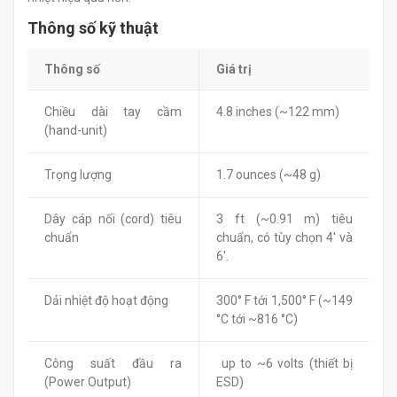
Thông số kỹ thuật
Thông số
Giá trị
Chiều dài tay cầm
4.8 inches (~122 mm)
(hand-unit)
Trọng lượng
1.7 ounces (~48 g)
Dây cáp nối (cord) tiêu
3 ft (~0.91 m) tiêu
chuẩn
chuẩn, có tùy chọn 4′ và
6′.
Dải nhiệt độ hoạt động
300° F tới 1,500° F (~149
°C tới ~816 °C)
Công suất đầu ra
up to ~6 volts (thiết bị
(Power Output)
ESD)