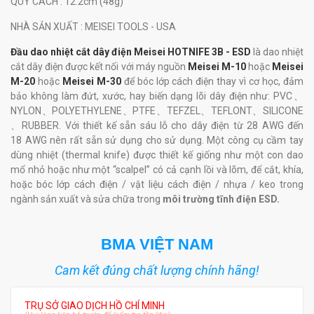
QUY CÁCH
: 12.2cm (48g)
NHÀ SẢN XUẤT
: MEISEI TOOLS - USA
Đầu dao nhiệt cắt dây điện Meisei HOTNIFE 3B - ESD
là dao nhiệt
cắt dây điện được kết nối với máy nguồn
Meisei M-10
hoặc
Meisei
M-20
hoặc
Meisei M-30
để bóc lớp cách điện thay vì cơ học, đảm
bảo không làm đứt, xước, hay biến dạng lõi dây điện như: PVC、
NYLON、POLYETHYLENE、PTFE、TEFZEL、TEFLONT、SILICONE
、RUBBER. Với thiết kế sẵn sáu lỗ cho dây điện từ 28 AWG đến
18 AWG nên rất sẵn sử dụng cho sử dụng. Một công cụ cầm tay
dùng nhiệt (thermal knife) được thiết kế giống như một con dao
mổ nhỏ hoặc như một “scalpel” có cả cạnh lồi và lõm, để cắt, khía,
hoặc bóc lớp cách điện / vật liệu cách điện / nhựa / keo trong
ngành sản xuất và sửa chữa trong
môi trường tĩnh điện ESD.
BMA VIỆT NAM
Cam kết đúng chất lượng chính hãng!
TRỤ SỞ GIAO DỊCH HỒ CHÍ MINH