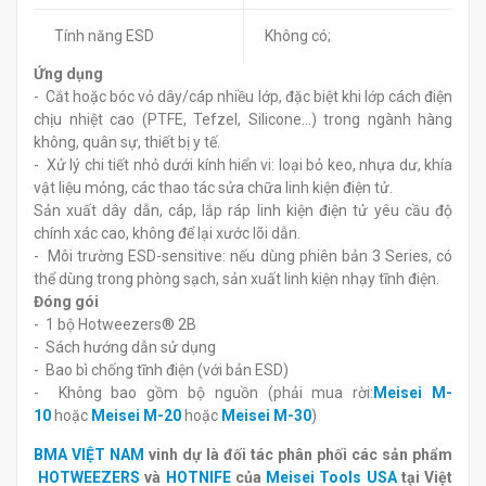
Tính năng ESD
Không có;
Ứng dụng
- Cắt hoặc bóc vỏ dây/cáp nhiều lớp, đặc biệt khi lớp cách điện
chịu nhiệt cao (PTFE, Tefzel, Silicone…) trong ngành hàng
không, quân sự, thiết bị y tế.
- Xử lý chi tiết nhỏ dưới kính hiển vi: loại bỏ keo, nhựa dư, khía
vật liệu mỏng, các thao tác sửa chữa linh kiện điện tử.
Sản xuất dây dẫn, cáp, lắp ráp linh kiện điện tử yêu cầu độ
chính xác cao, không để lại xước lõi dẫn.
- Môi trường ESD-sensitive: nếu dùng phiên bản 3 Series, có
thể dùng trong phòng sạch, sản xuất linh kiện nhạy tĩnh điện.
Đóng gói
- 1 bộ Hotweezers® 2B
- Sách hướng dẫn sử dụng
- Bao bì chống tĩnh điện (với bản ESD)
- Không bao gồm bộ nguồn (phải mua rời:
Meisei M-
10
hoặc
Meisei M-20
hoặc
Meisei M-30
)
BMA VIỆT NAM
vinh dự là đối tác phân phối các sản phẩm
HOTWEEZERS
và
HOTNIFE
của
Meisei Tools USA
tại Việt