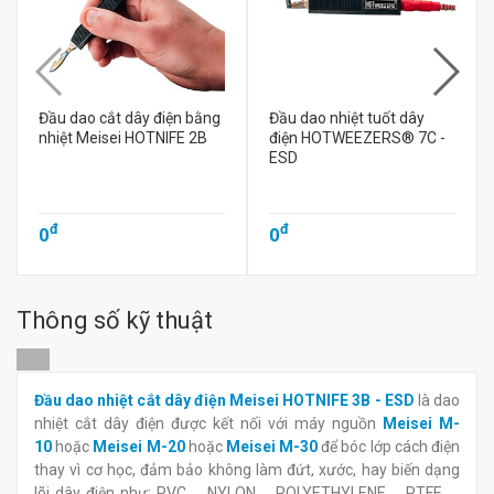
Đầu dao cắt dây điện bằng
Đầu dao nhiệt tuốt dây
nhiệt Meisei HOTNIFE 2B
điện HOTWEEZERS® 7C -
ESD
đ
đ
0
0
Thông số kỹ thuật
Đầu dao nhiệt cắt dây điện Meisei HOTNIFE 3B - ESD
là dao
nhiệt cắt dây điện được kết nối với máy nguồn
Meisei M-
10
hoặc
Meisei M-20
hoặc
Meisei M-30
để bóc lớp cách điện
thay vì cơ học, đảm bảo không làm đứt, xước, hay biến dạng
lõi dây điện như: PVC、NYLON、POLYETHYLENE、PTFE、