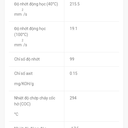
Độ nhớt động học (40°C)
215.5
2
mm
/s
Độ nhớt động học
19.1
(100°C)
2
mm
/s
Chỉ số độ nhớt
99
Chỉ số axit
0.15
mg/KOH/g
Nhiệt độ chớp cháy cốc
294
hở (COC)
°C