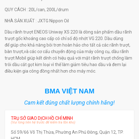
QUY CÁCH
: 20L/can, 200L/drum
NHÀ SẢN XUẤT
: JXTG Nippon Oil
Dầu rãnh trượt ENEOS Uniway XS 220 là dòng sản phẩm dầu rãnh
trượt gốc khoáng cao cấp có chỉ số độ nhớt VG 220. Dầu dùng
để giúp cho khả năng bôi trơn hoàn hảo cho tất cả các rãnh trượt,
bàn trượt,và các cơ cấu chuyển động của máy công cụ, dầu rãnh
trượt Mobil giúp kết dính có hiệu quả với mặt rãnh trượt chống làm
trôi dầu cắt gọt kim loại vì thế làm giảm tiêu hao dầu và đem lại
điều kiện gia công đồng nhất hơn cho máy móc.
BMA VIỆT NAM
Cam kết đúng chất lượng chính hãng!
TRỤ SỞ GIAO DỊCH HỒ CHÍ MINH
(Vui lòng liên hệ trước để kiểm tra tồn kho)
Số 59/66 Võ Thị Thừa, Phường An Phú Đông, Quận 12, TP.
HCM.