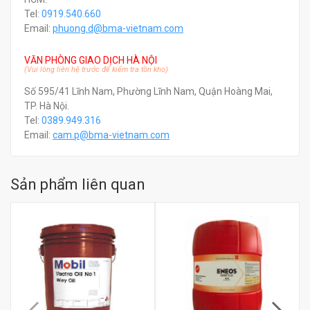
Tel:
0919.540.660
Email:
phuong.d@bma-vietnam.com
VĂN PHÒNG GIAO DỊCH HÀ NỘI
(Vui lòng liên hệ trước để kiểm tra tồn kho)
Số 595/41 Lĩnh Nam, Phường Lĩnh Nam, Quận Hoàng Mai,
TP. Hà Nội.
Tel:
0389.949.316
Email:
c
am.p@bma-vietnam.com
Sản phẩm liên quan