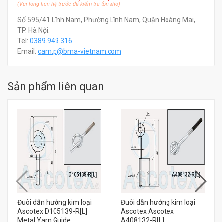
(Vui lòng liên hệ trước để kiểm tra tồn kho)
Số 595/41 Lĩnh Nam, Phường Lĩnh Nam, Quận Hoàng Mai,
TP. Hà Nội.
Tel:
0389.949.316
Email:
c
am.p@bma-vietnam.com
Sản phẩm liên quan
Đuôi dẫn hướng kim loại
Đuôi dẫn hướng kim loại
Ascotex D105139-R[L]
Ascotex Ascotex
Metal Yarn Guide
A408132-R[L]