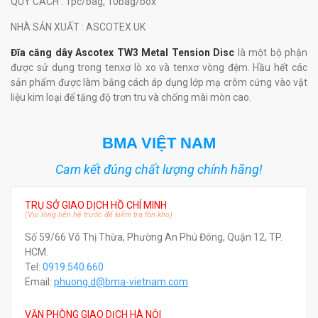
QUY CÁCH
: 1pc/bag, 10bag/box
NHÀ SẢN XUẤT
: ASCOTEX UK
Đĩa căng dây Ascotex TW3 Metal Tension Disc
là một bộ phận
được sử dụng trong tenxơ lò xo và tenxơ vòng đệm. Hầu hết các
sản phẩm được làm bằng cách áp dụng lớp mạ crôm cứng vào vật
liệu kim loại để tăng độ trơn tru và chống mài mòn cao.
BMA VIỆT NAM
Cam kết đúng chất lượng chính hãng!
TRỤ SỞ GIAO DỊCH HỒ CHÍ MINH
(Vui lòng liên hệ trước để kiểm tra tồn kho)
Số 59/66 Võ Thị Thừa, Phường An Phú Đông, Quận 12, TP.
HCM.
Tel:
0919.540.660
Email:
phuong.d@bma-vietnam.com
VĂN PHÒNG GIAO DỊCH HÀ NỘI