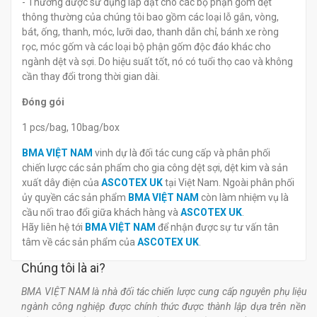
- Thường được sử dụng lắp đặt cho các bộ phận gốm dệt
thông thường của chúng tôi bao gồm các loại lỗ gắn, vòng,
bát, ống, thanh, móc, lưỡi dao, thanh dẫn chỉ, bánh xe ròng
rọc, móc gốm và các loại bộ phận gốm độc đáo khác cho
ngành dệt và sợi. Do hiệu suất tốt, nó có tuổi thọ cao và không
cần thay đổi trong thời gian dài.
Đóng gói
1 pcs/bag, 10bag/box
BMA VIỆT NAM
vinh dự là đối tác cung cấp và phân phối
chiến lược các sản phẩm cho gia công dệt sợi, dệt kim và sản
xuất dây điện của
ASCOTEX UK
tại Việt Nam. Ngoài phân phối
ủy quyền các sản phẩm
BMA VIỆT NAM
còn làm nhiệm vụ là
cầu nối trao đổi giữa khách hàng và
ASCOTEX UK
.
Hãy liên hệ tới
BMA VIỆT NAM
để nhận được sự tư vấn tân
tâm về các sản phẩm của
ASCOTEX UK
.
Chúng tôi là ai?
BMA VIỆT NAM là nhà đối tác chiến lược cung cấp nguyên phụ liệu
ngành công nghiệp được chính thức được thành lập dựa trên nền