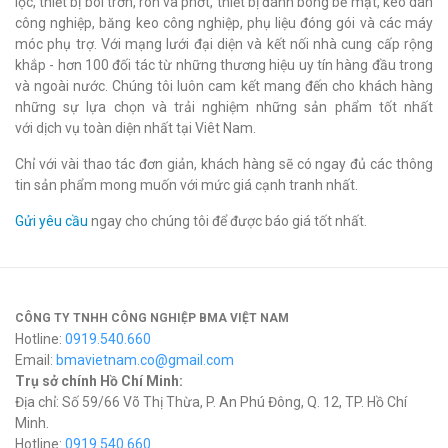
lọc, thiết bị bôi trơn, ron và phớt, thiết bị đánh bóng bề mặt, keo dán
công nghiệp, băng keo công nghiệp, phụ liệu đóng gói và các máy
móc phụ trợ. Với mạng lưới đại diện và kết nối nhà cung cấp rộng
khắp - hơn 100 đối tác từ những thương hiệu uy tín hàng đầu trong
và ngoài nước. Chúng tôi luôn cam kết mang đến cho khách hàng
những sự lựa chọn và trải nghiệm những sản phẩm tốt nhất
với dịch vụ toàn diện nhất tại Viêt Nam.
Chỉ với vài thao tác đơn giản, khách hàng sẽ có ngay đủ các thông
tin sản phẩm mong muốn với mức giá cạnh tranh nhất.
Gửi yêu cầu
ngay cho chúng tôi để được báo giá tốt nhất.
CÔNG TY TNHH CÔNG NGHIỆP BMA VIỆT NAM
Hotline:
0919.540.660
Email:
bmavietnam.co@gmail.com
Trụ sở chính Hồ Chí Minh:
Địa chỉ: Số 59/66 Võ Thị Thừa, P. An Phú Đông, Q. 12, TP. Hồ Chí
Minh.
Hotline:
0919.540.660