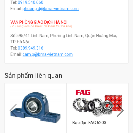
Tel:
0919.540.660
Email:
phuong.d@bma-vietnam.com
VĂN PHÒNG GIAO DỊCH HÀ NỘI
(Vui lòng liên hệ trước để kiểm tra tồn kho)
Số 595/41 Lĩnh Nam, Phường Lĩnh Nam, Quận Hoàng Mai,
TP. Hà Nội.
Tel:
0389.949.316
Email:
c
am.p@bma-vietnam.com
Sản phẩm liên quan
Bạc đạn FAG 6203