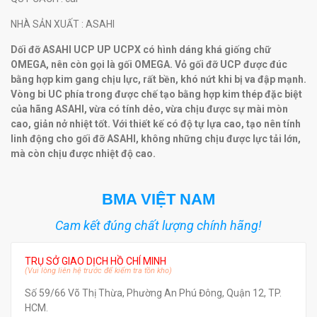
NHÀ SẢN XUẤT
: ASAHI
Dối đỡ ASAHI UCP UP UCPX
có hình dáng khá giống chữ
OMEGA, nên còn gọi là gối OMEGA. Vỏ gối đỡ UCP được đúc
bằng hợp kim gang chịu lực, rất bền, khó nứt khi bị va đập mạnh.
Vòng bi UC phía trong được chế tạo bằng hợp kim thép đặc biệt
của hãng ASAHI, vừa có tính dẻo, vừa chịu được sự mài mòn
cao, giản nở nhiệt tốt. Với thiết kế có độ tự lựa cao, tạo nên tính
linh động cho
gối đỡ ASAHI
, không những chịu được lực tải lớn,
mà còn chịu được nhiệt độ cao.
BMA VIỆT NAM
Cam kết đúng chất lượng chính hãng!
TRỤ SỞ GIAO DỊCH HỒ CHÍ MINH
(Vui lòng liên hệ trước để kiểm tra tồn kho)
Số 59/66 Võ Thị Thừa, Phường An Phú Đông, Quận 12, TP.
HCM.