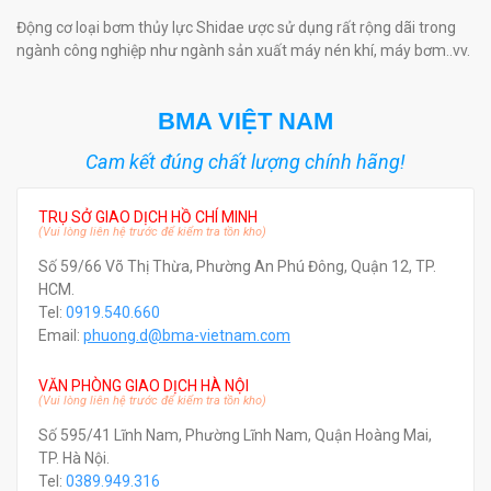
Động cơ loại bơm thủy lực Shidae ược sử dụng rất rộng dãi trong
ngành công nghiệp như ngành sản xuất máy nén khí, máy bơm..vv.
BMA VIỆT NAM
Cam kết đúng chất lượng chính hãng!
TRỤ SỞ GIAO DỊCH HỒ CHÍ MINH
(Vui lòng liên hệ trước để kiểm tra tồn kho)
Số 59/66 Võ Thị Thừa, Phường An Phú Đông, Quận 12, TP.
HCM.
Tel:
0919.540.660
Email:
phuong.d@bma-vietnam.com
VĂN PHÒNG GIAO DỊCH HÀ NỘI
(Vui lòng liên hệ trước để kiểm tra tồn kho)
Số 595/41 Lĩnh Nam, Phường Lĩnh Nam, Quận Hoàng Mai,
TP. Hà Nội.
Tel:
0389.949.316