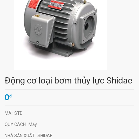
Động cơ loại bơm thủy lực Shidae
0
đ
MÃ
: STD
QUY CÁCH
: Máy
NHÀ SẢN XUẤT
: SHIDAE