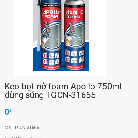
Keo bọt nở foam Apollo 750ml
dùng súng TGCN-31665
0
đ
MÃ
: TGCN-31665