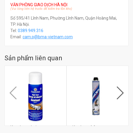
VĂN PHÒNG GIAO DỊCH HÀ NỘI
(Vui lòng liên hệ trước để kiểm tra tồn kho)
Số 595/41 Lĩnh Nam, Phường Lĩnh Nam, Quận Hoàng Mai,
TP. Hà Nội.
Tel:
0389.949.316
Email:
c
am.p@bma-vietnam.com
Sản phẩm liên quan
Keo dạng chai xịt
Keo bọt nở foam
Permatex 80064 High tack
Magicseal 750ml dùng