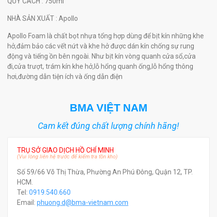
QUY CÁCH
: 750ml
NHÀ SẢN XUẤT
: Apollo
Apollo Foam là chất bọt nhựa tổng hợp dùng để bịt kín những khe
hở,đảm bảo các vết nứt và khe hở được dán kín chống sự rung
động và tiếng ồn bên ngoài. Như bịt kín vòng quanh cửa sổ,cửa
đi,cửa trượt, trám kín khe hở,lỗ hổng quanh ống,lỗ hổng thông
hơi,đường dẫn tiện ích và ống dẫn điện
BMA VIỆT NAM
Cam kết đúng chất lượng chính hãng!
TRỤ SỞ GIAO DỊCH HỒ CHÍ MINH
(Vui lòng liên hệ trước để kiểm tra tồn kho)
Số 59/66 Võ Thị Thừa, Phường An Phú Đông, Quận 12, TP.
HCM.
Tel:
0919.540.660
Email:
phuong.d@bma-vietnam.com