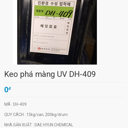
Keo phá màng UV DH-409
0
đ
MÃ
: DH-409
QUY CÁCH
: 15kg/can, 200kg/drum
NHÀ SẢN XUẤT
: DAE HYUN CHEMICAL