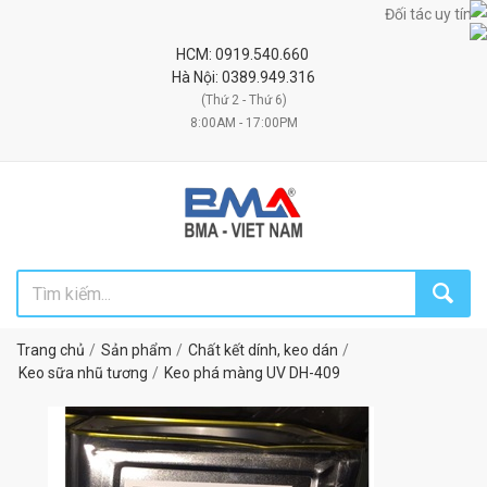
Đối tác uy tín chiế
HCM: 0919.540.660
Hà Nội: 0389.949.316
(Thứ 2 - Thứ 6)
8:00AM - 17:00PM
Trang chủ
Sản phẩm
Chất kết dính, keo dán
Keo sữa nhũ tương
Keo phá màng UV DH-409