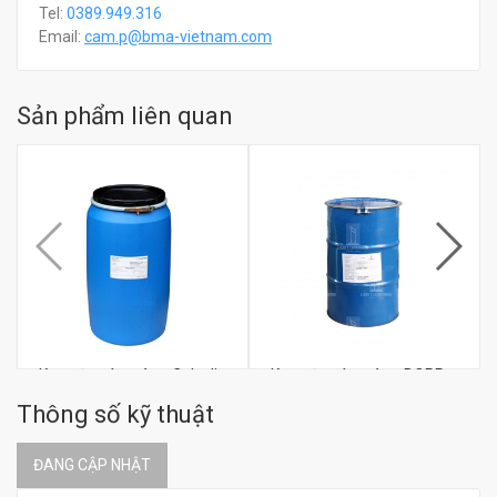
Tel:
0389.949.316
Email:
c
am.p@bma-vietnam.com
Sản phẩm liên quan
Keo sữa cán màng Celvolit
Keo sữa cán màng BOPP,
1498
PE Celvolit 1488
Thông số kỹ thuật
ĐANG CẬP NHẬT
đ
đ
0
0