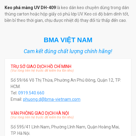
Keo phá màng UV DH-409
là keo dán keo chuyên dùng trong dán
thùng carton hoặc hộp giấy có phủ lớp UV. Keo có độ bám dính tốt,
bền bỉ theo thời gian, chịu được nhiệt độ thay đổi từ thấp đến cao.
BMA VIỆT NAM
Cam kết đúng chất lượng chính hãng!
TRỤ SỞ GIAO DỊCH HỒ CHÍ MINH
(Vui lòng liên hệ trước để kiểm tra tồn kho)
Số 59/66 Võ Thị Thừa, Phường An Phú Đông, Quận 12, TP.
HCM.
Tel:
0919.540.660
Email:
phuong.d@bma-vietnam.com
VĂN PHÒNG GIAO DỊCH HÀ NỘI
(Vui lòng liên hệ trước để kiểm tra tồn kho)
Số 595/41 Lĩnh Nam, Phường Lĩnh Nam, Quận Hoàng Mai,
TP. Hà Nội.