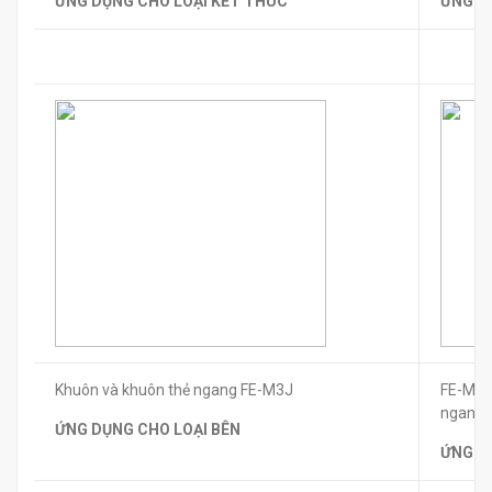
ỨNG DỤNG CHO LOẠI KẾT THÚC
ỨNG D
Khuôn và khuôn thẻ ngang FE-M3J
FE-M5S
ngang
ỨNG DỤNG CHO LOẠI BÊN
ỨNG D