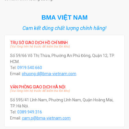
BMA VIỆT NAM
Cam kết đúng chất lượng chính hãng!
TRỤ SỞ GIAO DỊCH HỒ CHÍ MINH
(Vui lòng liên hệ trước để kiểm tra tồn kho)
Số 59/66 Võ Thị Thừa, Phường An Phú Đông, Quận 12, TP.
HCM.
Tel:
0919.540.660
Email:
phuong.d@bma-vietnam.com
VĂN PHÒNG GIAO DỊCH HÀ NỘI
(Vui lòng liên hệ trước để kiểm tra tồn kho)
Số 595/41 Lĩnh Nam, Phường Lĩnh Nam, Quận Hoàng Mai,
TP. Hà Nội.
Tel:
0389.949.316
Email:
c
am.p@bma-vietnam.com