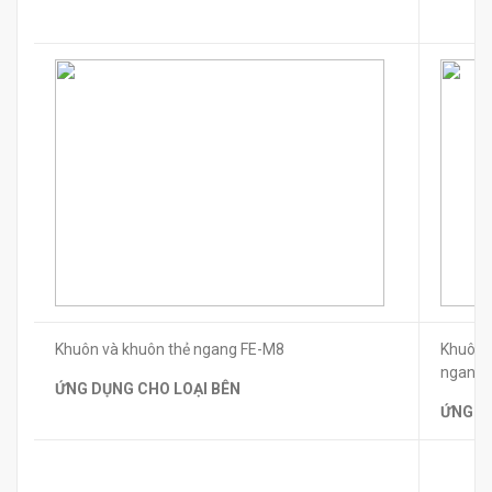
Khuôn và khuôn thẻ ngang FE-M8
Khuôn 
ngang
ỨNG DỤNG CHO LOẠI BÊN
ỨNG D