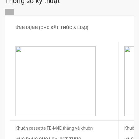
Thông số kỹ thuật
ỨNG DỤNG (CHO KẾT THÚC & LOẠI)
Khuôn cassette FE-M4E thẳng và khuôn
Khuôn 