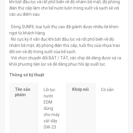
khi bắt đầu lọc và rất phổ biến về độ nhám bề mặt, độ phóng
điện thứ cấp làm cho bể nước luôn trong suốt và sạch sẽ với
các ưu điểm sau:
· Dòng SUNFIL loại tuổi thọ cao đã giành được nhiều lời khen
ngợi từ khách hàng.
· Nó cực kỳ ít vẩn đục khi bắt đầu lọc và rất phổ biến về độ
nhám bề mặt, độ phóng điện thứ cấp, tuổi thọ của nhựa trao
đổi ion và độ trong suốt của bể sạch.
· Với chức chuyển đổi BẬT / TẮT, các chip dễ dàng được xả ra
khỏi phương tiện lọc và dễ dàng phục hồi áp suất lọc.
Thông số kỹ thuật
Tên sản
Khớp nối
Lõi lọc
Có sẵn
phẩm
nước
EDM
dùng
cho máy
cắt dây
SW-23