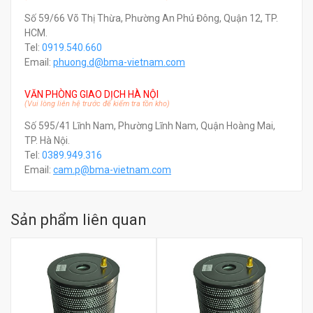
Số 59/66 Võ Thị Thừa, Phường An Phú Đông, Quận 12, TP.
HCM.
Tel:
0919.540.660
Email:
phuong.d@bma-vietnam.com
VĂN PHÒNG GIAO DỊCH HÀ NỘI
(Vui lòng liên hệ trước để kiểm tra tồn kho)
Số 595/41 Lĩnh Nam, Phường Lĩnh Nam, Quận Hoàng Mai,
TP. Hà Nội.
Tel:
0389.949.316
Email:
c
am.p@bma-vietnam.com
Sản phẩm liên quan