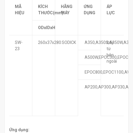
MÃ
KÍCH
HÃNG
ỨNG
ÁP
HIỆU
THƯỚC(mm)
MÁY
DỤNG
LỰC
ODxIDxH
SW-
260x37x280
SODICK
A350,A350S,A350W,A35
Đẩy
23
từ
bên
A500W,EPOC300,EPOC50
ngoài
EPOC800,EPOC1100,AW3
AP200,AP300,AP330,AP
Ứng dụng: