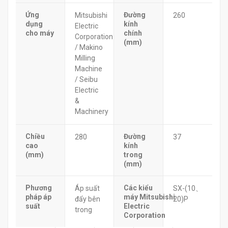
Ứng
Đường
Mitsubishi
260
dụng
kính
Electric
cho máy
chính
Corporation
(mm)
/ Makino
Milling
Machine
/ Seibu
Electric
&
Machinery
Chiều
Đường
280
37
cao
kính
(mm)
trong
(mm)
Phương
Các kiểu
Áp suất
SX-(10、
pháp áp
máy Mitsubishi
đẩy bên
20)P
suất
Electric
trong
Corporation