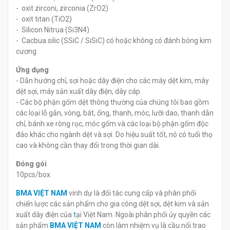
- oxit zirconi, zirconia (ZrO2)
- oxit titan (TiO2)
- Silicon Nitrua (Si3N4)
- Cacbua silic (SSiC / SiSiC) có hoặc không có đánh bóng kim
cương
Ứng dụng
- Dẫn hướng chỉ, sợi hoặc dây điện cho các máy dệt kim, máy
dệt sợi, máy sản xuất dây điện, dây cáp.
- Các bộ phận gốm dệt thông thường của chúng tôi bao gồm
các loại lỗ gắn, vòng, bát, ống, thanh, móc, lưỡi dao, thanh dẫn
chỉ, bánh xe ròng rọc, móc gốm và các loại bộ phận gốm độc
đáo khác cho ngành dệt và sợi. Do hiệu suất tốt, nó có tuổi thọ
cao và không cần thay đổi trong thời gian dài.
Đóng gói
10pcs/box
BMA VIỆT NAM
vinh dự là đối tác cung cấp và phân phối
chiến lược các sản phẩm cho gia công dệt sợi, dệt kim và sản
xuất dây điện của
t
ại Việt Nam. Ngoài phân phối ủy quyền các
sản phẩm
BMA VIỆT NAM
còn làm nhiệm vụ là cầu nối trao