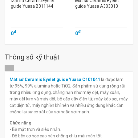
Mắt sứ Ceramic Eyelet
Mắt sứ Ceramic Eyelet
guide Yuasa B311144
guide Yuasa A303013
đ
đ
0
0
Thông số kỹ thuật
Mắt sứ Ceramic Eyelet guide Yuasa C101041
là được làm
từ 95%, 99% alumina hoặc TiO2. Sản phẩm sử dụng rộng rãi
trong nhiều ứng dụng, chẳng hạn như máy dệt, máy xoắn,
máy dệt kim và máy dệt, bộ cấp dây điện tử, máy kéo sợi, máy
cắt điện tử, máy nghiền khí nén và nhiều ứng dụng khác cần
chống lại sự cọ xát của sợi hoặc sợi mạnh.
Chức năng
- Bề mặt trơn và siêu nhẵn.
- Độ bền cơ học cao nên chống chịu mài mòn tốt.