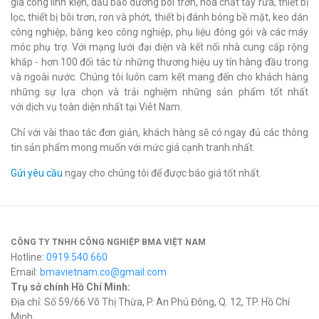
gia công linh kiện, dầu bảo dưỡng bôi trơn, hóa chất tẩy rửa, thiết bị
lọc, thiết bị bôi trơn, ron và phớt, thiết bị đánh bóng bề mặt, keo dán
công nghiệp, băng keo công nghiệp, phụ liệu đóng gói và các máy
móc phụ trợ. Với mạng lưới đại diện và kết nối nhà cung cấp rộng
khắp - hơn 100 đối tác từ những thương hiệu uy tín hàng đầu trong
và ngoài nước. Chúng tôi luôn cam kết mang đến cho khách hàng
những sự lựa chọn và trải nghiệm những sản phẩm tốt nhất
với dịch vụ toàn diện nhất tại Viêt Nam.
Chỉ với vài thao tác đơn giản, khách hàng sẽ có ngay đủ các thông
tin sản phẩm mong muốn với mức giá cạnh tranh nhất.
Gửi yêu cầu
ngay cho chúng tôi để được báo giá tốt nhất.
CÔNG TY TNHH CÔNG NGHIỆP BMA VIỆT NAM
Hotline:
0919.540.660
Email:
bmavietnam.co@gmail.com
Trụ sở chính Hồ Chí Minh:
Địa chỉ: Số 59/66 Võ Thị Thừa, P. An Phú Đông, Q. 12, TP. Hồ Chí
Minh.