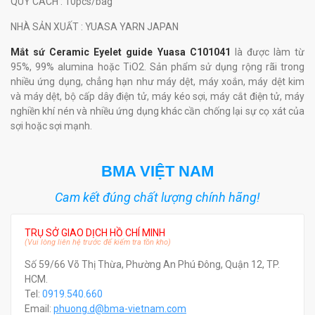
QUY CÁCH
: 10pcs/bag
NHÀ SẢN XUẤT
: YUASA YARN JAPAN
Mắt sứ Ceramic Eyelet guide Yuasa C101041
là được làm từ
95%, 99% alumina hoặc TiO2. Sản phẩm sử dụng rộng rãi trong
nhiều ứng dụng, chẳng hạn như máy dệt, máy xoắn, máy dệt kim
và máy dệt, bộ cấp dây điện tử, máy kéo sợi, máy cắt điện tử, máy
nghiền khí nén và nhiều ứng dụng khác cần chống lại sự cọ xát của
sợi hoặc sợi mạnh.
BMA VIỆT NAM
Cam kết đúng chất lượng chính hãng!
TRỤ SỞ GIAO DỊCH HỒ CHÍ MINH
(Vui lòng liên hệ trước để kiểm tra tồn kho)
Số 59/66 Võ Thị Thừa, Phường An Phú Đông, Quận 12, TP.
HCM.
Tel:
0919.540.660
Email:
phuong.d@bma-vietnam.com