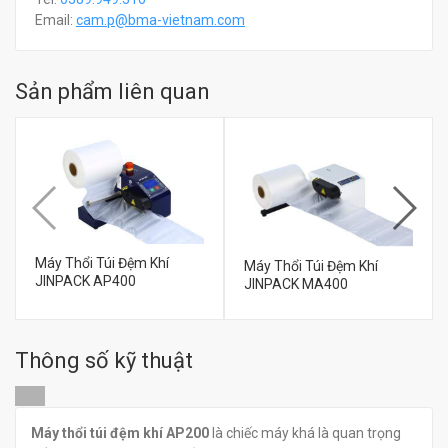
Email:
c
am.p@bma-vietnam.com
Sản phẩm liên quan
Máy Thổi Túi Đệm Khí
Máy Thổi Túi Đệm Khí
JINPACK AP400
JINPACK MA400
Thông số kỹ thuật
đ
đ
0
0
Máy thổi túi đệm khí AP200
là chiếc máy khá là quan trọng