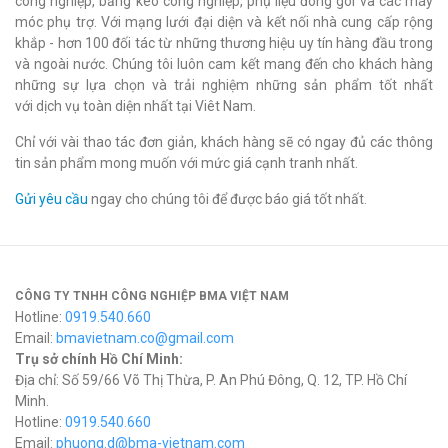
công nghiệp, băng keo công nghiệp, phụ liệu đóng gói và các máy
móc phụ trợ. Với mạng lưới đại diện và kết nối nhà cung cấp rộng
khắp - hơn 100 đối tác từ những thương hiệu uy tín hàng đầu trong
và ngoài nước. Chúng tôi luôn cam kết mang đến cho khách hàng
những sự lựa chọn và trải nghiệm những sản phẩm tốt nhất
với dịch vụ toàn diện nhất tại Viêt Nam.
Chỉ với vài thao tác đơn giản, khách hàng sẽ có ngay đủ các thông
tin sản phẩm mong muốn với mức giá cạnh tranh nhất.
Gửi yêu cầu
ngay cho chúng tôi để được báo giá tốt nhất.
CÔNG TY TNHH CÔNG NGHIỆP BMA VIỆT NAM
Hotline:
0919.540.660
Email:
bmavietnam.co@gmail.com
Trụ sở chính Hồ Chí Minh:
Địa chỉ: Số 59/66 Võ Thị Thừa, P. An Phú Đông, Q. 12, TP. Hồ Chí
Minh.
Hotline:
0919.540.660
Email:
phuong.d@bma-vietnam.com