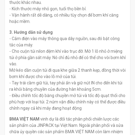
thước khác nhau.
- Kích thước máy nhỏ gọn, tuổi thọ bền bỉ.
- Vận hành rất dễ dàng, có nhiều tùy chọn để bơm khí căng
hoặc mềm.
3. Hướng dẫn sử dụng
- Cắm điện vào máy thông qua dây nguồn, sau đó bật công
tắc của máy.
- Cho cuộn túi nilon đệm khí vào trục đỡ. Mở 1 lỗ nhỏ ở miệng
túi ở phía gần sát máy. Nó chỉ đủ nhỏ để có thể cho vòi bơm khí
vào.
Mở kéo dần cuộn túi đi qua khe giữa 2 thanh kẹp, đồng thời vòi
bơm khí được cho vào lỗ mở của túi.
- Tay trái cầm giữ túi, tay phải ấn và giữ nút IN cho đến khi túi
ra khỏi băng chuyền của đường hàn khoảng 5cm.
- Điều chỉnh tốc độ băng chuyền mở túi và tốc độ quạt thổi cho
phù hợp với loại túi. 2 núm vặn điều chỉnh này có thể được điều
chỉnh ngay cả khi máy đang hoạt động
BMA VIỆT NAM
vinh dự là đối tác phân phối chiến lược các
sản phẩm của JINPACK tại Việt Nam. Ngoài phân phối và sửa
chữa ủy quyền các sản phẩm BMA VIỆT NAM còn làm nhiệm