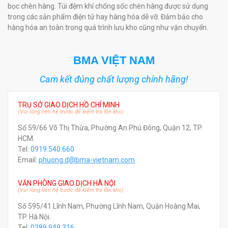
bọc chèn hàng. Túi đệm khí chống sốc chèn hàng được sử dụng
trong các sản phẩm điện tử hay hàng hóa dễ vỡ. Đảm bảo cho
hàng hóa an toàn trong quá trình lưu kho cũng như vận chuyển.
BMA VIỆT NAM
Cam kết đúng chất lượng chính hãng!
TRỤ SỞ GIAO DỊCH HỒ CHÍ MINH
(Vui lòng liên hệ trước để kiểm tra tồn kho)
Số 59/66 Võ Thị Thừa, Phường An Phú Đông, Quận 12, TP.
HCM.
Tel:
0919.540.660
Email:
phuong.d@bma-vietnam.com
VĂN PHÒNG GIAO DỊCH HÀ NỘI
(Vui lòng liên hệ trước để kiểm tra tồn kho)
Số 595/41 Lĩnh Nam, Phường Lĩnh Nam, Quận Hoàng Mai,
TP. Hà Nội.
Tel:
0389.949.316