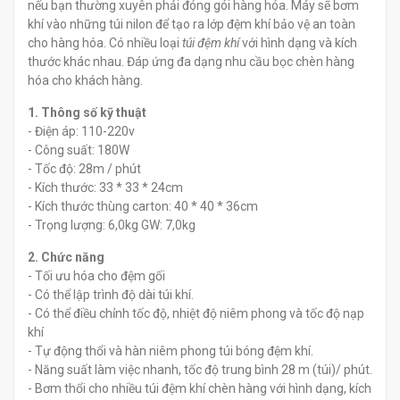
nếu bạn thường xuyên phải đóng gói hàng hóa. Máy sẽ bơm
khí vào những túi nilon để tạo ra lớp đệm khí bảo vệ an toàn
cho hàng hóa. Có nhiều loại
túi đệm khí
với hình dạng và kích
thước khác nhau. Đáp ứng đa dạng nhu cầu bọc chèn hàng
hóa cho khách hàng.
1. Thông số kỹ thuật
- Điện áp: 110-220v
- Công suất: 180W
- Tốc độ: 28m / phút
- Kích thước: 33 * 33 * 24cm
- Kích thước thùng carton: 40 * 40 * 36cm
- Trọng lượng: 6,0kg GW: 7,0kg
2. Chức năng
- Tối ưu hóa cho đệm gối
- Có thể lập trình độ dài túi khí.
- Có thể điều chỉnh tốc độ, nhiệt độ niêm phong và tốc độ nạp
khí
- Tự động thổi và hàn niêm phong túi bóng đệm khí.
- Năng suất làm việc nhanh, tốc độ trung bình 28 m (túi)/ phút.
- Bơm thổi cho nhiều túi đệm khí chèn hàng với hình dạng, kích