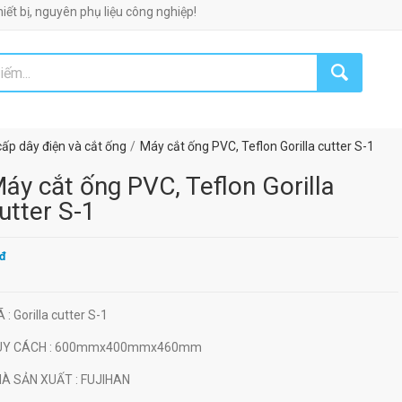
 phụ liệu công nghiệp!
ấp dây điện và cắt ống
Máy cắt ống PVC, Teflon Gorilla cutter S-1
áy cắt ống PVC, Teflon Gorilla
utter S-1
đ
Ã
: Gorilla cutter S-1
UY CÁCH
: 600mmx400mmx460mm
HÀ SẢN XUẤT
: FUJIHAN