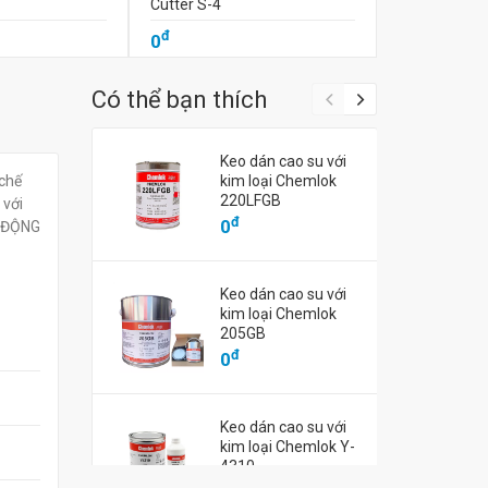
Cutter S-4
cutter S-1 M
đ
đ
0
0
Có thể bạn thích
Keo dán cao su với
 chế
kim loại Chemlok
220LFGB
 với
đ
0
Ự ĐỘNG
Keo dán cao su với
kim loại Chemlok
205GB
đ
0
Keo dán cao su với
kim loại Chemlok Y-
4310
đ