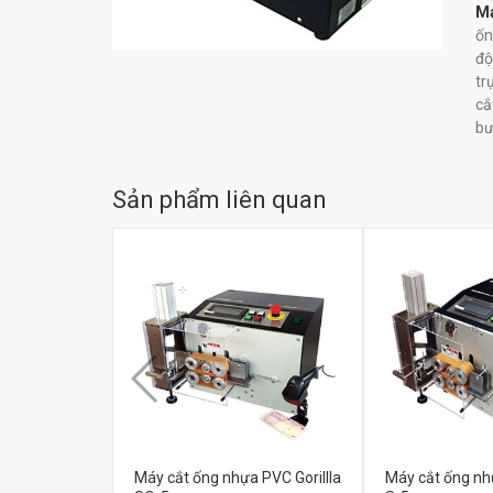
Má
ốn
độ
tr
cắ
bư
Sản phẩm liên quan
Máy cắt ống nhựa PVC Gorillla
Máy cắt ống nhự