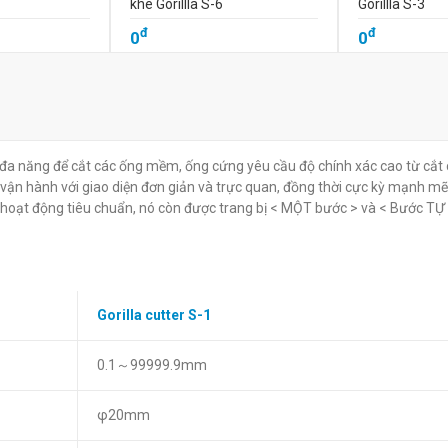
khe Gorillla S-6
Gorillla S-3
đ
đ
0
0
đa năng để cắt các ống mềm, ống cứng yêu cầu độ chính xác cao từ cắt
vận hành với giao diện đơn giản và trực quan, đồng thời cực kỳ mạnh mẽ
ộ hoạt động tiêu chuẩn, nó còn được trang bị < MỘT bước > và < Bước T
Gorilla cutter S-1
0.1～99999.9mm
φ20mm