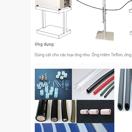
Ứng dụng:
Dùng cắt cho các loại ống như: Ống mềm Teflon, ống P