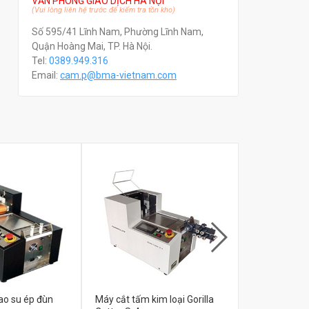
VĂN PHÒNG GIAO DỊCH HÀ NỘI
(Vui lòng liên hệ trước để kiểm tra tồn kho)
Số 595/41 Lĩnh Nam, Phường Lĩnh Nam,
Quận Hoàng Mai, TP. Hà Nội.
Tel:
0389.949.316
Email:
c
am.p@bma-vietnam.com
ao su ép đùn
Máy cắt tấm kim loại Gorilla
Máy cắt ống 