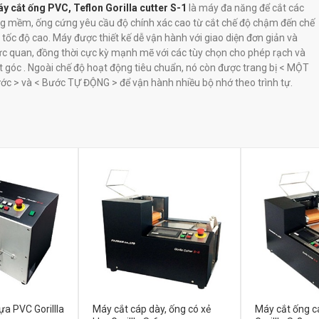
y cắt ống PVC, Teflon Gorilla cutter S-1
là máy đa năng để cắt các
g mềm, ống cứng yêu cầu độ chính xác cao từ cắt chế độ chậm đến chế
 tốc độ cao. Máy được thiết kế dễ vận hành với giao diện đơn giản và
ực quan, đồng thời cực kỳ mạnh mẽ với các tùy chọn cho phép rạch và
t góc . Ngoài chế độ hoạt động tiêu chuẩn, nó còn được trang bị < MỘT
ớc > và < Bước TỰ ĐỘNG > để vận hành nhiều bộ nhớ theo trình tự.
a PVC Gorillla
Máy cắt cáp dày, ống có xẻ
Máy cắt ống c