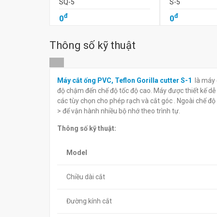
SQ-5
S-5
đ
đ
0
0
Thông số kỹ thuật
Máy cắt ống PVC, Teflon Gorilla cutter S-1
là máy 
độ chậm đến chế độ tốc độ cao. Máy được thiết kế dễ 
các tùy chọn cho phép rạch và cắt góc . Ngoài chế đ
> để vận hành nhiều bộ nhớ theo trình tự.
Thông số kỹ thuật:
Model
Chiều dài cắt
Đường kính cắt