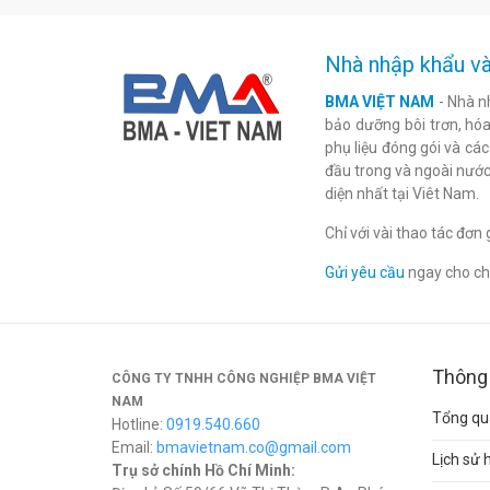
Nhà nhập khẩu và
BMA VIỆT NAM
- Nhà n
bảo dưỡng bôi trơn, hóa 
phụ liệu đóng gói và cá
đầu trong và ngoài nước
diện nhất tại Viêt Nam.
Chỉ với vài thao tác đơ
Gửi yêu cầu
ngay cho chú
Thông 
CÔNG TY TNHH CÔNG NGHIỆP BMA VIỆT
NAM
Tổng qua
Hotline:
0919.540.660
Email:
bmavietnam.co@gmail.com
Lịch sử 
Trụ sở chính Hồ Chí Minh: