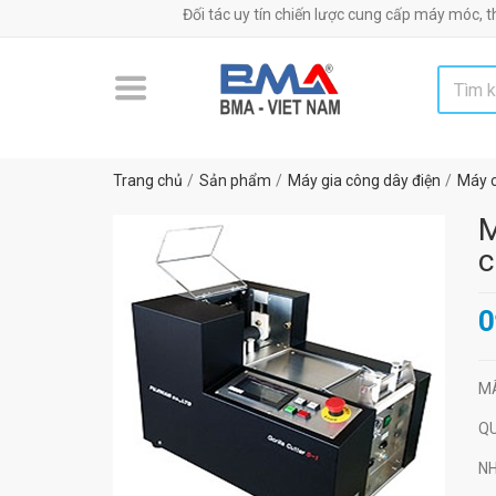
Đối tác uy tín chiến lược cung cấp máy móc, thiết bị, nguyên
Trang chủ
Sản phẩm
Máy gia công dây điện
Máy c
M
c
0
M
Q
N