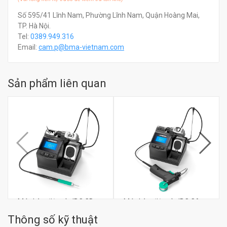
Số 595/41 Lĩnh Nam, Phường Lĩnh Nam, Quận Hoàng Mai,
TP. Hà Nội.
Tel:
0389.949.316
Email:
c
am.p@bma-vietnam.com
Sản phẩm liên quan
Máy hàn điện tử JBC CD-
Máy hàn điện tử JBC CA-
2BQE
2QE
Thông số kỹ thuật