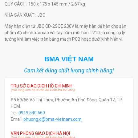
QUY CÁCH
: 150 x 175 x 145 mm / 2.67 kg
NHÀ SẢN XUẤT
: JBC
Máy hàn điện tử JBC CD-2SQE 230V là máy hàn để hàn cho sản
phẩm độ chính xác cao với tay cầm mũi hàn T210, là công cụ lý
tưởng khi làm việc trên bảng mạch PCB hoặc dưới kính hiển vi.
BMA VIỆT NAM
Cam kết đúng chất lượng chính hãng!
TRỤ SỞ GIAO DỊCH HỒ CHÍ MINH
(Vui lòng liên hệ trước để kiểm tra tồn kho)
Số 59/66 Võ Thị Thừa, Phường An Phú Đông, Quận 12, TP.
HCM.
Tel:
0919.540.660
Email:
phuong.d@bma-vietnam.com
VĂN PHÒNG GIAO DỊCH HÀ NỘI
(Vui lòng liên hệ trước để kiểm tra tồn kho)