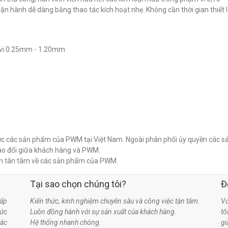
Máy hàn ép nguội cầm tay
đ
0
n hành dễ dàng bằng thao tác kích hoạt nhẹ. Không cần thời gian thiết 
PWM HP30
đ
0
m vi 0.25mm - 1.20mm
lược các sản phẩm của PWM tại Việt Nam. Ngoài phân phối ủy quyền các s
rao đổi giữa khách hàng và PWM.
n tân tâm về các sản phẩm của PWM.
Tại sao chọn chúng tôi?
Đ
ấp
Kiến thức, kinh nghiệm chuyên sâu và công việc tận tâm.
Vớ
hức
Luôn đồng hành với sự sản xuất của khách hàng.
t
tác
Hệ thống nhanh chóng.
gi