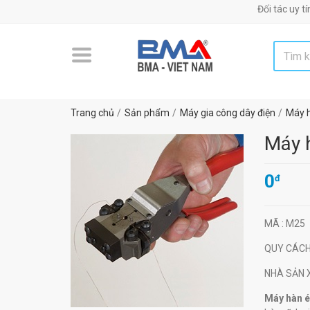
Đối tác uy tín chiến
Trang chủ
Sản phẩm
Máy gia công dây điện
Máy h
Máy 
0
đ
MÃ
: M25
QUY CÁC
NHÀ SẢN
Máy hàn é