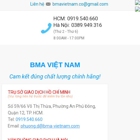
Liên hệ
bmavietnam.co@gmail.com
HCM: 0919.540.660
Hà Nội: 0389.949.316
(Thứ 2 - Thứ 6)
8:00AM - 17:00PM
BMA VIỆT NAM
Cam kết đúng chất lượng chính hãng!
TRỤ SỞ GIAO DỊCH HỒ CHÍ MINH
(Vui lòng liên hệ trước để kiểm tra tồn kho)
Số 59/66 Võ Thị Thừa, Phường An Phú Đông,
Quận 12, TP. HCM.
Tel:
0919.540.660
Email:
phuong.d@bma-vietnam.com