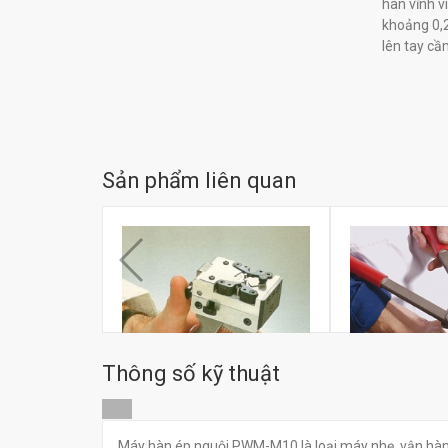
hàn vĩnh v
khoảng 0,2
lên tay cầ
Sản phẩm liên quan
Thông số kỹ thuật
Máy hàn ép ngu
Máy hàn ép nguội PWM-M10 là loại máy nhẹ, vận hành 