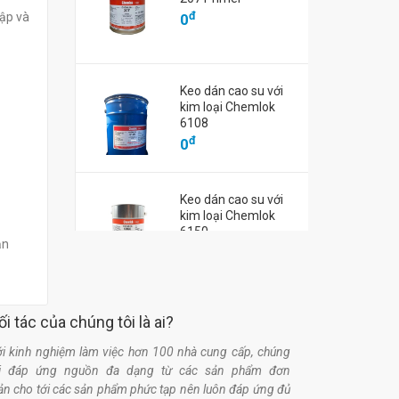
đ
0
đ
lập và
0
đ
0
Keo dán cao su với
kim loại Chemlok
6108
đ
0
Keo dán cao su với
kim loại Chemlok
6150
ản
đ
0
ối tác của chúng tôi là ai?
i kinh nghiệm làm việc hơn 100 nhà cung cấp, chúng
ôi đáp ứng nguồn đa dạng từ các sản phẩm đơn
ản cho tới các sản phẩm phức tạp nên luôn đáp ứng đủ