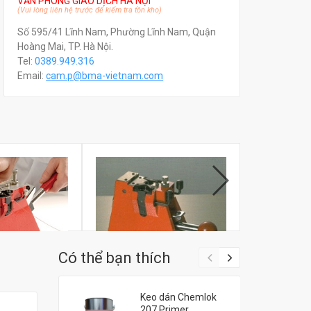
VĂN PHÒNG GIAO DỊCH HÀ NỘI
(Vui lòng liên hệ trước để kiểm tra tồn kho)
Số 595/41 Lĩnh Nam, Phường Lĩnh Nam, Quận
Hoàng Mai, TP. Hà Nội.
Tel:
0389.949.316
Email:
c
am.p@bma-vietnam.com
Có thể bạn thích
Keo dán Chemlok
điện PWM BM30
Máy hàn dây
Máy hàn dây điện PWM BM10
207 Primer