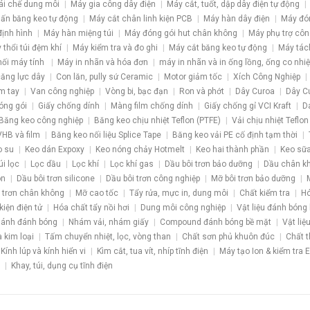
ái chế dung môi
Máy gia công dây điện
Máy cắt, tuốt, dập dây điện tự động
ấn băng keo tự động
Máy cắt chân linh kiện PCB
Máy hàn dây điện
Máy đó
định hình
Máy hàn miệng túi
Máy đóng gói hut chân không
Máy phụ trợ côn
 thổi túi đệm khí
Máy kiểm tra và đo ghi
Máy cắt băng keo tự động
Máy tác
nối máy tính
Máy in nhãn và hóa đơn
máy in nhãn và in ống lồng, ống co nhiệ
 căng lực dây
Con lăn, pully sứ Ceramic
Motor giảm tốc
Xích Công Nghiệp
m tay
Van công nghiệp
Vòng bi, bạc đạn
Ron và phớt
Dây Curoa
Dây C
óng gói
Giấy chống dính
Màng film chống dính
Giấy chống gỉ VCI Kraft
D
Băng keo công nghiệp
Băng keo chịu nhiệt Teflon (PTFE)
Vải chịu nhiệt Teflon
HB và film
Băng keo nối liệu Splice Tape
Băng keo vải PE cố định tạm thời
o su
Keo dán Expoxy
Keo nóng chảy Hotmelt
Keo hai thành phần
Keo sữa
úi lọc
Lọc dầu
Lọc khí
Lọc khí gas
Dầu bôi trơn bảo dưỡng
Dầu chân k
ôn
Dầu bôi trơn silicone
Dầu bôi trơn công nghiệp
Mỡ bôi trơn bảo dưỡng
 trơn chân không
Mỡ cao tốc
Tẩy rửa, mực in, dung môi
Chất kiểm tra
Hó
kiện điện tử
Hóa chất tẩy nồi hơi
Dung môi công nghiệp
Vật liệu đánh bóng
ánh đánh bóng
Nhám vải, nhám giấy
Compound đánh bóng bề mặt
Vật liệ
a kim loại
Tấm chuyển nhiệt, lọc, vòng than
Chất sơn phủ khuôn đúc
Chất t
Kính lúp và kính hiển vi
Kìm cắt, tua vít, nhíp tĩnh điện
Máy tạo Ion & kiểm tra 
Khay, túi, dụng cụ tĩnh điện