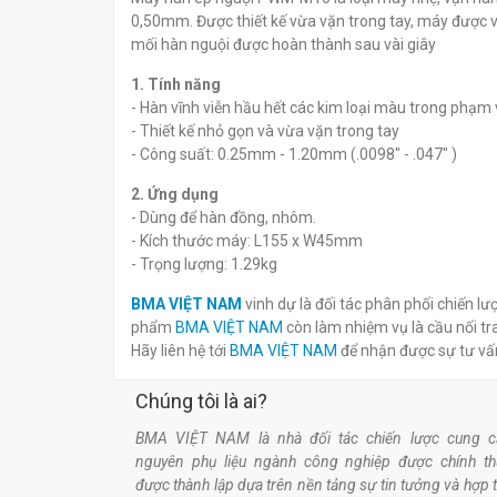
PWM M30
Máy hàn dây điện PWM M10
0,50mm. Được thiết kế vừa vặn trong tay, máy được vậ
đ
đ
0
0
mối hàn nguội được hoàn thành sau vài giây
1. Tính năng
- Hàn vĩnh viễn hầu hết các kim loại màu trong phạ
- Thiết kế nhỏ gọn và vừa vặn trong tay
- Công suất: 0.25mm - 1.20mm (.0098" - .047" )
2. Ứng dụng
- Dùng để hàn đồng, nhôm.
- Kích thước máy: L155 x W45mm
- Trọng lượng: 1.29kg
BMA VIỆT NAM
vinh dự là đối tác phân phối chiến 
phẩm
BMA VIỆT NAM
còn làm nhiệm vụ là cầu nối t
Hãy liên hệ tới
BMA VIỆT NAM
để nhận được sự tư vấ
Chúng tôi là ai?
BMA VIỆT NAM là nhà đối tác chiến lược cung c
nguyên phụ liệu ngành công nghiệp được chính t
được thành lập dựa trên nền tảng sự tin tưởng và hợp 