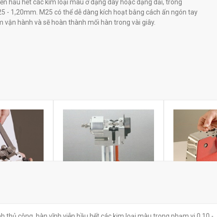
iễn hầu hết các kim loại màu ở dạng dây hoặc dạng dải, trong
5 - 1,20mm. M25 có thể dễ dàng kích hoạt bằng cách ấn ngón tay
m vận hành và sẽ hoàn thành mối hàn trong vài giây.
ội cầm tay
Máy hàn dây 
thủ công, hàn vĩnh viễn hầu hết các kim loại màu trong phạm vi 0,10 -