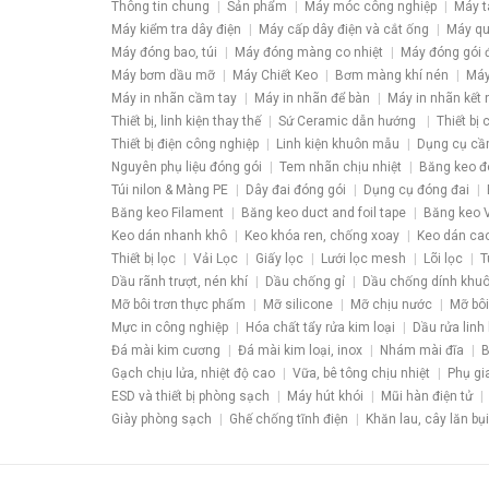
Thông tin chung
Sản phẩm
Máy móc công nghiệp
Máy t
Máy kiểm tra dây điện
Máy cấp dây điện và cắt ống
Máy qu
Máy đóng bao, túi
Máy đóng màng co nhiệt
Máy đóng gói 
Máy bơm dầu mỡ
Máy Chiết Keo
Bơm màng khí nén
Máy
Máy in nhãn cầm tay
Máy in nhãn để bàn
Máy in nhãn kết 
Thiết bị, linh kiện thay thế
Sứ Ceramic dẫn hướng
Thiết bị
Thiết bị điện công nghiệp
Linh kiện khuôn mẫu
Dụng cụ cầ
Nguyên phụ liệu đóng gói
Tem nhãn chịu nhiệt
Băng keo đ
Túi nilon & Màng PE
Dây đai đóng gói
Dụng cụ đóng đai
Băng keo Filament
Băng keo duct and foil tape
Băng keo V
Keo dán nhanh khô
Keo khóa ren, chống xoay
Keo dán ca
Thiết bị lọc
Vải Lọc
Giấy lọc
Lưới lọc mesh
Lõi lọc
T
Dầu rãnh trượt, nén khí
Dầu chống gỉ
Dầu chống dính khu
Mỡ bôi trơn thực phẩm
Mỡ silicone
Mỡ chịu nước
Mỡ bôi
Mực in công nghiệp
Hóa chất tẩy rửa kim loại
Dầu rửa linh 
Đá mài kim cương
Đá mài kim loại, inox
Nhám mài đĩa
B
Gạch chịu lửa, nhiệt độ cao
Vữa, bê tông chịu nhiệt
Phụ gi
ESD và thiết bị phòng sạch
Máy hút khói
Mũi hàn điện tử
Giày phòng sạch
Ghế chống tĩnh điện
Khăn lau, cây lăn bụi