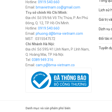
Tổng qua
Hotline:
0919.540.660
Email:
bmavietnam.co@gmail.com
Lịch sử 
Trụ sở chính Hồ Chí Minh:
Địa chỉ: Số 59/66 Võ Thị Thừa, P. An Phú
Giá trị 
Đông, Q. 12, TP. Hồ Chí Minh.
Hotline:
0919.540.660
Dịch vụ 
Email:
phuong.d@bma-vietnam.com
Đối tác 
MST : 0315547572
Chi Nhánh Hà Nội:
Tuyển d
Địa chỉ: Số 595/41 Lĩnh Nam, P. Lĩnh Nam,
Q. Hoàng Mai, TP. Hà Nội.
Tel:
0389.949.316
Email:
c
am.p@bma-vietnam.co
Danh mục và sản phẩm phổ biến
: