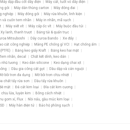
Máy dập đầu cốt dây điện
Máy cắt, tuốt vỏ dây điện
ng gói
Máy dán thùng carton
Máy đóng đai
g nghiệp
Máy đóng gói
Máy rửa khuôn, linh kiện
h và cuốn tem nhãn
Máy in nhãn, mã vạch
t
Máy siết vít
Máy cấp ốc vít
Máy buộc đầu túi
Xy lanh, thanh trượt
Băng tải & quấn trục
uroa Mitsuboshi
Dây curoa Bando
Xe đẩy
ao cắt công nghiệp
Màng PE chống gỉ VCI
Hạt chống ẩm
 (PTFE)
Băng keo giấy Kraft
Băng keo hai mặt
Tem nhãn, decal
Chất kết dính, keo dán
 nhũ tương
Keo dán silicone
Keo dạng chai xịt
hông
Dầu gia công cắt gọt
Dầu dập và cán nguội
Mỡ bôi trơn đa dụng
Mỡ bôi trơn chịu nhiệt
a chất tẩy rửa sơn
Dầu tẩy rửa khuôn
 bề mặt
Đá cắt kim loại
Đĩa cắt kim cương
u chịu lửa, luyện kim
Bông cách nhiệt
hu gom xỉ, Flux
Nồi nấu, gầu múc kim loại
ESD
Máy hàn điện tử
Bảo hộ phòng sạch