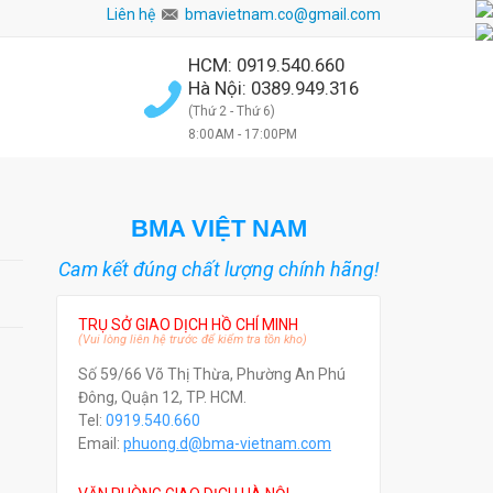
Liên hệ
bmavietnam.co@gmail.com
HCM: 0919.540.660
Hà Nội: 0389.949.316
(Thứ 2 - Thứ 6)
8:00AM - 17:00PM
BMA VIỆT NAM
Cam kết đúng chất lượng chính hãng!
TRỤ SỞ GIAO DỊCH HỒ CHÍ MINH
(Vui lòng liên hệ trước để kiểm tra tồn kho)
Số 59/66 Võ Thị Thừa, Phường An Phú
Đông, Quận 12, TP. HCM.
Tel:
0919.540.660
Email:
phuong.d@bma-vietnam.com