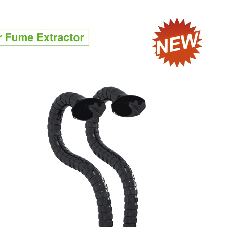
đ
đ
0
0