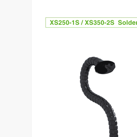
đ
đ
0
0