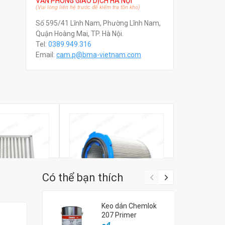
VĂN PHÒNG GIAO DỊCH HÀ NỘI
(Vui lòng liên hệ trước để kiểm tra tồn kho)
Số 595/41 Lĩnh Nam, Phường Lĩnh Nam,
Quận Hoàng Mai, TP. Hà Nội.
Tel:
0389.949.316
Email:
c
am.p@bma-vietnam.com
Có thể bạn thích
Keo dán Chemlok
207 Primer
8
Lọc bụi
đ