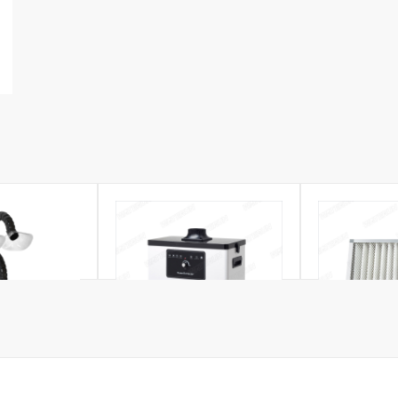
hì hàn SE-180
Máy hút khói M6001W
Phụ kiện lọc F