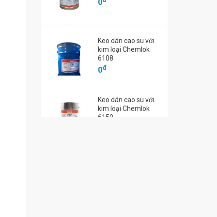
0
đ
0
Keo dán cao su với
kim loại Chemlok
6108
đ
0
Keo dán cao su với
kim loại Chemlok
6150
đ
0