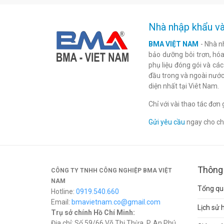
Nhà nhập khẩu và
BMA VIỆT NAM
- Nhà n
bảo dưỡng bôi trơn, hóa 
phụ liệu đóng gói và cá
đầu trong và ngoài nước
diện nhất tại Viêt Nam.
Chỉ với vài thao tác đơ
Gửi yêu cầu
ngay cho chú
Thông 
CÔNG TY TNHH CÔNG NGHIỆP BMA VIỆT
NAM
Tổng qua
Hotline:
0919.540.660
Email:
bmavietnam.co@gmail.com
Lịch sử 
Trụ sở chính Hồ Chí Minh:
Địa chỉ: Số 59/66 Võ Thị Thừa, P. An Phú