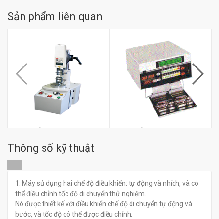
Sản phẩm liên quan
Máy kiểm tra lực kéo
Máy kiểm tra dòng điện
FOUNG-E FE-T50E
FOUNG-E FE-8080A
Thông số kỹ thuật
đ
đ
0
0
1. Máy sử dụng hai chế độ điều khiển: tự động và nhích, và có
thể điều chỉnh tốc độ di chuyển thử nghiệm.
Nó được thiết kế với điều khiển chế độ di chuyển tự động và
bước, và tốc độ có thể được điều chỉnh.