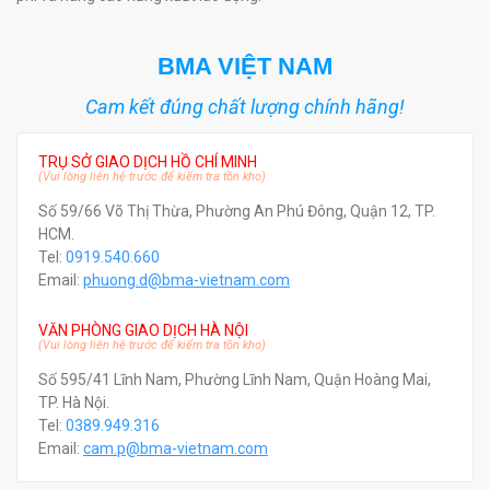
BMA VIỆT NAM
Cam kết đúng chất lượng chính hãng!
TRỤ SỞ GIAO DỊCH HỒ CHÍ MINH
(Vui lòng liên hệ trước để kiểm tra tồn kho)
Số 59/66 Võ Thị Thừa, Phường An Phú Đông, Quận 12, TP.
HCM.
Tel:
0919.540.660
Email:
phuong.d@bma-vietnam.com
VĂN PHÒNG GIAO DỊCH HÀ NỘI
(Vui lòng liên hệ trước để kiểm tra tồn kho)
Số 595/41 Lĩnh Nam, Phường Lĩnh Nam, Quận Hoàng Mai,
TP. Hà Nội.
Tel:
0389.949.316
Email:
c
am.p@bma-vietnam.com