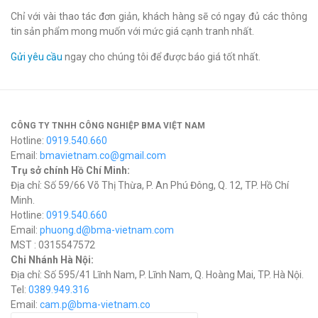
Chỉ với vài thao tác đơn giản, khách hàng sẽ có ngay đủ các thông
tin sản phẩm mong muốn với mức giá cạnh tranh nhất.
Gửi yêu cầu
ngay cho chúng tôi để được báo giá tốt nhất.
CÔNG TY TNHH CÔNG NGHIỆP BMA VIỆT NAM
Hotline:
0919.540.660
Email:
bmavietnam.co@gmail.com
Trụ sở chính Hồ Chí Minh:
Địa chỉ: Số 59/66 Võ Thị Thừa, P. An Phú Đông, Q. 12, TP. Hồ Chí
Minh.
Hotline:
0919.540.660
Email:
phuong.d@bma-vietnam.com
MST : 0315547572
Chi Nhánh Hà Nội:
Địa chỉ: Số 595/41 Lĩnh Nam, P. Lĩnh Nam, Q. Hoàng Mai, TP. Hà Nội.
Tel:
0389.949.316
Email:
c
am.p@bma-vietnam.co