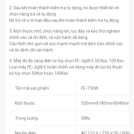
2. Sau khi hoàn thành kiểm tra tự động, nó được thiết kế với
chức năng trả về tự động.
Nó trở về vị trí ban đầu sau khi hoàn thành kiểm tra tự động.
3. Kích thước nhỏ, chức năng lớn, lực đẩy và kéo thử nghiệm
chính xác và ổn định, và vận hành dễ dàng.
Cấu hình nhỏ gọn với sức mạnh mạnh mẽ đảm bảo chính xác
và ổn định, dễ vận hành.
4. Máy đo độ căng điện tử tùy chọn FE-JigW-E 50 Kss, 100 Kss.
Loại máy FE-JigW-E hoàn chỉnh với dòng máy đo lực kỹ thuật
số tùy chọn 50Kss hoặc 100Kss.
Tên mã sản phẩm
FE-T50W
Kích thước
320mmX180mmX640mm
Trọng lượng
30Ks
Nguồn điện
AC 110 V / 220 V 50 / 60Hz