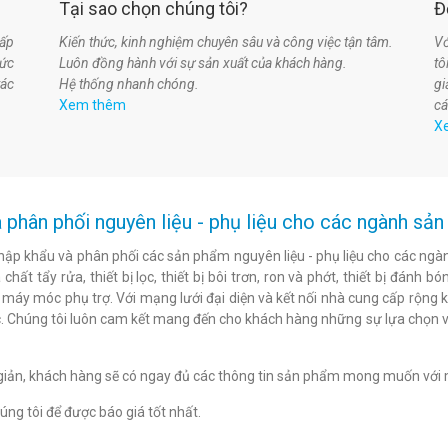
Tại sao chọn chúng tôi?
Đ
ấp
Kiến thức, kinh nghiệm chuyên sâu và công việc tận tâm.
Vớ
hức
Luôn đồng hành với sự sản xuất của khách hàng.
t
tác
Hệ thống nhanh chóng.
gi
Xem thêm
cá
X
 phân phối nguyên liệu - phụ liệu cho các ngành s
hập khẩu và phân phối các sản phẩm nguyên liệu - phụ liệu cho các ngàn
chất tẩy rửa, thiết bị lọc, thiết bị bôi trơn, ron và phớt, thiết bị đán
c máy móc phụ trợ. Với mạng lưới đại diện và kết nối nhà cung cấp rộng 
. Chúng tôi luôn cam kết mang đến cho khách hàng những sự lựa chọn v
n giản, khách hàng sẽ có ngay đủ các thông tin sản phẩm mong muốn với 
ng tôi để được báo giá tốt nhất.