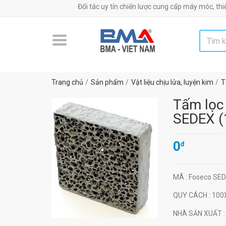
Đối tác uy tín chiến lược cung cấp máy móc, thiết bị, ngu
Trang chủ
Sản phẩm
Vật liệu chịu lửa, luyện kim
T
Tấm lọc 
SEDEX 
0
đ
MÃ
: Foseco S
QUY CÁCH
: 10
NHÀ SẢN XUẤT