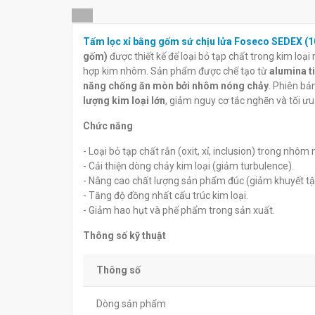
Tấm lọc xỉ bằng gốm sứ chịu
Tấm lọc xỉ bằn
Tấm lọc xỉ bằng gốm sứ chịu lửa Foseco SEDEX
lửa Foseco SEDEX PB
lửa Foseco SE
gốm)
được thiết kế để loại bỏ tạp chất trong kim loạ
(150X150X25mm-10PPI)
(100X200X22m
hợp kim nhôm. Sản phẩm được chế tạo từ
alumina t
đ
đ
0
0
năng chống ăn mòn bởi nhôm nóng chảy
. Phiên bả
lượng kim loại lớn
, giảm nguy cơ tắc nghẽn và tối ưu
Chức năng
- Loại bỏ tạp chất rắn (oxit, xỉ, inclusion) trong nhôm
- Cải thiện dòng chảy kim loại (giảm turbulence).
- Nâng cao chất lượng sản phẩm đúc (giảm khuyết tậ
- Tăng độ đồng nhất cấu trúc kim loại.
- Giảm hao hụt và phế phẩm trong sản xuất.
Thông số kỹ thuật
Thông số
Dòng sản phẩm