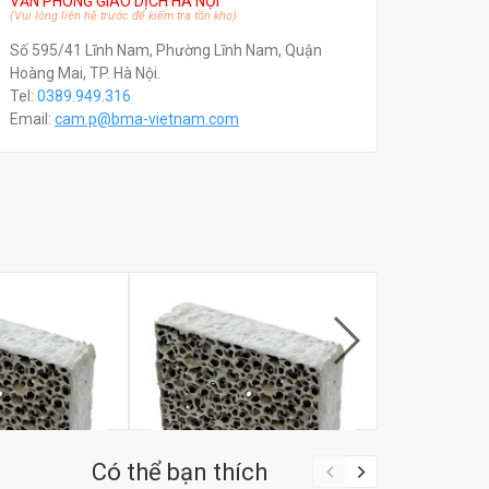
VĂN PHÒNG GIAO DỊCH HÀ NỘI
(Vui lòng liên hệ trước để kiểm tra tồn kho)
Số 595/41 Lĩnh Nam, Phường Lĩnh Nam, Quận
Hoàng Mai, TP. Hà Nội.
Tel:
0389.949.316
Email:
c
am.p@bma-vietnam.com
Có thể bạn thích