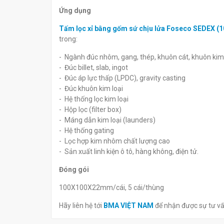
Ứng dụng
Tấm lọc xỉ bằng gốm sứ chịu lửa Foseco SEDEX
trong:
- Ngành đúc nhôm, gang, thép, khuôn cát, khuôn kim 
- Đúc billet, slab, ingot
- Đúc áp lực thấp (LPDC), gravity casting
- Đúc khuôn kim loại
- Hệ thống lọc kim loại
- Hộp lọc (filter box)
- Máng dẫn kim loại (launders)
- Hệ thống gating
- Lọc hợp kim nhôm chất lượng cao
- Sản xuất linh kiện ô tô, hàng không, điện tử.
Đóng gói
100X100X22mm/cái, 5 cái/thùng
Hãy liên hệ tới
BMA VIỆT NAM
để nhận được sự tư v