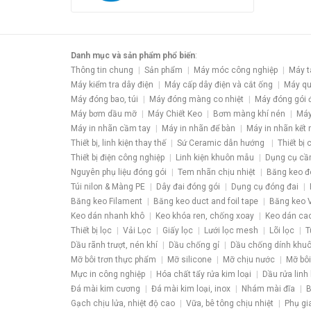
Danh mục và sản phẩm phổ biến
:
Thông tin chung
Sản phẩm
Máy móc công nghiệp
Máy t
Máy kiểm tra dây điện
Máy cấp dây điện và cắt ống
Máy qu
Máy đóng bao, túi
Máy đóng màng co nhiệt
Máy đóng gói 
Máy bơm dầu mỡ
Máy Chiết Keo
Bơm màng khí nén
Máy
Máy in nhãn cầm tay
Máy in nhãn để bàn
Máy in nhãn kết 
Thiết bị, linh kiện thay thế
Sứ Ceramic dẫn hướng
Thiết bị
Thiết bị điện công nghiệp
Linh kiện khuôn mẫu
Dụng cụ cầ
Nguyên phụ liệu đóng gói
Tem nhãn chịu nhiệt
Băng keo đ
Túi nilon & Màng PE
Dây đai đóng gói
Dụng cụ đóng đai
Băng keo Filament
Băng keo duct and foil tape
Băng keo V
Keo dán nhanh khô
Keo khóa ren, chống xoay
Keo dán ca
Thiết bị lọc
Vải Lọc
Giấy lọc
Lưới lọc mesh
Lõi lọc
T
Dầu rãnh trượt, nén khí
Dầu chống gỉ
Dầu chống dính khu
Mỡ bôi trơn thực phẩm
Mỡ silicone
Mỡ chịu nước
Mỡ bôi
Mực in công nghiệp
Hóa chất tẩy rửa kim loại
Dầu rửa linh 
Đá mài kim cương
Đá mài kim loại, inox
Nhám mài đĩa
B
Gạch chịu lửa, nhiệt độ cao
Vữa, bê tông chịu nhiệt
Phụ gi