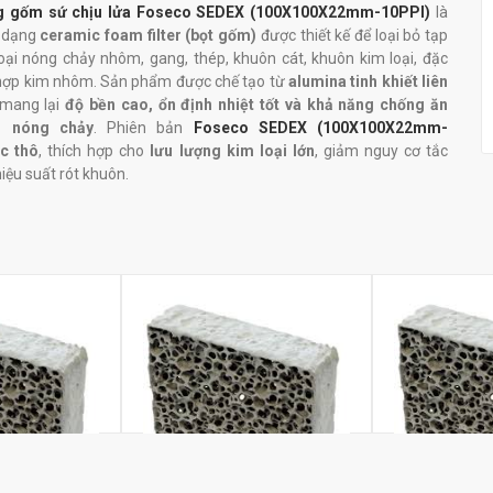
ng gốm sứ chịu lửa Foseco SEDEX (100X100X22mm-10PPI)
là
m dạng
ceramic foam filter (bọt gốm)
được thiết kế để loại bỏ tạp
loại nóng chảy nhôm, gang, thép, khuôn cát, khuôn kim loại, đặc
 hợp kim nhôm. Sản phẩm được chế tạo từ
alumina tinh khiết liên
 mang lại
độ bền cao, ổn định nhiệt tốt và khả năng chống ăn
 nóng chảy
. Phiên bản
Foseco SEDEX (100X100X22mm-
ọc thô
, thích hợp cho
lưu lượng kim loại lớn
, giảm nguy cơ tắc
iệu suất rót khuôn.