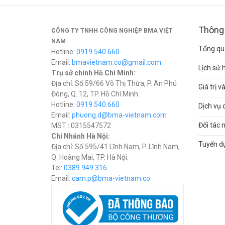
Thông 
CÔNG TY TNHH CÔNG NGHIỆP BMA VIỆT
NAM
Tổng qua
Hotline:
0919.540.660
Email:
bmavietnam.co@gmail.com
Lịch sử 
Trụ sở chính Hồ Chí Minh:
Địa chỉ: Số 59/66 Võ Thị Thừa, P. An Phú
Giá trị 
Đông, Q. 12, TP. Hồ Chí Minh.
Hotline:
0919.540.660
Dịch vụ 
Email:
phuong.d@bma-vietnam.com
Đối tác 
MST : 0315547572
Chi Nhánh Hà Nội:
Tuyển d
Địa chỉ: Số 595/41 Lĩnh Nam, P. Lĩnh Nam,
Q. Hoàng Mai, TP. Hà Nội.
Tel:
0389.949.316
Email:
c
am.p@bma-vietnam.co