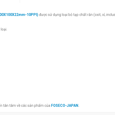
 (100X100X22mm-10PPI)
được sử dụng loại bỏ tạp chất rắn (oxit, xỉ, inclu
loại.
ấn tân tâm về các sản phẩm của
FOSECO-JAPAN
.