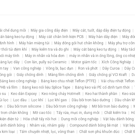
ái chế dung môi
Máy gia công dây điện
Máy cắt, tuốt, dập dây điện tự động
ấn băng keo tự động
Máy cắt chân linh kiện PCB
Máy hàn dây điện
Máy đó
định hình
Máy hàn miệng túi
Máy đóng gói hut chân không
Máy phụ trợ côn
 thổi túi đệm khí
Máy kiểm tra và đo ghi
Máy cắt băng keo tự động
Máy tác
nối máy tính
Máy in nhãn và hóa đơn
máy in nhãn và in ống lồng, ống co nhiệ
 căng lực dây
Con lăn, pully sứ Ceramic
Motor giảm tốc
Xích Công Nghiệp
m tay
Van công nghiệp
Vòng bi, bạc đạn
Ron và phớt
Dây Curoa
Dây C
óng gói
Giấy chống dính
Màng film chống dính
Giấy chống gỉ VCI Kraft
D
Băng keo công nghiệp
Băng keo chịu nhiệt Teflon (PTFE)
Vải chịu nhiệt Teflon
HB và film
Băng keo nối liệu Splice Tape
Băng keo vải PE cố định tạm thời
o su
Keo dán Expoxy
Keo nóng chảy Hotmelt
Keo hai thành phần
Keo sữa
úi lọc
Lọc dầu
Lọc khí
Lọc khí gas
Dầu bôi trơn bảo dưỡng
Dầu chân k
ôn
Dầu bôi trơn silicone
Dầu bôi trơn công nghiệp
Mỡ bôi trơn bảo dưỡng
 trơn chân không
Mỡ cao tốc
Tẩy rửa, mực in, dung môi
Chất kiểm tra
Hó
kiện điện tử
Hóa chất tẩy nồi hơi
Dung môi công nghiệp
Vật liệu đánh bóng
ánh đánh bóng
Nhám vải, nhám giấy
Compound đánh bóng bề mặt
Vật liệ
a kim loại
Tấm chuyển nhiệt, lọc, vòng than
Chất sơn phủ khuôn đúc
Chất t