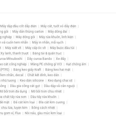
Máy dập đầu cốt dây điện
Máy cắt, tuốt vỏ dây điện
ng gói
Máy dán thùng carton
Máy đóng đai
g nghiệp
Máy đóng gói
Máy rửa khuôn, linh kiện
h và cuốn tem nhãn
Máy in nhãn, mã vạch
t
Máy siết vít
Máy cấp ốc vít
Máy buộc đầu túi
Xy lanh, thanh trượt
Băng tải & quấn trục
uroa Mitsuboshi
Dây curoa Bando
Xe đẩy
ao cắt công nghiệp
Màng PE chống gỉ VCI
Hạt chống ẩm
 (PTFE)
Băng keo giấy Kraft
Băng keo hai mặt
Tem nhãn, decal
Chất kết dính, keo dán
 nhũ tương
Keo dán silicone
Keo dạng chai xịt
hông
Dầu gia công cắt gọt
Dầu dập và cán nguội
Mỡ bôi trơn đa dụng
Mỡ bôi trơn chịu nhiệt
a chất tẩy rửa sơn
Dầu tẩy rửa khuôn
 bề mặt
Đá cắt kim loại
Đĩa cắt kim cương
u chịu lửa, luyện kim
Bông cách nhiệt
hu gom xỉ, Flux
Nồi nấu, gầu múc kim loại