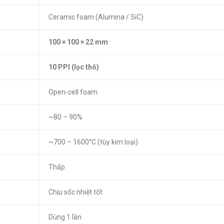
Ceramic foam (Alumina / SiC)
100 × 100 × 22 mm
10 PPI (lọc thô)
Open-cell foam
~80 – 90%
~700 – 1600°C (tùy kim loại)
Thấp
Chịu sốc nhiệt tốt
Dùng 1 lần