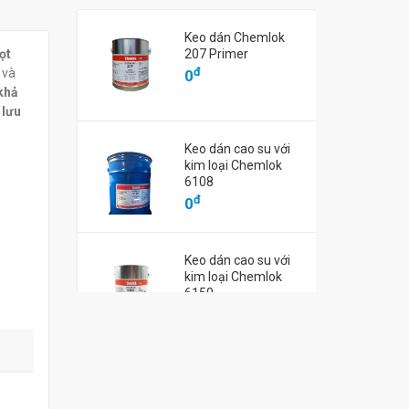
Keo dán Chemlok
ng gốm sứ chịu
Tấm lọc xỉ bằng gốm sứ chịu
Tấm lọc xỉ b
ọt
207 Primer
EDEX
lửa Foseco SEDEX
lửa Foseco 
đ
 và
0
-10PPI)
(50X50X22mm-10PPI)
(50X75X22m
 khả
đ
đ
0
0
o
lưu
Keo dán cao su với
kim loại Chemlok
6108
đ
0
Keo dán cao su với
kim loại Chemlok
6150
đ
0