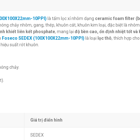
g gốm sứ chịu
Tấm lọc xỉ bằng gốm sứ chịu
Tấm lọc xỉ bằ
 (100X100X22mm-10PPI)
là tấm lọc xỉ nhôm dạng
ceramic foam filter (b
DEX
lửa Foseco SEDEX
lửa Foseco S
i nóng chảy nhôm, gang, thép, khuôn cát, khuôn kim loại, đặc biệt là nhôm
m-10PPI)
(75X100X22mm-10PPI)
(60X60X22mm
inh khiết liên kết phosphate
, mang lại
độ bền cao, ổn định nhiệt tốt và
đ
đ
0
0
n
Foseco SEDEX (100X100X22mm-10PPI)
là loại
lọc thô
, thích hợp ch
 hiệu suất rót khuôn.
 nóng chảy.
t).
Giá trị điển hình
SEDEX