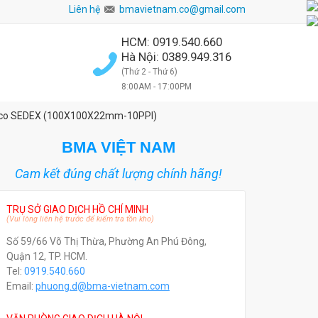
Liên hệ
bmavietnam.co@gmail.com
HCM: 0919.540.660
Hà Nội: 0389.949.316
(Thứ 2 - Thứ 6)
8:00AM - 17:00PM
oseco SEDEX (100X100X22mm-10PPI)
BMA VIỆT NAM
Cam kết đúng chất lượng chính hãng!
TRỤ SỞ GIAO DỊCH HỒ CHÍ MINH
(Vui lòng liên hệ trước để kiểm tra tồn kho)
Số 59/66 Võ Thị Thừa, Phường An Phú Đông,
Quận 12, TP. HCM.
Tel:
0919.540.660
Email:
phuong.d@bma-vietnam.com