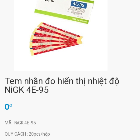
Tem nhãn đo hiển thị nhiệt độ
NiGK 4E-95
0
đ
MÃ
: NiGK 4E-95
QUY CÁCH
: 20pcs/hộp