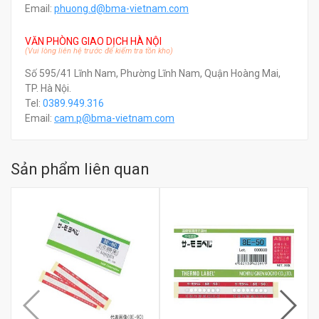
Email:
phuong.d@bma-vietnam.com
VĂN PHÒNG GIAO DỊCH HÀ NỘI
(Vui lòng liên hệ trước để kiểm tra tồn kho)
Số 595/41 Lĩnh Nam, Phường Lĩnh Nam, Quận Hoàng Mai,
TP. Hà Nội.
Tel:
0389.949.316
Email:
c
am.p@bma-vietnam.com
Sản phẩm liên quan