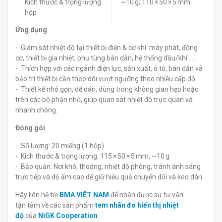
Kích thước & trọng lượng
~10 g; 110 × 50 × 5 mm
hộp
Ứng dụng
- Giám sát nhiệt độ tại thiết bị điện & cơ khí: máy phát, động
cơ, thiết bị gia nhiệt, phụ tùng bán dẫn, hệ thống dầu/khí… .
- Thích hợp với các ngành điện lực, sản xuất, ô tô, bán dẫn và
bảo trì thiết bị cần theo dõi vượt ngưỡng theo nhiều cấp độ.
- Thiết kế nhỏ gọn, dễ dán, dùng trong không gian hẹp hoặc
trên các bộ phận nhỏ, giúp quan sát nhiệt độ trực quan và
nhanh chóng.
Đóng gói
- Số lượng: 20 miếng (1 hộp)
- Kích thước & trọng lượng: 115 × 50 × 5 mm, ~10 g
- Bảo quản: Nơi khô, thoáng, nhiệt độ phòng, tránh ánh sáng
trực tiếp và độ ẩm cao để giữ hiệu quả chuyển đổi và keo dán.
Hãy liên hệ tới
BMA VIỆT NAM
để nhận được sự tư vấn
tận tâm về các sản phẩm
tem nhãn đo hiển thị nhiệt
độ
của
NiGK Cooperation
.