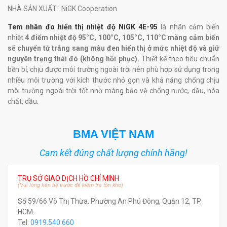
NHÀ SẢN XUẤT
: NiGK Cooperation
Tem nhãn đo hiển thị nhiệt độ NiGK 4E-95
là nhãn cảm biến
nhiệt
4 điểm nhiệt độ 95°C, 100°C, 105°C, 110°C màng cảm biến
sẽ chuyển từ trắng sang màu đen hiển thị ở mức nhiệt độ và giữ
nguyên trạng thái đó (không hồi phục).
Thiết kế theo tiêu chuẩn
bền bỉ, chịu được môi trường ngoài trời nên phù hợp sử dụng trong
nhiều môi trường với kích thước nhỏ gọn và khả năng chống chịu
môi trường ngoài trời tốt nhờ màng bảo vệ chống nước, dầu, hóa
chất, dầu.
BMA VIỆT NAM
Cam kết đúng chất lượng chính hãng!
TRỤ SỞ GIAO DỊCH HỒ CHÍ MINH
(Vui lòng liên hệ trước để kiểm tra tồn kho)
Số 59/66 Võ Thị Thừa, Phường An Phú Đông, Quận 12, TP.
HCM.
Tel:
0919.540.660