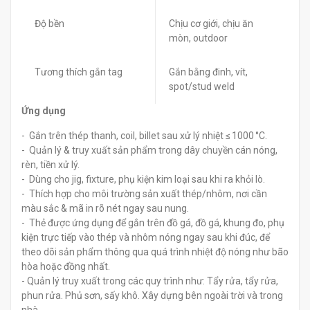
Độ bền
Chịu cơ giới, chịu ăn
mòn, outdoor
Tương thích gắn tag
Gắn bằng đinh, vít,
spot/stud weld
Ứng dụng
- Gắn trên thép thanh, coil, billet sau xử lý nhiệt ≤ 1000 °C.
- Quản lý & truy xuất sản phẩm trong dây chuyền cán nóng,
rèn, tiền xử lý.
- Dùng cho jig, fixture, phụ kiện kim loại sau khi ra khỏi lò.
- Thích hợp cho môi trường sản xuất thép/nhôm, nơi cần
màu sắc & mã in rõ nét ngay sau nung.
- Thẻ được ứng dụng để gắn trên đồ gá, đồ gá, khung đo, phụ
kiện trực tiếp vào thép và nhôm nóng ngay sau khi đúc, để
theo dõi sản phẩm thông qua quá trình nhiệt độ nóng như bão
hòa hoặc đồng nhất.
- Quản lý truy xuất trong các quy trình như: Tẩy rửa, tẩy rửa,
phun rửa. Phủ sơn, sấy khô. Xây dựng bên ngoài trời và trong