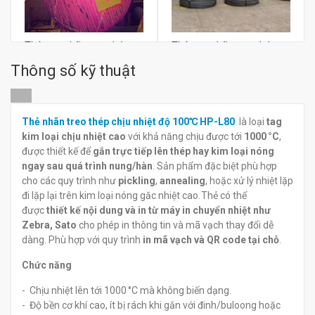
Thẻ tem nhãn treo thép
Thẻ tem nhãn treo thép
chịu nhiệt độ 1000℃ HP-
chịu nhiệt độ 1000℃ HP-
Thông số kỹ thuật
L90
X82
đ
đ
0
0
Thẻ nhãn treo thép chịu nhiệt độ 100℃ HP-L80
là loại
tag
kim loại chịu nhiệt cao
với khả năng chịu được tới
1000 °C
,
được thiết kế để
gắn trực tiếp lên thép hay kim loại nóng
ngay sau quá trình nung/hàn
. Sản phẩm đặc biệt phù hợp
cho các quy trình như
pickling
,
annealing
, hoặc xử lý nhiệt lặp
đi lặp lại trên kim loại nóng găc nhiệt cao. Thẻ có thể
được
thiết kế nội dung và in từ máy in chuyển nhiệt như
Zebra, Sato
cho phép in thông tin và mã vạch thay đổi dễ
dàng. Phù hợp với quy trình
in mã vạch và QR code tại chỗ
.
Chức năng
- Chịu nhiệt lên tới 1000 °C mà không biến dạng.
- Độ bền cơ khí cao, ít bị rách khi gắn với đinh/buloong hoặc