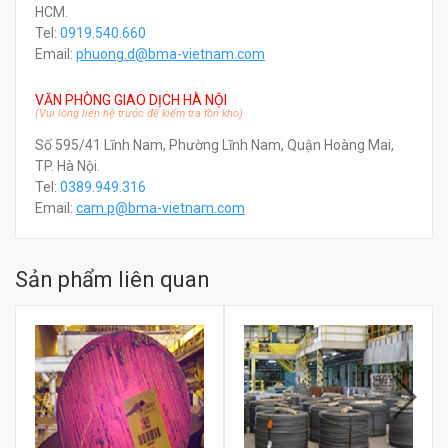
HCM.
Tel:
0919.540.660
Email:
phuong.d@bma-vietnam.com
VĂN PHÒNG GIAO DỊCH HÀ NỘI
(Vui lòng liên hệ trước để kiểm tra tồn kho)
Số 595/41 Lĩnh Nam, Phường Lĩnh Nam, Quận Hoàng Mai,
TP. Hà Nội.
Tel:
0389.949.316
Email:
c
am.p@bma-vietnam.com
Sản phẩm liên quan