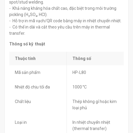
spot/stud welding.
- Khả năng kháng hóa chất cao, đặc biệt trong môi trường
pickling (H₂SO₄, HCl).
- Hỗ trợ in mã vạch/QR code bằng máy in nhiệt chuyển nhiệt.
- Có thể in dài và cắt theo yêu cầu trên máy in thermal
transfer.
Thông số kỹ thuật
Thuộc tính
Thông số
Mã sản phẩm
HP‑L80
Nhiệt độ chịu tối đa
1000 °C
Chất liệu
Thép không gỉ hoặc kim
loại phủ
Loại in
In nhiệt chuyển nhiệt
(thermal transfer)