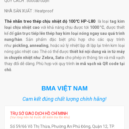
QUY CÁCH
: 500cái/cuộn
NHÀ SẢN XUẤT
: Heatproof
Thẻ nhãn treo thép chịu nhiệt độ 100℃ HP-L80
là loại
tag kim
loại chịu nhiệt cao
với khả năng chịu được tới
1000 °C
, được thiết
kế để
gắn trực tiếp lên thép hay kim loại nóng ngay sau quá trình
nung/hàn
. Sản phẩm đặc biệt phù hợp cho các quy trình
như
pickling
,
annealing
, hoặc xử lý nhiệt lặp đi lặp lại trên kim loại
nóng găc nhiệt cao. Thẻ có thể được
thiết kế nội dung và in từ máy
in chuyển nhiệt như Zebra, Sato
cho phép in thông tin và mã vạch
thay đổi dễ dàng. Phù hợp với quy trình
in mã vạch và QR code tại
chỗ
.
BMA VIỆT NAM
Cam kết đúng chất lượng chính hãng!
TRỤ SỞ GIAO DỊCH HỒ CHÍ MINH
(Vui lòng liên hệ trước để kiểm tra tồn kho)
Số 59/66 Võ Thị Thừa, Phường An Phú Đông, Quận 12, TP.