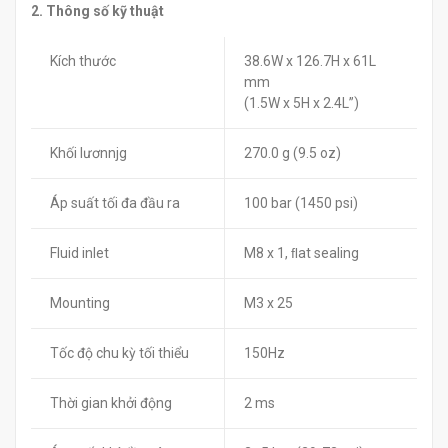
2. Thông số kỹ thuật
Kích thước
38.6W x 126.7H x 61L
mm
(1.5W x 5H x 2.4L”)
Khối lươnnjg
270.0 g (9.5 oz)
Áp suất tối đa đầu ra
100 bar (1450 psi)
Fluid inlet
M8 x 1, ﬂat sealing
Mounting
M3 x 25
Tốc độ chu kỳ tối thiểu
150Hz
Thời gian khởi động
2 ms