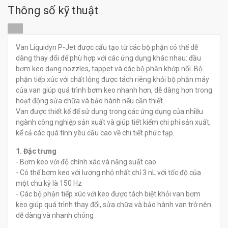
Van bơm keo Nordson
Thông số kỹ thuật
Liquidyn P-Jet CT
Actuator
đ
0
Van Liquidyn P-Jet được cấu tạo từ các bộ phận có thể dễ
đ
0
dàng thay đổi để phù hợp với các ứng dụng khác nhau: đầu
bơm keo dạng nozzles, tappet và các bộ phận khớp nối. Bộ
phận tiếp xúc với chất lỏng được tách riêng khỏi bộ phận máy
của van giúp quá trình bơm keo nhanh hơn, dễ dàng hơn trong
hoạt động sửa chữa và bảo hành nếu cần thiết.
Van được thiết kế để sử dụng trong các ứng dụng của nhiều
ngành công nghiệp sản xuất và giúp tiết kiểm chi phí sản xuất,
kể cả các quá tình yêu cầu cao về chi tiết phức tạp.
1. Đặc trưng
- Bơm keo với độ chính xác và năng suất cao
- Có thể bơm keo với lượng nhỏ nhất chỉ 3 nL với tốc độ của
một chu kỳ là 150 Hz
- Các bộ phận tiếp xúc với keo được tách biệt khỏi van bơm
keo giúp quá trình thay đổi, sửa chữa và bảo hành van trở nên
dễ dàng và nhanh chóng