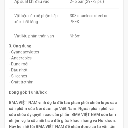
Áp suất khí đầu vào
2–5 bar (29-73 psi)
Vật liệu của bộ phận tiếp
303 stainless steel or
xúc chất lỏng
PEEK
Vật liệu phần thân van
Nhôm
3. Ứng dụng
- Cyanoacrylates
- Anaerobics
- Dung môi
- Dầu nhớt
- Silicones
- Chất trợ hàn
Đóng gói: 1 unit/box
BMA VIỆT NAM vinh dự là đối tác phân phối chiến lược các
sản phẩm của Nordson tại Việt Nam. Ngoài phân phối và
sửa chữa ủy quyền các sản phẩm BMA VIỆT NAM còn làm
nhiệm vụ là cầu nối trao đổi giữa khách hàng và Nordson.
Hãy liên hệ tới BMA VIỆT NAM để nhận được sự tư vấn tân