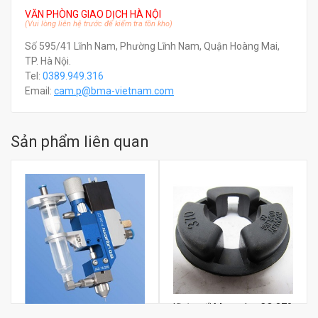
VĂN PHÒNG GIAO DỊCH HÀ NỘI
(Vui lòng liên hệ trước để kiểm tra tồn kho)
Số 595/41 Lĩnh Nam, Phường Lĩnh Nam, Quận Hoàng Mai,
TP. Hà Nội.
Tel:
0389.949.316
Email:
c
am.p@bma-vietnam.com
Sản phẩm liên quan
Khớp nối Magnaloy CO 370