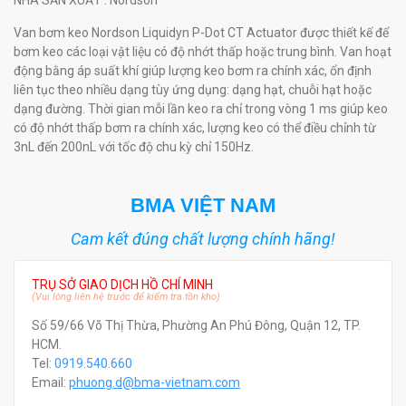
NHÀ SẢN XUẤT
: Nordson
Van bơm keo Nordson Liquidyn P-Dot CT Actuator được thiết kế để
bơm keo các loại vật liệu có độ nhớt thấp hoặc trung bình. Van hoạt
động bằng áp suất khí giúp lượng keo bơm ra chính xác, ổn định
liên tục theo nhiều dạng tùy ứng dụng: dạng hạt, chuỗi hạt hoặc
dạng đường. Thời gian mỗi lần keo ra chỉ trong vòng 1 ms giúp keo
có độ nhớt thấp bơm ra chính xác, lượng keo có thể điều chỉnh từ
3nL đến 200nL với tốc độ chu kỳ chỉ 150Hz.
BMA VIỆT NAM
Cam kết đúng chất lượng chính hãng!
TRỤ SỞ GIAO DỊCH HỒ CHÍ MINH
(Vui lòng liên hệ trước để kiểm tra tồn kho)
Số 59/66 Võ Thị Thừa, Phường An Phú Đông, Quận 12, TP.
HCM.
Tel:
0919.540.660
Email:
phuong.d@bma-vietnam.com