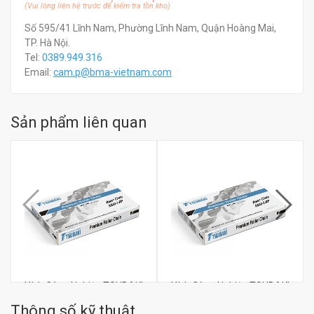
(Vui lòng liên hệ trước để kiểm tra tồn kho)
Số 595/41 Lĩnh Nam, Phường Lĩnh Nam, Quận Hoàng Mai,
TP. Hà Nội.
Tel:
0389.949.316
Email:
c
am.p@bma-vietnam.com
Sản phẩm liên quan
Xích Công Nghiệp TSUBAKI
Xích Công Nghiệp TSUBAKI
RS40-1-RP
RS40-2-RP
Thông số kỹ thuật