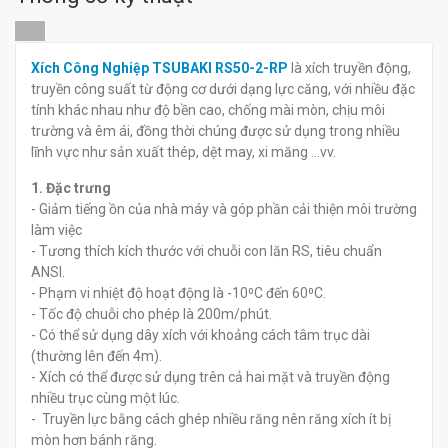
đ
đ
0
0
Xích Công Nghiệp TSUBAKI RS50-2-RP
là xích truyền động,
truyền công suất từ động cơ dưới dạng lực căng, với nhiều đặc
tính khác nhau như độ bền cao, chống mài mòn, chịu môi
trường và êm ái, đồng thời chúng được sử dụng trong nhiều
lĩnh vực như sản xuất thép, dệt may, xi măng ...vv.
1. Đặc trưng
- Giảm tiếng ồn của nhà máy và góp phần cải thiện môi trường
làm việc
- Tương thích kích thước với chuỗi con lăn RS, tiêu chuẩn
ANSI.
- Phạm vi nhiệt độ hoạt động là -10⁰C đến 60⁰C.
- Tốc độ chuỗi cho phép là 200m/phút.
- Có thể sử dụng dây xích với khoảng cách tâm trục dài
(thường lên đến 4m).
- Xích có thể được sử dụng trên cả hai mặt và truyền động
nhiều trục cùng một lúc.
- Truyền lực bằng cách ghép nhiều răng nên răng xích ít bị
mòn hơn bánh răng.