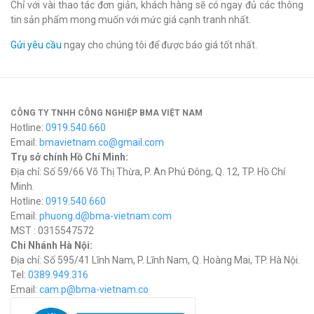
Chỉ với vài thao tác đơn giản, khách hàng sẽ có ngay đủ các thông
tin sản phẩm mong muốn với mức giá cạnh tranh nhất.
Gửi yêu cầu
ngay cho chúng tôi để được báo giá tốt nhất.
CÔNG TY TNHH CÔNG NGHIỆP BMA VIỆT NAM
Hotline:
0919.540.660
Email:
bmavietnam.co@gmail.com
Trụ sở chính Hồ Chí Minh:
Địa chỉ: Số 59/66 Võ Thị Thừa, P. An Phú Đông, Q. 12, TP. Hồ Chí
Minh.
Hotline:
0919.540.660
Email:
phuong.d@bma-vietnam.com
MST : 0315547572
Chi Nhánh Hà Nội:
Địa chỉ: Số 595/41 Lĩnh Nam, P. Lĩnh Nam, Q. Hoàng Mai, TP. Hà Nội.
Tel:
0389.949.316
Email:
c
am.p@bma-vietnam.co