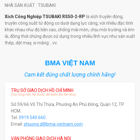
NHÀ SẢN XUẤT
: TSUBAKI
Xích Công Nghiệp TSUBAKI RS50-2-RP
là xích truyền động,
truyền công suất từ động cơ dưới dạng lực căng, với nhiều đặc tính
khác nhau như độ bền cao, chống mài mòn, chịu môi trường và êm
ái, đồng thời chúng được sử dụng trong nhiều lĩnh vực như sản xuất
thép, dệt may, xi măng ...vv.
BMA VIỆT NAM
Cam kết đúng chất lượng chính hãng!
TRỤ SỞ GIAO DỊCH HỒ CHÍ MINH
(Vui lòng liên hệ trước để kiểm tra tồn kho)
Số 59/66 Võ Thị Thừa, Phường An Phú Đông, Quận 12, TP.
HCM.
Tel:
0919.540.660
Email:
phuong.d@bma-vietnam.com
VĂN PHÒNG GIAO DỊCH HÀ NỘI