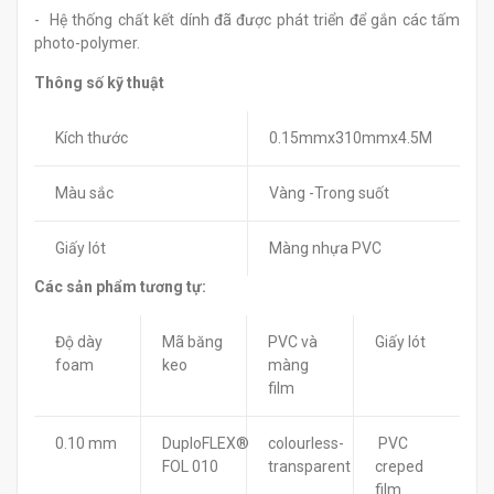
- Hệ thống chất kết dính đã được phát triển để gắn các tấm
photo-polymer.
Thông số kỹ thuật
Kích thước
0.15mmx310mmx4.5M
Màu sắc
Vàng -Trong suốt
Giấy lót
Màng nhựa PVC
Các sản phẩm tương tự:
Độ dày
Mã băng
PVC và
Giấy lót
foam
keo
màng
film
0.10 mm
DuploFLEX®
colourless-
PVC
FOL 010
transparent
creped
film