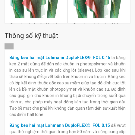
Băng keo hai mặt dán bản
Băng keo chống bọt khí
in Lohmann DuploFLEX®
bản in Lohmann
Thông số kỹ thuật
FOL 025
DuploFLEX® FOL 010
đ
đ
0
0
Băng keo hai mặt Lohmann DuploFLEX® FOL 0.
1
5
là băng
keo 2 mặt dùng để dán các khuôn in photopolymer và khuôn
in cao su lên trục in và các ống lót (sleeve). Lớp keo sau khi
tháo sẽ không để lại vết bẩn trên khuôn in và trục in. Băng keo
có lớp kết dính thuộc gốc cao su mềm giúp tạo độ dính cực tốt
lên cả bề mặt khuôn photopolymer và khuôn cao su. Độ dính
cao giúp giữ cho khuôn in không bị di chuyển trong suốt quá
trình in, cho phép máy hoạt động liên tục trong thời gian dài.
Tạo bề mặt che phủ khi không cần quan tâm đến sự xuất hiện
các điểm halftone.
Băng keo hai mặt Lohmann DuploFLEX® FOL 0.
1
5
đã vượt
qua thử nghiệm thời gian trong hơn 50 năm và cũng cung cấp