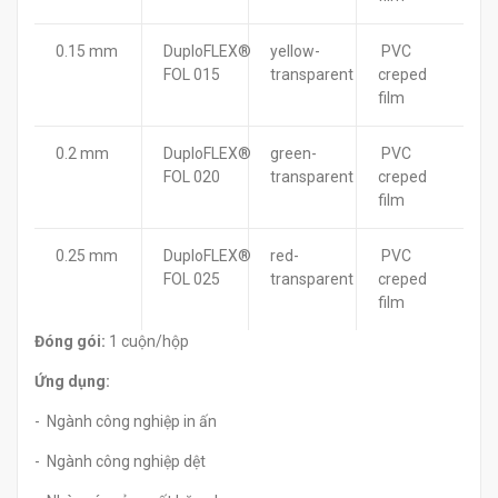
0.15 mm
DuploFLEX®
yellow-
PVC
FOL 015
transparent
creped
film
0.2 mm
DuploFLEX®
green-
PVC
FOL 020
transparent
creped
film
0.25 mm
DuploFLEX®
red-
PVC
FOL 025
transparent
creped
film
Đóng gói:
1 cuộn/hộp
Ứng dụng:
- Ngành công nghiệp in ấn
- Ngành công nghiệp dệt