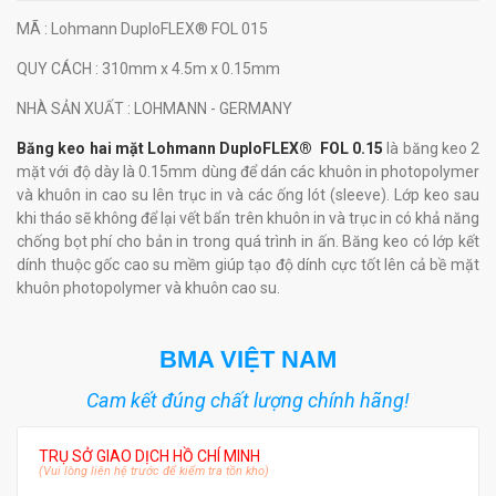
MÃ
: Lohmann DuploFLEX® FOL 015
QUY CÁCH
: 310mm x 4.5m x 0.15mm
NHÀ SẢN XUẤT
: LOHMANN - GERMANY
Băng keo hai mặt Lohmann DuploFLEX® FOL 0.
1
5
là băng keo 2
mặt với độ dày là 0.15mm dùng để dán các khuôn in photopolymer
và khuôn in cao su lên trục in và các ống lót (sleeve). Lớp keo sau
khi tháo sẽ không để lại vết bẩn trên khuôn in và trục in có khả năng
chống bọt phí cho bản in trong quá trình in ấn. Băng keo có lớp kết
dính thuộc gốc cao su mềm giúp tạo độ dính cực tốt lên cả bề mặt
khuôn photopolymer và khuôn cao su.
BMA VIỆT NAM
Cam kết đúng chất lượng chính hãng!
TRỤ SỞ GIAO DỊCH HỒ CHÍ MINH
(Vui lòng liên hệ trước để kiểm tra tồn kho)