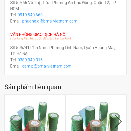
Số 59/66 Võ Thị Thừa, Phường An Phú Đông, Quận 12, TP.
HCM.
Tel:
0919.540.660
Email:
phuong.d@bma-vietnam.com
VĂN PHÒNG GIAO DỊCH HÀ NỘI
(Vui lòng liên hệ trước để kiểm tra tồn kho)
Số 595/41 Lĩnh Nam, Phường Lĩnh Nam, Quận Hoàng Mai,
TP. Hà Nội.
Tel:
0389.949.316
Email:
c
am.p@bma-vietnam.com
Sản phẩm liên quan