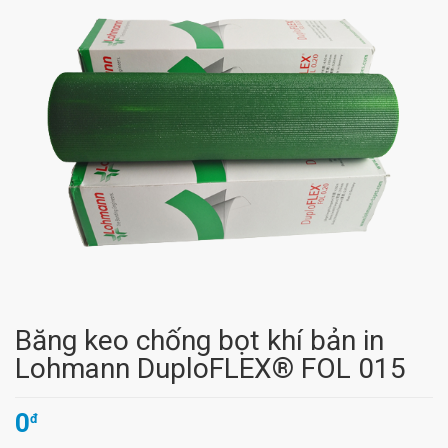
Băng keo chống bọt khí bản in
Lohmann DuploFLEX® FOL 015
0
đ