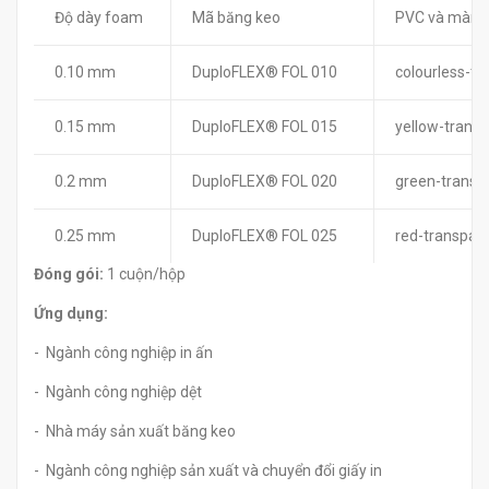
Độ dày foam
Mã băng keo
PVC và màng 
0.10 mm
DuploFLEX® FOL 010
colourless-tr
0.15 mm
DuploFLEX® FOL 015
yellow-trans
0.2 mm
DuploFLEX® FOL 020
green-transp
0.25 mm
DuploFLEX® FOL 025
red-transpar
Đóng gói:
1 cuộn/hộp
Ứng dụng:
- Ngành công nghiệp in ấn
- Ngành công nghiệp dệt
- Nhà máy sản xuất băng keo
- Ngành công nghiệp sản xuất và chuyển đổi giấy in