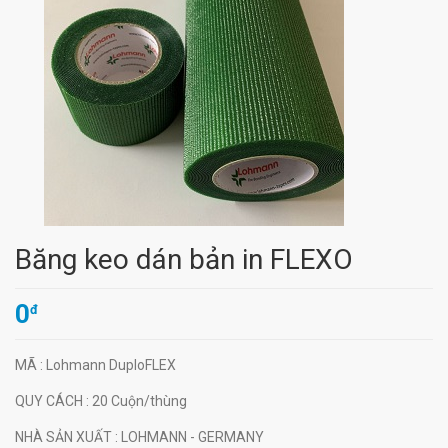
Băng keo dán bản in FLEXO
0
đ
MÃ
: Lohmann DuploFLEX
QUY CÁCH
: 20 Cuộn/thùng
NHÀ SẢN XUẤT
: LOHMANN - GERMANY