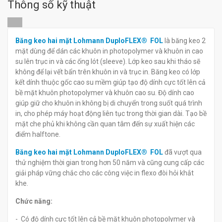
Thông số kỹ thuật
FOL 025
DuploFLEX® FOL 015
đ
đ
0
0
Băng keo hai mặt Lohmann DuploFLEX® FOL
là băng keo 2
mặt dùng để dán các khuôn in photopolymer và khuôn in cao
su lên trục in và các ống lót (sleeve). Lớp keo sau khi tháo sẽ
không để lại vết bẩn trên khuôn in và trục in. Băng keo có lớp
kết dính thuộc gốc cao su mềm giúp tạo độ dính cực tốt lên cả
bề mặt khuôn photopolymer và khuôn cao su. Độ dính cao
giúp giữ cho khuôn in không bị di chuyển trong suốt quá trình
in, cho phép máy hoạt động liên tục trong thời gian dài. Tạo bề
mặt che phủ khi không cần quan tâm đến sự xuất hiện các
điểm halftone.
Băng keo hai mặt Lohmann DuploFLEX® FOL
đã vượt qua
thử nghiệm thời gian trong hơn 50 năm và cũng cung cấp các
giải pháp vững chắc cho các công việc in flexo đòi hỏi khắt
khe.
Chức năng:
- Có độ dính cực tốt lên cả bề mặt khuôn photopolymer và