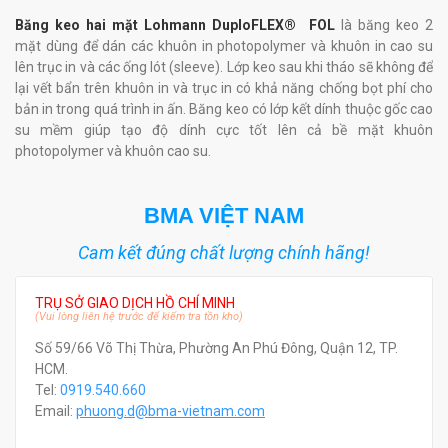
Băng keo hai mặt Lohmann DuploFLEX® FOL
là băng keo 2
mặt dùng để dán các khuôn in photopolymer và khuôn in cao su
lên trục in và các ống lót (sleeve). Lớp keo sau khi tháo sẽ không để
lại vết bẩn trên khuôn in và trục in có khả năng chống bọt phí cho
bản in trong quá trình in ấn. Băng keo có lớp kết dính thuộc gốc cao
su mềm giúp tạo độ dính cực tốt lên cả bề mặt khuôn
photopolymer và khuôn cao su.
BMA VIỆT NAM
Cam kết đúng chất lượng chính hãng!
TRỤ SỞ GIAO DỊCH HỒ CHÍ MINH
(Vui lòng liên hệ trước để kiểm tra tồn kho)
Số 59/66 Võ Thị Thừa, Phường An Phú Đông, Quận 12, TP.
HCM.
Tel:
0919.540.660
Email:
phuong.d@bma-vietnam.com