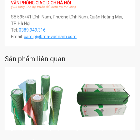
VĂN PHÒNG GIAO DỊCH HÀ NỘI
(Vui lòng liên hệ trước để kiểm tra tồn kho)
Số 595/41 Lĩnh Nam, Phường Lĩnh Nam, Quận Hoàng Mai,
TP. Hà Nội.
Tel:
0389.949.316
Email:
c
am.p@bma-vietnam.com
Sản phẩm liên quan
Băng keo hai mặt dán bản
Băng keo chống bọt khí
in Lohmann DuploFLEX®
bản in Lohmann