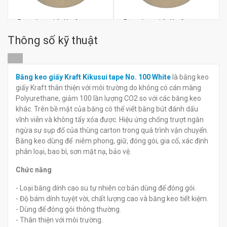
Băng keo giấy Kraft
Băng keo giấy Kraft
Kikusui tape No.105S
Kikusui tape No.105B
Thông số kỹ thuật
đ
đ
0
0
Băng keo giấy Kraft Kikusui tape No. 100 White
là băng keo
giấy Kraft thân thiện với môi trường do không có cán màng
Polyurethane, giảm 100 lần lượng CO2 so với các băng keo
khác. Trên bề mặt của băng có thể viết bằng bút đánh dấu
vĩnh viễn và không tẩy xóa được. Hiệu ứng chống trượt ngăn
ngừa sự sụp đổ của thùng carton trong quá trình vận chuyển.
Băng keo dùng để niêm phong, giữ, đóng gói, gia cố, xác định
phân loại, bao bì, sơn mặt nạ, bảo vệ.
Chức năng
- Loại băng dính cao su tự nhiên cơ bản dùng để đóng gói.
- Độ bám dính tuyệt vời, chất lượng cao và băng keo tiết kiệm.
- Dùng để đóng gói thông thường.
- Thân thiện với môi trường.