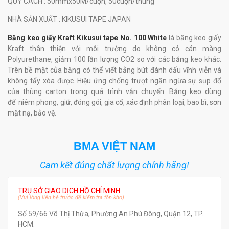
QUY CÁCH
: 50mmx50M/cuộn, 50cuộn/thùng
NHÀ SẢN XUẤT
: KIKUSUI TAPE JAPAN
Băng keo giấy Kraft Kikusui tape No. 100 White
là băng keo giấy
Kraft thân thiện với môi trường do không có cán màng
Polyurethane, giảm 100 lần lượng CO2 so với các băng keo khác.
Trên bề mặt của băng có thể viết bằng bút đánh dấu vĩnh viễn và
không tẩy xóa được. Hiệu ứng chống trượt ngăn ngừa sự sụp đổ
của thùng carton trong quá trình vận chuyển. Băng keo dùng
để niêm phong, giữ, đóng gói, gia cố, xác định phân loại, bao bì, sơn
mặt nạ, bảo vệ.
BMA VIỆT NAM
Cam kết đúng chất lượng chính hãng!
TRỤ SỞ GIAO DỊCH HỒ CHÍ MINH
(Vui lòng liên hệ trước để kiểm tra tồn kho)
Số 59/66 Võ Thị Thừa, Phường An Phú Đông, Quận 12, TP.
HCM.