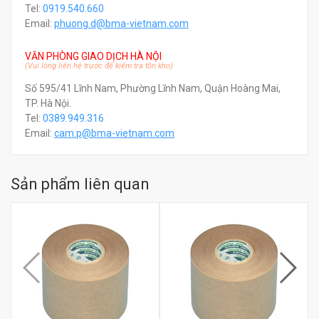
Tel:
0919.540.660
Email:
phuong.d@bma-vietnam.com
VĂN PHÒNG GIAO DỊCH HÀ NỘI
(Vui lòng liên hệ trước để kiểm tra tồn kho)
Số 595/41 Lĩnh Nam, Phường Lĩnh Nam, Quận Hoàng Mai,
TP. Hà Nội.
Tel:
0389.949.316
Email:
c
am.p@bma-vietnam.com
Sản phẩm liên quan