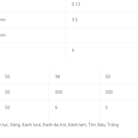
0.13
mm
3.5
mm
9
50
38
50
50
500
500
50
6
5
lục, Vàng, Xanh tươi, Xanh da trời, Xanh lam, Tím, Nâu, Trắng.