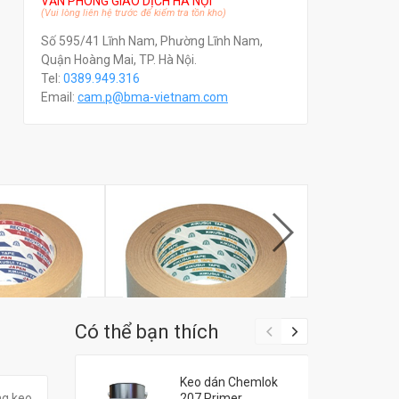
VĂN PHÒNG GIAO DỊCH HÀ NỘI
(Vui lòng liên hệ trước để kiểm tra tồn kho)
Số 595/41 Lĩnh Nam, Phường Lĩnh Nam,
Quận Hoàng Mai, TP. Hà Nội.
Tel:
0389.949.316
Email:
c
am.p@bma-vietnam.com
Có thể bạn thích
Keo dán Chemlok
Kraft Kikusui
Băng keo giấy Kraft Kikusui
Băng keo giấy
ng keo
207 Primer