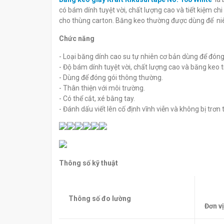
tape No.105S
tape No.105B
có bám dính tuyệt vời, chất lượng cao và tiết kiệm ch
đ
đ
0
0
cho thùng carton. Băng keo thường được dùng để niêm 
Chức năng
- Loại băng dính cao su tự nhiên cơ bản dùng để đóng
- Độ bám dính tuyệt vời, chất lượng cao và băng keo t
- Dùng để đóng gói thông thường.
- Thân thiện với môi trường.
- Có thể cắt, xé bằng tay.
- Đánh dấu viết lên cố định vĩnh viễn và không bị trơn
Thông số kỹ thuật
Thông số đo lường
Đơn vị