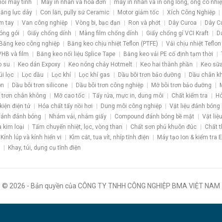
nối máy tính
Máy in nhãn và hóa đơn
máy in nhãn và in ống lồng, ống co nhiệ
 căng lực dây
Con lăn, pully sứ Ceramic
Motor giảm tốc
Xích Công Nghiệp
m tay
Van công nghiệp
Vòng bi, bạc đạn
Ron và phớt
Dây Curoa
Dây C
óng gói
Giấy chống dính
Màng film chống dính
Giấy chống gỉ VCI Kraft
D
Băng keo công nghiệp
Băng keo chịu nhiệt Teflon (PTFE)
Vải chịu nhiệt Teflon
HB và film
Băng keo nối liệu Splice Tape
Băng keo vải PE cố định tạm thời
o su
Keo dán Expoxy
Keo nóng chảy Hotmelt
Keo hai thành phần
Keo sữa
úi lọc
Lọc dầu
Lọc khí
Lọc khí gas
Dầu bôi trơn bảo dưỡng
Dầu chân k
ôn
Dầu bôi trơn silicone
Dầu bôi trơn công nghiệp
Mỡ bôi trơn bảo dưỡng
 trơn chân không
Mỡ cao tốc
Tẩy rửa, mực in, dung môi
Chất kiểm tra
Hó
kiện điện tử
Hóa chất tẩy nồi hơi
Dung môi công nghiệp
Vật liệu đánh bóng
ánh đánh bóng
Nhám vải, nhám giấy
Compound đánh bóng bề mặt
Vật liệ
a kim loại
Tấm chuyển nhiệt, lọc, vòng than
Chất sơn phủ khuôn đúc
Chất t
Kính lúp và kính hiển vi
Kìm cắt, tua vít, nhíp tĩnh điện
Máy tạo Ion & kiểm tra 
Khay, túi, dụng cụ tĩnh điện
© 2026 - Bản quyền của CÔNG TY TNHH CÔNG NGHIỆP BMA VIỆT NAM