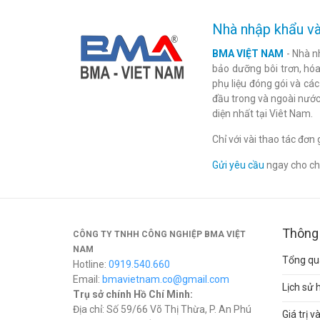
Nhà nhập khẩu và
BMA VIỆT NAM
- Nhà n
bảo dưỡng bôi trơn, hóa 
phụ liệu đóng gói và cá
đầu trong và ngoài nước
diện nhất tại Viêt Nam.
Chỉ với vài thao tác đơ
Gửi yêu cầu
ngay cho chú
Thông 
CÔNG TY TNHH CÔNG NGHIỆP BMA VIỆT
NAM
Tổng qua
Hotline:
0919.540.660
Email:
bmavietnam.co@gmail.com
Lịch sử 
Trụ sở chính Hồ Chí Minh:
Địa chỉ: Số 59/66 Võ Thị Thừa, P. An Phú
Giá trị 