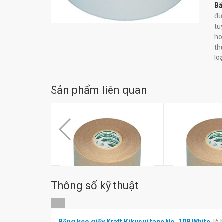
Bă
đư
tu
ho
th
lo
Sản phẩm liên quan
Thông số kỹ thuật
Băng keo giấy Kraft Kikusui
Băng keo giấy K
Băng keo giấy Kraft Kikusui tape No. 108 White
là