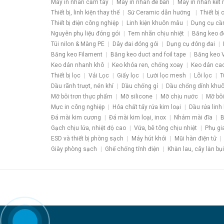
Máy in nhãn cầm tay
Máy in nhãn để bàn
Máy in nhãn kết 
Thiết bị, linh kiện thay thế
Sứ Ceramic dẫn hướng
Thiết bị
Thiết bị điện công nghiệp
Linh kiện khuôn mẫu
Dụng cụ cầ
Nguyên phụ liệu đóng gói
Tem nhãn chịu nhiệt
Băng keo đ
Túi nilon & Màng PE
Dây đai đóng gói
Dụng cụ đóng đai
Băng keo Filament
Băng keo duct and foil tape
Băng keo V
Keo dán nhanh khô
Keo khóa ren, chống xoay
Keo dán ca
Thiết bị lọc
Vải Lọc
Giấy lọc
Lưới lọc mesh
Lõi lọc
T
Dầu rãnh trượt, nén khí
Dầu chống gỉ
Dầu chống dính khu
Mỡ bôi trơn thực phẩm
Mỡ silicone
Mỡ chịu nước
Mỡ bôi
Mực in công nghiệp
Hóa chất tẩy rửa kim loại
Dầu rửa linh 
Đá mài kim cương
Đá mài kim loại, inox
Nhám mài đĩa
B
Gạch chịu lửa, nhiệt độ cao
Vữa, bê tông chịu nhiệt
Phụ gi
ESD và thiết bị phòng sạch
Máy hút khói
Mũi hàn điện tử
Giày phòng sạch
Ghế chống tĩnh điện
Khăn lau, cây lăn bụi