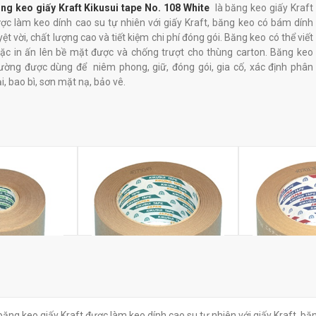
ng keo giấy Kraft Kikusui tape No. 108 White
là băng keo giấy Kraft
ợc làm keo dính cao su tự nhiên với giấy Kraft, băng keo có bám dính
yệt vời, chất lượng cao và tiết kiệm chi phí đóng gói. Băng keo có thể viết
ặc in ấn lên bề mặt được và chống trượt cho thùng carton. Băng keo
ường được dùng để niêm phong, giữ, đóng gói, gia cố, xác định phân
ại, bao bì, sơn mặt nạ, bảo vê.
raft Kikusui
Băng keo giấy Kraft Kikusui
Băng keo giấy 
 băng keo giấy Kraft được làm keo dính cao su tự nhiên với giấy Kraft, bă