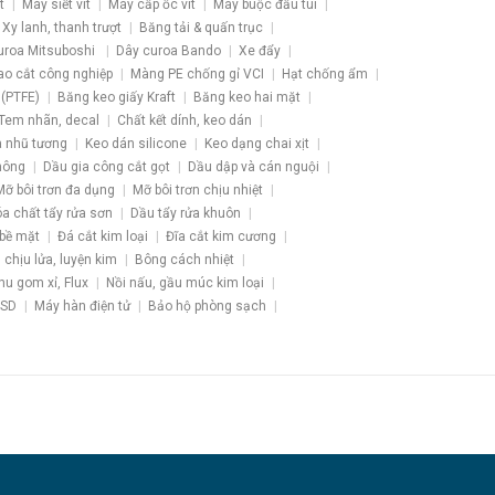
t
Máy siết vít
Máy cấp ốc vít
Máy buộc đầu túi
Xy lanh, thanh trượt
Băng tải & quấn trục
uroa Mitsuboshi
Dây curoa Bando
Xe đẩy
ao cắt công nghiệp
Màng PE chống gỉ VCI
Hạt chống ẩm
 (PTFE)
Băng keo giấy Kraft
Băng keo hai mặt
Tem nhãn, decal
Chất kết dính, keo dán
 nhũ tương
Keo dán silicone
Keo dạng chai xịt
hông
Dầu gia công cắt gọt
Dầu dập và cán nguội
Mỡ bôi trơn đa dụng
Mỡ bôi trơn chịu nhiệt
a chất tẩy rửa sơn
Dầu tẩy rửa khuôn
 bề mặt
Đá cắt kim loại
Đĩa cắt kim cương
u chịu lửa, luyện kim
Bông cách nhiệt
hu gom xỉ, Flux
Nồi nấu, gầu múc kim loại
ESD
Máy hàn điện tử
Bảo hộ phòng sạch