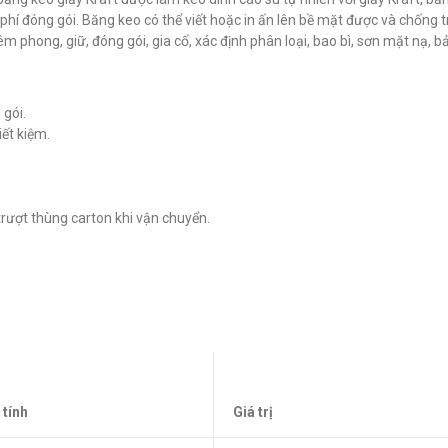
tape No.112NK
tape No.730R
i phí đóng gói. Băng keo có thể viết hoặc in ấn lên bề mặt được và chống 
đ
đ
0
0
phong, giữ, đóng gói, gia cố, xác định phân loại, bao bì, sơn mặt nạ, bả
 gói.
iết kiệm.
 trượt thùng carton khi vận chuyển.
 tính
Giá trị