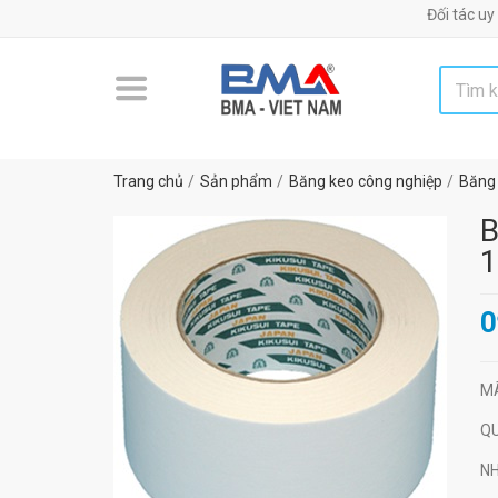
Đối tác uy tín chiến
Trang chủ
Sản phẩm
Băng keo công nghiệp
Băng 
B
1
0
M
Q
N