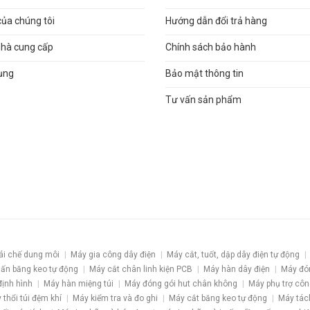
của chúng tôi
Hướng dẫn đổi trả hàng
nhà cung cấp
Chính sách bảo hành
ụng
Bảo mật thông tin
Tư vấn sản phẩm
ái chế dung môi
Máy gia công dây điện
Máy cắt, tuốt, dập dây điện tự động
ấn băng keo tự động
Máy cắt chân linh kiện PCB
Máy hàn dây điện
Máy đó
định hình
Máy hàn miệng túi
Máy đóng gói hut chân không
Máy phụ trợ côn
 thổi túi đệm khí
Máy kiểm tra và đo ghi
Máy cắt băng keo tự động
Máy tác