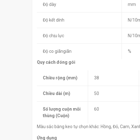
Độ dày
mm
Độ kết dính
N/10
Độ chịu lực
N/10
Độ co giãngiãn
%
Quy cách đóng gói
Chiều rộng (mm)
38
Chiều dài (m)
50
Số lượng cuộn mỗi
60
thùng (Cuộn)
Màu sắc băng keo tự chọn khác: Hồng, Đỏ, Cam, Xanh 
Ứng dụng