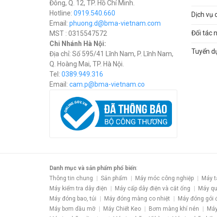
Đông, Q. 12, TP. Hồ Chí Minh.
Hotline:
0919.540.660
Dịch vụ 
Email:
phuong.d@bma-vietnam.com
Đối tác 
MST : 0315547572
Chi Nhánh Hà Nội:
Tuyển d
Địa chỉ: Số 595/41 Lĩnh Nam, P. Lĩnh Nam,
Q. Hoàng Mai, TP. Hà Nội.
Tel:
0389.949.316
Email:
c
am.p@bma-vietnam.co
Danh mục và sản phẩm phổ biến
:
Thông tin chung
Sản phẩm
Máy móc công nghiệp
Máy t
Máy kiểm tra dây điện
Máy cấp dây điện và cắt ống
Máy qu
Máy đóng bao, túi
Máy đóng màng co nhiệt
Máy đóng gói 
Máy bơm dầu mỡ
Máy Chiết Keo
Bơm màng khí nén
Máy