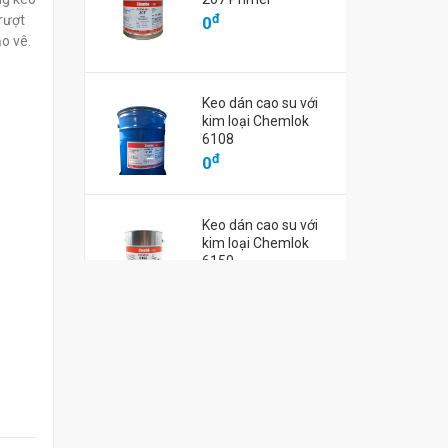
K
tape No. 108H
tape No. 117
đ
trượt
0
đ
đ
0
0
o vê.
Keo dán cao su với
kim loại Chemlok
6108
đ
0
Keo dán cao su với
kim loại Chemlok
6150
đ
0